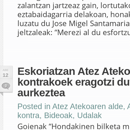
zalantzan jartzeaz gain, lortuta
eztabaidagarria delakoan, hona
luzatu du Jose Migel Santamaria
jeltzaleak: “Merezi al du esfortz
Eskoriatzan Atez Atek
ABE
12
kontrakoek eragotzi du
0
aurkeztea
Posted in
Atez Atekoaren alde
,
kontra
,
Bideoak
,
Udalak
Goienak “Hondakinen bilketa m