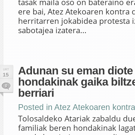
tasak maila oso on bateraino e
ere bai, Atez Atekoaren kontra
herritarren jokabidea protesta i
sabotajea izatera...
Adunan su eman diote
URT
15
hondakinak gaika biltz
0
berriari
Posted in
Atez Atekoaren kontr
Tolosaldeko Atariak zabaldu du
familiak beren hondakinak lagat