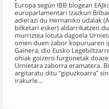
Europa según IBB blogean EAJk
europarlamentari Izazkun Bilba
adierazi du Hernaniko udalak (
bilketari esker) aldarrikatzen 
murriztea lotuta dagoela Urniet
omen duen zabor kopuruaren i
Gainera, dio Eusko Legebiltzarr
ohiak goizero furgonetak doaze
Urnietara zaborra eramatera. B
argitaratu ditu “gipuzkoarra” s
irakurle...