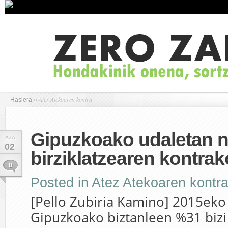
Atez Atekoaren kontra
Hasiera
»
Gipuzkoako udaletan n
AZA
02
birziklatzearen kontra
0
Posted in
Atez Atekoaren kontr
[Pello Zubiria Kamino] 2015eko
Gipuzkoako biztanleen %31 bizi