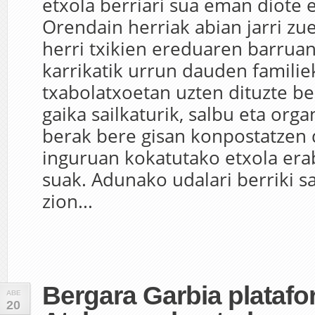
etxola berriari sua eman diote
Orendain herriak abian jarri zu
herri txikien ereduaren barruan
karrikatik urrun dauden familie
txabolatxoetan uzten dituzte b
gaika sailkaturik, salbu eta orga
berak bere gisan konpostatzen 
inguruan kokatutako etxola erab
suak. Adunako udalari berriki s
zion...
Bergara Garbia plataf
ABE
20