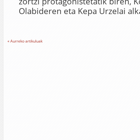
zortzi protagonistetatik biren, 
Olabideren eta Kepa Urzelai alka
« Aurreko artikuluak