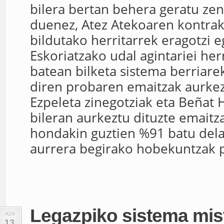
bilera bertan behera geratu zen
duenez, Atez Atekoaren kontra
bildutako herritarrek eragotzi e
Eskoriatzako udal agintariei he
batean bilketa sistema berriarek
diren probaren emaitzak aurkez
Ezpeleta zinegotziak eta Beñat 
bileran aurkeztu dituzte emaitza
hondakin guztien %91 batu dela
aurrera begirako hobekuntzak p
Legazpiko sistema mis
AZA
13