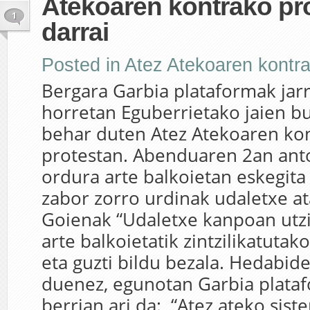
Atekoaren kontrako pr
1
darrai
Posted in
Atez Atekoaren kontr
Bergara Garbia plataformak jarr
horretan Eguberrietako jaien bu
behar duten Atez Atekoaren ko
protestan. Abenduaren 2an ant
ordura arte balkoietan eskegita
zabor zorro urdinak udaletxe at
Goienak “Udaletxe kanpoan utzi
arte balkoietatik zintzilikatutak
eta guzti bildu bezala. Hedabid
duenez, egunotan Garbia plata
berrian ari da: “Atez ateko siste