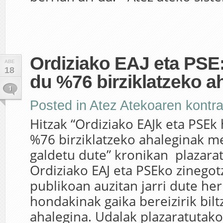
Ordiziako EAJ eta PSE:
ABE
18
du %76 birziklatzeko a
1
Posted in
Atez Atekoaren kontr
Hitzak “Ordiziako EAJk eta PSE
%76 birziklatzeko ahaleginak m
galdetu dute” kronikan plazara
Ordiziako EAJ eta PSEko zinegot
publikoan auzitan jarri dute her
hondakinak gaika bereizirik bil
ahalegina. Udalak plazaratutak