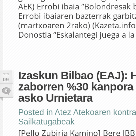
AEK) Errobi ibaia “Bolondresak b
Errobi ibaiaren bazterrak garbi
(martxoaren 2rako) (Kazeta.info
Donostia “Eskalantegi juega a la 
Izaskun Bilbao (EAJ): 
OTS
09
zaborren %30 kanpora
0
asko Urnietara
Posted in
Atez Atekoaren kontr
Sailkatugabeak
[Pello Zubiria Kamino] Bere IB