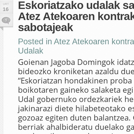
Eskoriatzako udalak sa
URT
16
Atez Atekoaren kontra
1
sabotajeak
Posted in
Atez Atekoaren kontr
Udalak
Goienan Jagoba Domingok idatz
bideozko kroniketan azaldu du
“Eskoriatzan hondakinen proba 
boikotaren gaineko salaketa egi
Udal gobernuko ordezkariek her
jakinarazi diete hilabeteotako e
gozoaz egiten duten balantzea.
berriak ahalbideratu duelako ga