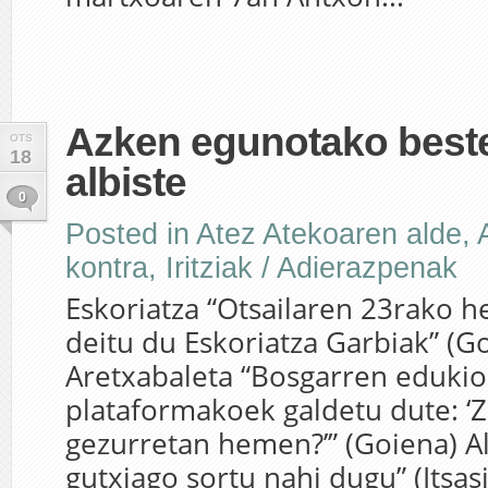
Azken egunotako beste
OTS
18
albiste
0
Posted in
Atez Atekoaren alde
,
kontra
,
Iritziak / Adierazpenak
Eskoriatza “Otsailaren 23rako he
deitu du Eskoriatza Garbiak” (G
Aretxabaleta “Bosgarren edukio
plataformakoek galdetu dute: ‘Z
gezurretan hemen?’” (Goiena) A
gutxiago sortu nahi dugu” (Itsasi