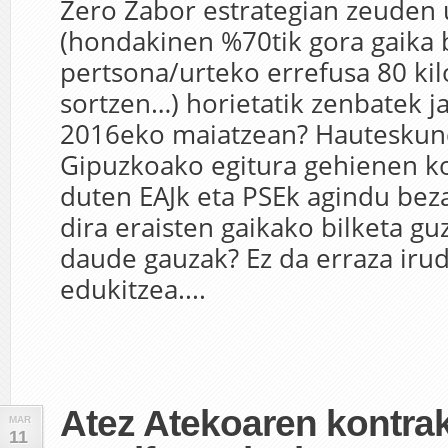
Zero Zabor estrategian zeuden 
(hondakinen %70tik gora gaika 
pertsona/urteko errefusa 80 kilo
sortzen…) horietatik zenbatek j
2016eko maiatzean? Hauteskun
Gipuzkoako egitura gehienen ko
duten EAJk eta PSEk agindu beza
dira eraisten gaikako bilketa gu
daude gauzak? Ez da erraza irud
edukitzea....
Atez Atekoaren kontra
MAR
11