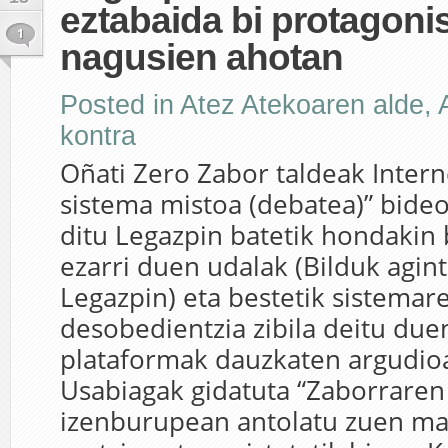
eztabaida bi protagoni
1
nagusien ahotan
Posted in
Atez Atekoaren alde
,
kontra
Oñati Zero Zabor taldeak Inter
sistema mistoa (debatea)” bide
ditu Legazpin batetik hondakin 
ezarri duen udalak (Bilduk agin
Legazpin) eta bestetik sistemar
desobedientzia zibila deitu due
plataformak dauzkaten argudioa
Usabiagak gidatuta “Zaborraren 
izenburupean antolatu zuen ma