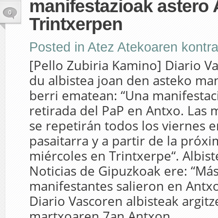
manifestazioak astero 
0
Trintxerpen
Posted in
Atez Atekoaren kontr
[Pello Zubiria Kamino] Diario V
du albistea joan den asteko ma
berri ematean: “Una manifestaci
retirada del PaP en Antxo. Las 
se repetirán todos los viernes en
pasaitarra y a partir de la próx
miércoles en Trintxerpe“. Albist
Noticias de Gipuzkoak ere: “Má
manifestantes salieron en Antxo
Diario Vascoren albisteak argit
martxoaren 7an Antxon...