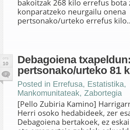
bakoitzak 268 kilo errefus bota 
konparatzeko neurgailu onena
pertsonako/urteko errefus kilo..
Debagoiena txapeldun
OTS
10
pertsonako/urteko 81 ki
0
Posted in
Errefusa
,
Estatistika
,
Mankomunitateak
,
Zabortegia
[Pello Zubiria Kamino] Harrigarr
Herri osoko hedabideek, zer es
Debagoiena bertakoek, ez eskai