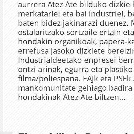
aurrera Atez Ate bilduko dizkie
merkatariei eta bai industriei, b
baten bidez jakinarazi duenez. 
ostalaritzako sortzaile ertain e
hondakin organikoak, papera-ka
errefusa jasoko dizkiete bereizir
Industrialdeetako enpresei berri
ontzi arinak, egurra eta plastiko
filma/poliespana. EAJk eta PSEk
mankomunitate gehiago badira 
hondakinak Atez Ate biltzen...