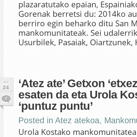
plazaratutako epaian, Espainiak
Gorenak berretsi du: 2014ko a
berriro egin beharko ditu San 
mankomunitateak. Sei udalerrik,
Usurbilek, Pasaiak, Oiartzunek, 
‘Atez ate’ Getxon ‘etxez
IRA
24
esaten da eta Urola Ko
0
‘puntuz puntu’
Posted in
Atez atekoa
,
Mankomu
Urola Kostako mankomunitatea