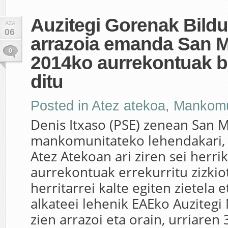
Auzitegi Gorenak Bildu
AZA
06
arrazoia emanda San 
0
2014ko aurrekontuak b
ditu
Posted in
Atez atekoa
,
Mankomu
Denis Itxaso (PSE) zenean San 
mankomunitateko lehendakari,
Atez Atekoan ari ziren sei herr
aurrekontuak errekurritu zizkio
herritarrei kalte egiten zietela 
alkateei lehenik EAEko Auziteg
zien arrazoi eta orain, urriaren