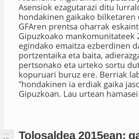
Asensiok ezagutarazi ditu lurra
hondakinen gaikako bilketaren 
GFAren prentsa oharrak eskaint
Gipuzkoako mankomunitateek 
egindako emaitza ezberdinen da
portzentaika eta baita, adierazg
pertsonako eta urteko sortu du
kopuruari buruz ere. Berriak la
“hondakinen ia erdiak gaika jas
Gipuzkoan. Lau urtean hamasei 
Tolosaldea 2015ean: g
OTS