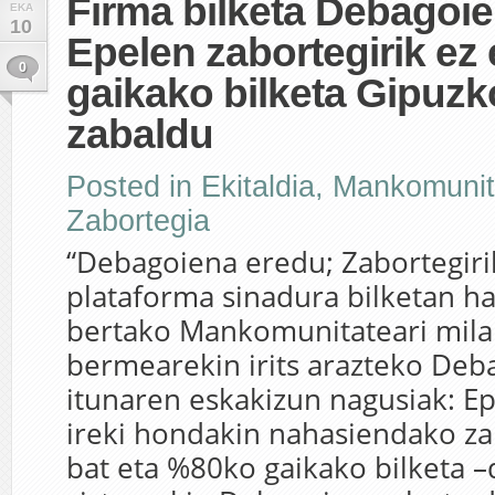
Firma bilketa Debagoi
EKA
10
Epelen zabortegirik ez
0
gaikako bilketa Gipuzk
zabaldu
Posted in
Ekitaldia
,
Mankomunit
Zabortegia
“Debagoiena eredu; Zabortegirik
plataforma sinadura bilketan ha
bertako Mankomunitateari mila
bermearekin irits arazteko De
itunaren eskakizun nagusiak: Ep
ireki hondakin nahasiendako za
bat eta %80ko gaikako bilketa –