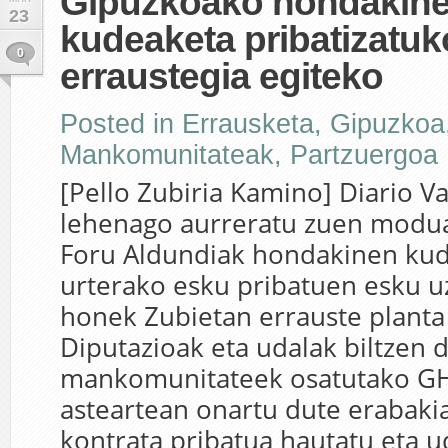
Gipuzkoako hondakin
23
kudeaketa pribatizatuk
0
erraustegia egiteko
Posted in
Errausketa
,
Gipuzkoa
Mankomunitateak
,
Partzuergoa
[Pello Zubiria Kamino] Diario V
lehenago aurreratu zuen modu
Foru Aldundiak hondakinen ku
urterako esku pribatuen esku u
honek Zubietan errauste planta 
Diputazioak eta udalak biltzen 
mankomunitateek osatutako GH
asteartean onartu dute erabaki
kontrata pribatua hautatu eta 