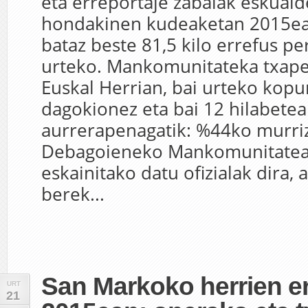
eta erreportaje zabalak eskual
hondakinen kudeaketan 2015ean
bataz beste 81,5 kilo errefus p
urteko. Mankomunitateka txape
Euskal Herrian, bai urteko kopu
dagokionez eta bai 12 hilabete
aurrerapenagatik: %44ko murri
Debagoieneko Mankomunitatea
eskainitako datu ofizialak dira, 
berek...
San Markoko herrien e
URT
21