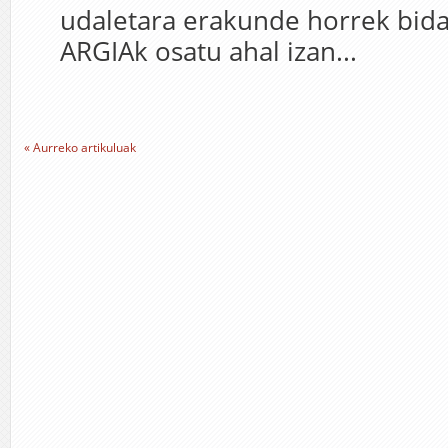
udaletara erakunde horrek bidal
ARGIAk osatu ahal izan...
« Aurreko artikuluak