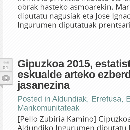
obrak hasteko asmoarekin. Mar
diputatu nagusiak eta Jose Igna
Ingurumen diputatuak prentsari.
Gipuzkoa 2015, estatist
MAR
01
eskualde arteko ezber
0
jasanezina
Posted in
Aldundiak
,
Errefusa
,
E
Mankomunitateak
[Pello Zubiria Kamino] Gipuzko
Aldundiko Ingurumen diputatu J