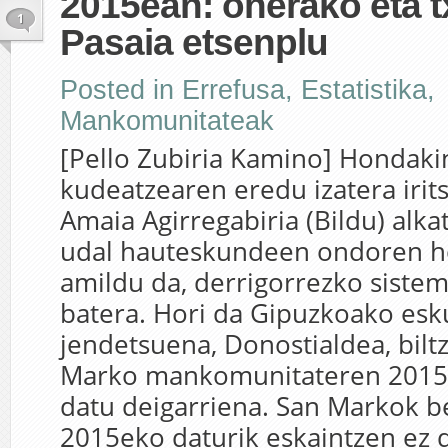
2015ean: onerako eta t
1
Pasaia etsenplu
Posted in
Errefusa
,
Estatistika
,
Mankomunitateak
[Pello Zubiria Kamino] Hondak
kudeatzearen eredu izatera irit
Amaia Agirregabiria (Bildu) alkat
udal hauteskundeen ondoren 
amildu da, derrigorrezko sistem
batera. Hori da Gipuzkoako esk
jendetsuena, Donostialdea, bil
Marko mankomunitateren 2015
datu deigarriena. San Markok 
2015eko daturik eskaintzen ez 