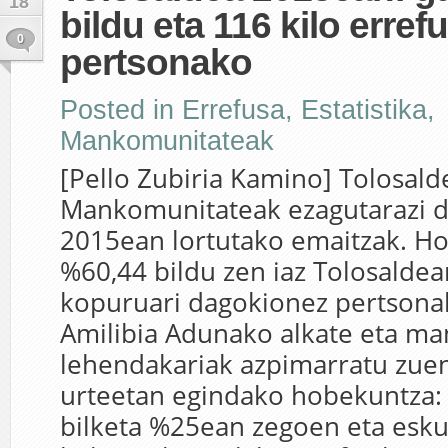
18
bildu eta 116 kilo erref
0
pertsonako
Posted in
Errefusa
,
Estatistika
,
Mankomunitateak
[Pello Zubiria Kamino] Tolosal
Mankomunitateak ezagutarazi d
2015ean lortutako emaitzak. H
%60,44 bildu zen iaz Tolosaldea
kopuruari dagokionez pertsonak
Amilibia Adunako alkate eta m
lehendakariak azpimarratu zue
urteetan egindako hobekuntza:
bilketa %25ean zegoen eta esku