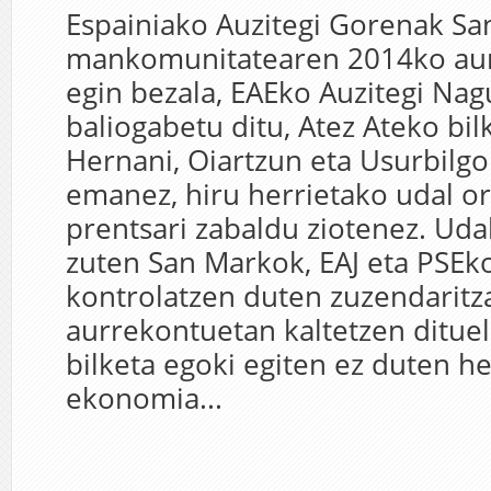
Espainiako Auzitegi Gorenak S
mankomunitatearen 2014ko au
egin bezala, EAEko Auzitegi Na
baliogabetu ditu, Atez Ateko bil
Hernani, Oiartzun eta Usurbilgo
emanez, hiru herrietako udal o
prentsari zabaldu ziotenez. Udal
zuten San Markok, EAJ eta PSEk
kontrolatzen duten zuzendaritz
aurrekontuetan kaltetzen ditue
bilketa egoki egiten ez duten h
ekonomia...