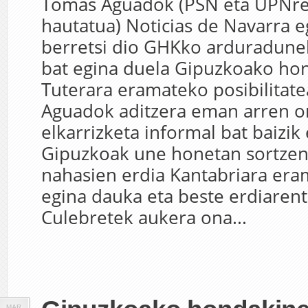
Tomas Aguadok (PSN eta UPNre
hautatua) Noticias de Navarra e
berretsi dio GHKko arduradunek
bat egina duela Gipuzkoako ho
Tuterara eramateko posibilitate
Aguadok aditzera eman arren o
elkarrizketa informal bat baizik 
Gipuzkoak une honetan sortzen
nahasien erdia Kantabriara era
egina dauka eta beste erdiaren
Culebretek aukera ona...
MAR