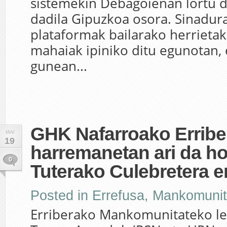
sistemekin Debagoienan lortu 
dadila Gipuzkoa osora. Sinadura
plataformak bailarako herrietak
mahaiak ipiniko ditu egunotan,
gunean...
GHK Nafarroako Erribe
MAI
19
harremanetan ari da h
0
Tuterako Culebretera 
Posted in
Errefusa
,
Mankomunit
Erriberako Mankomunitateko l