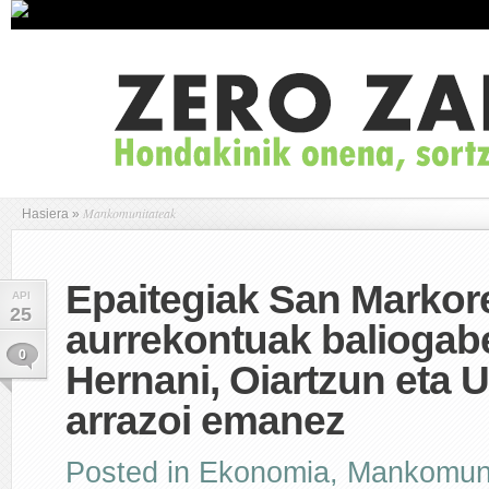
Mankomunitateak
Hasiera
»
Epaitegiak San Markor
API
25
aurrekontuak baliogabe
0
Hernani, Oiartzun eta U
arrazoi emanez
Posted in
Ekonomia
,
Mankomuni