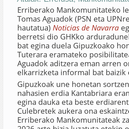
Erriberako Mankomunitateko l
Tomas Aguadok (PSN eta UPNre
hautatua)
Noticias de Navarra
eg
berretsi dio GHKko arduradunek
bat egina duela Gipuzkoako ho
Tuterara eramateko posibilitate
Aguadok aditzera eman arren o
elkarrizketa informal bat baizik 
Gipuzkoak une honetan sortzen
nahasien erdia Kantabriara era
egina dauka eta beste erdiaren
Culebretek aukera ona eskaintz
Erriberako Mankomunitateak za
2026 arte bizia luzatuta etekin 