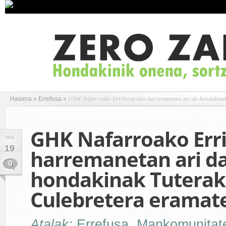
GHK Nafarroako Erriberarekin harremanetan ari da hondakinak
Hasiera
»
Errefusa
»
GHK Nafarroako Err
MAI
19
harremanetan ari d
0
hondakinak Tutera
Culebretera eramat
Atalak:
Errefusa
,
Mankomunitat