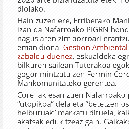
diolako.
Hain zuzen ere, Erriberako Ma
izan da Nafarroako PIGRN hond
nagusiaren zirriborroari erantz
eman diona.
Gestion Ambiental
zabaldu duenez
, eskualdeka egi
bilkuren sailean Tuterakoa ego
gogor mintzatu zen Fermin Core
Mankomunitateko gerentea.
Corellak esan zuen Nafarroako 
“utopikoa” dela eta “betetzen os
helburuak” markatu dituela, ka
akatsak edukitzeaz gain. Gaikak