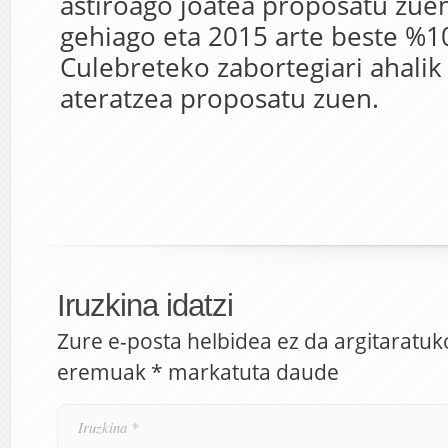
astiroago joatea proposatu zue
gehiago eta 2015 arte beste %1
Culebreteko zabortegiari ahalik
ateratzea proposatu zuen.
Iruzkina idatzi
Zure e-posta helbidea ez da argitaratuk
eremuak
*
markatuta daude