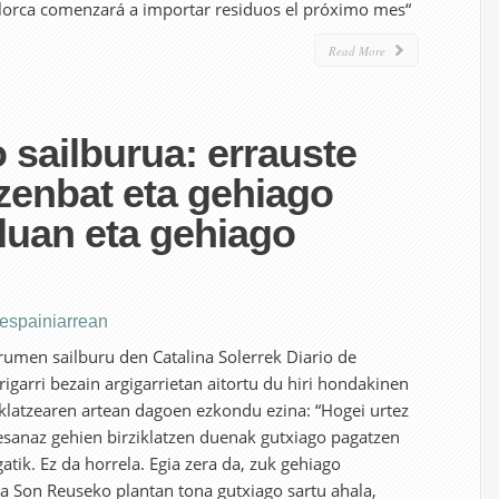
lorca comenzará a importar residuos el próximo mes“
Read More
 sailburua: errauste
 zenbat eta gehiago
rduan eta gehiago
 espainiarrean
umen sailburu den Catalina Solerrek Diario de
rigarri bezain argigarrietan aitortu du hiri hondakinen
iklatzearen artean dagoen ezkondu ezina: “Hogei urtez
 esanaz gehien birziklatzen duenak gutxiago pagatzen
tik. Ez da horrela. Egia zera da, zuk gehiago
ta Son Reuseko plantan tona gutxiago sartu ahala,