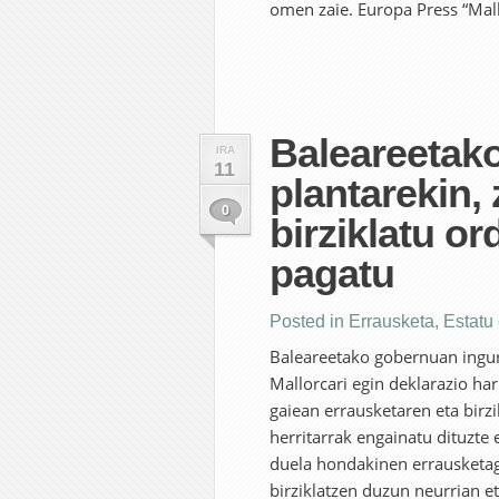
omen zaie. Europa Press “Mal
Baleareetako
IRA
11
plantarekin,
0
birziklatu o
pagatu
Posted in
Errausketa
,
Estatu
Baleareetako gobernuan ingur
Mallorcari egin deklarazio har
gaiean errausketaren eta birz
herritarrak engainatu dituzte
duela hondakinen errausketaga
birziklatzen duzun neurrian e