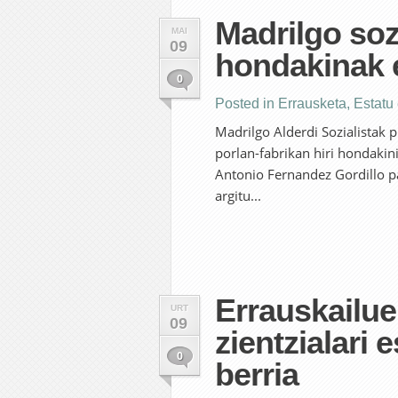
Madrilgo soz
MAI
09
hondakinak 
0
Posted in
Errausketa
,
Estatu
Madrilgo Alderdi Sozialistak 
porlan-fabrikan hiri hondakin
Antonio Fernandez Gordillo p
argitu...
Errauskailue
URT
09
zientzialari 
0
berria