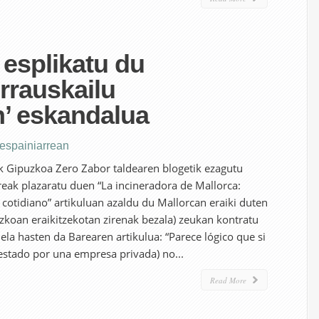
 esplikatu du
rrauskailu
n’ eskandalua
 espainiarrean
guk Gipuzkoa Zero Zabor taldearen blogetik ezagutu
eak plazaratu duen “La incineradora de Mallorca:
 cotidiano” artikuluan azaldu du Mallorcan eraiki duten
uzkoan eraikitzekotan zirenak bezala) zeukan kontratu
ela hasten da Barearen artikulua: “Parece lógico que si
restado por una empresa privada) no...
Read More