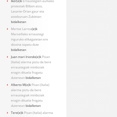
Iker
(e)k
Erraustegien aurkako
protestak Bilbon atzo,
Lasarte-Orian gaur eta
asteburuan Zubietan
bidalketan
Mertxe Larrea
(e)k
Marseillako erraustegi
inguruko elikagaietan ere
dioxina topatu dute
bidalketan
Juan mari Iriondo
(e)k
Pisan
(Italia) alarma piztu da bere
erraustegiak minbiziak
eragin dituela frogatu
dutenean
bidalketan
Alberto M
(e)k
Pisan (Italia)
alarma piztu da bere
erraustegiak minbiziak
eragin dituela frogatu
dutenean
bidalketan
Tere
(e)k
Pisan (Italia) alarma