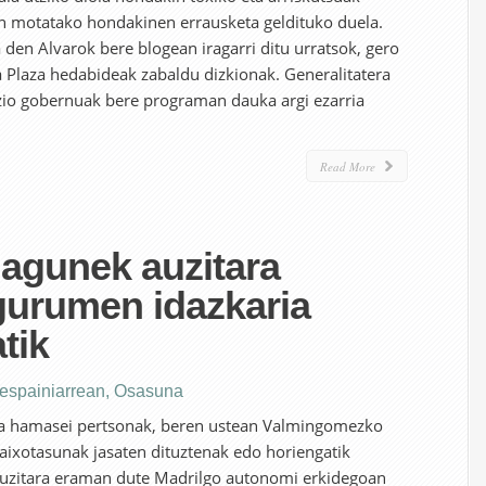
in motatako hondakinen errausketa geldituko duela.
den Alvarok bere blogean iragarri ditu urratsok, gero
a Plaza hedabideak zabaldu dizkionak. Generalitatera
io gobernuak bere programan dauka argi ezarria
Read More
lagunek auzitara
gurumen idazkaria
tik
 espainiarrean
,
Osasuna
ta hamasei pertsonak, beren ustean Valmingomezko
aixotasunak jasaten dituztenak edo horiengatik
auzitara eraman dute Madrilgo autonomi erkidegoan