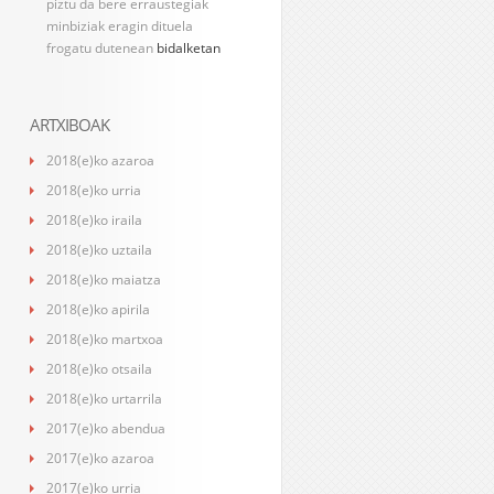
piztu da bere erraustegiak
minbiziak eragin dituela
frogatu dutenean
bidalketan
ARTXIBOAK
2018(e)ko azaroa
2018(e)ko urria
2018(e)ko iraila
2018(e)ko uztaila
2018(e)ko maiatza
2018(e)ko apirila
2018(e)ko martxoa
2018(e)ko otsaila
2018(e)ko urtarrila
2017(e)ko abendua
2017(e)ko azaroa
2017(e)ko urria