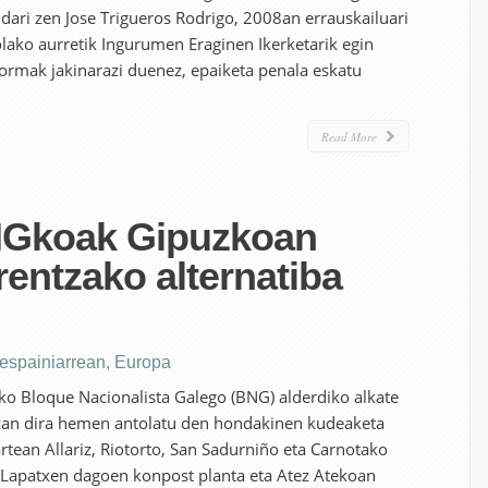
ari zen Jose Trigueros Rodrigo, 2008an errauskailuari
ko aurretik Ingurumen Eraginen Ikerketarik egin
formak jakinarazi duenez, epaiketa penala eskatu
Read More
NGkoak Gipuzkoan
rentzako alternatiba
 espainiarrean
,
Europa
ako Bloque Nacionalista Galego (BNG) alderdiko alkate
zan dira hemen antolatu den hondakinen kudeaketa
rtean Allariz, Riotorto, San Sadurniño eta Carnotako
ko Lapatxen dagoen konpost planta eta Atez Atekoan