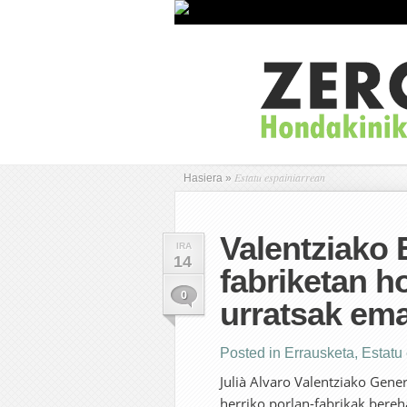
Estatu espainiarrean
Hasiera
»
Valentziako 
IRA
14
fabriketan h
0
urratsak ema
Posted in
Errausketa
,
Estatu
Julià Alvaro Valentziako Gene
herriko porlan-fabrikak bereh