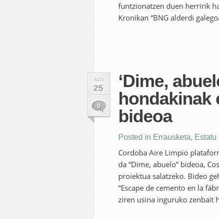
funtzionatzen duen herririk h
Kronikan “BNG alderdi galego
‘Dime, abue
AZA
25
hondakinak 
0
bideoa
Posted in
Errausketa
,
Estatu
Cordoba Aire Limpio platafor
da “Dime, abuelo” bideoa, Co
proiektua salatzeko. Bideo ge
“Escape de cemento en la fáb
ziren usina inguruko zenbait h