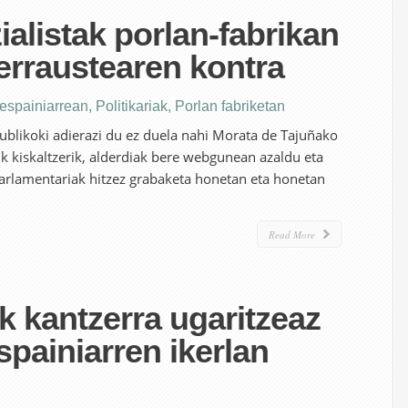
ialistak porlan-fabrikan
erraustearen kontra
 espainiarrean
,
Politikariak
,
Porlan fabriketan
publikoki adierazi du ez duela nahi Morata de Tajuñako
ik kiskaltzerik, alderdiak bere webgunean azaldu eta
arlamentariak hitzez grabaketa honetan eta honetan
Read More
k kantzerra ugaritzeaz
espainiarren ikerlan