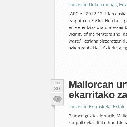
Posted in
Dokumentuak
,
Err
[ARGIAk 2012-12-13an euskara
ezagutu du Euskal Herrian… g
erreferentziaz osatuta eskaint
vicinity of incinerators and in
waste” ikerlana plazaratzen d
azken zenbakiak. Azterketa egi
Mallorcan urt
ABE
30
ekarritako z
0
Posted in
Errausketa
,
Estatu
Baimen guztiak lorturik, Mall
kanpotik ekarritako hondakina