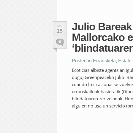
Julio Bareak
MAI
15
Mallorcako e
0
‘blindatuare
Posted in
Errausketa
,
Estatu
Ecoticias albiste agentzian (
dugu) Greenpeaceko Julio Bar
cuando lo irracional se vuelve
errauskailuak hasieratik (Gip
blindatuaren zertzeladak. Hon
alguien no usa un servicio (p