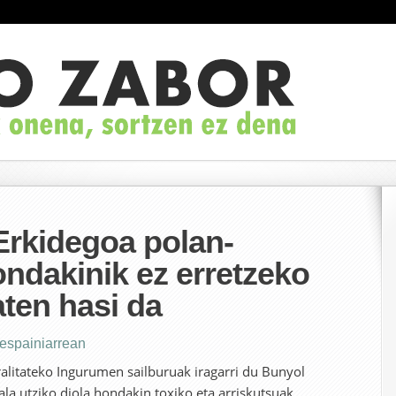
Erkidegoa polan-
ondakinik ez erretzeko
ten hasi da
 espainiarrean
ralitateko Ingurumen sailburuak iragarri du Bunyol
ala utziko diola hondakin toxiko eta arriskutsuak