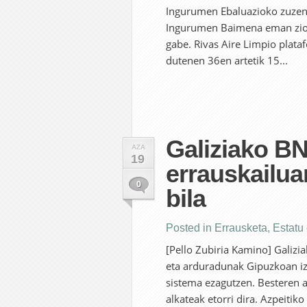
Ingurumen Ebaluazioko zuzend
Ingurumen Baimena eman ziola
gabe. Rivas Aire Limpio plata
dutenen 36en artetik 15...
Galiziako B
AZA
19
errauskailua
0
bila
Posted in
Errausketa
,
Estatu
[Pello Zubiria Kamino] Galizi
eta arduradunak Gipuzkoan i
sistema ezagutzen. Besteren a
alkateak etorri dira. Azpeiti