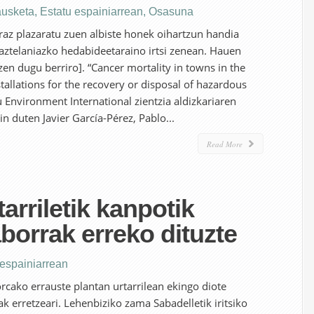
ausketa
,
Estatu espainiarrean
,
Osasuna
z plazaratu zuen albiste honek oihartzun handia
aztelaniazko hedabideetaraino irtsi zenean. Hauen
zen dugu berriro]. “Cancer mortality in towns in the
stallations for the recovery or disposal of hazardous
u Environment International zientzia aldizkariaren
n duten Javier García-Pérez, Pablo...
Read More
arriletik kanpotik
aborrak erreko dituzte
 espainiarrean
orcako errauste plantan urtarrilean ekingo diote
k erretzeari. Lehenbiziko zama Sabadelletik iritsiko