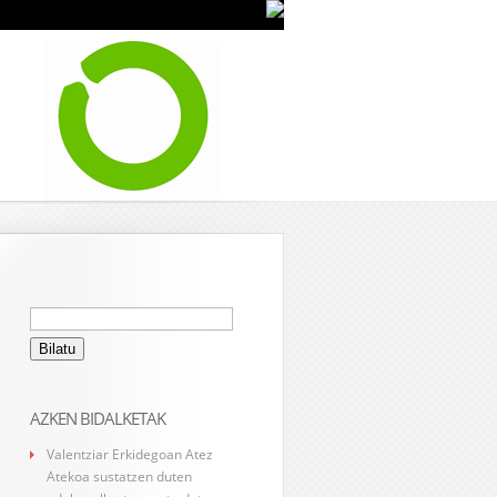
Bilatu:
AZKEN BIDALKETAK
Valentziar Erkidegoan Atez
Atekoa sustatzen duten