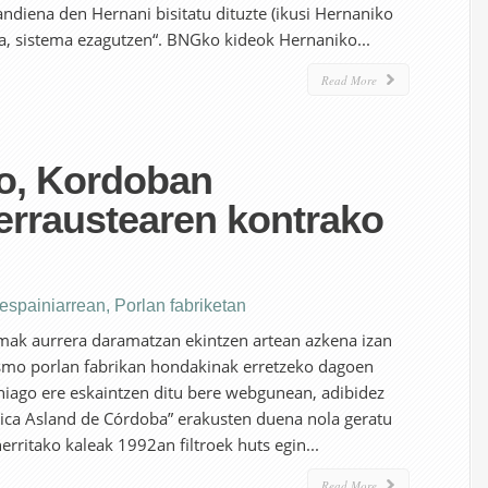
andiena den Hernani bisitatu dituzte (ikusi Hernaniko
a, sistema ezagutzen“. BNGko kideok Hernaniko...
Read More
lo, Kordoban
erraustearen kontrako
 espainiarrean
,
Porlan fabriketan
mak aurrera daramatzan ekintzen artean azkena izan
smo porlan fabrikan hondakinak erretzeko dagoen
hiago ere eskaintzen ditu bere webgunean, adibidez
rica Asland de Córdoba” erakusten duena nola geratu
erritako kaleak 1992an filtroek huts egin...
Read More