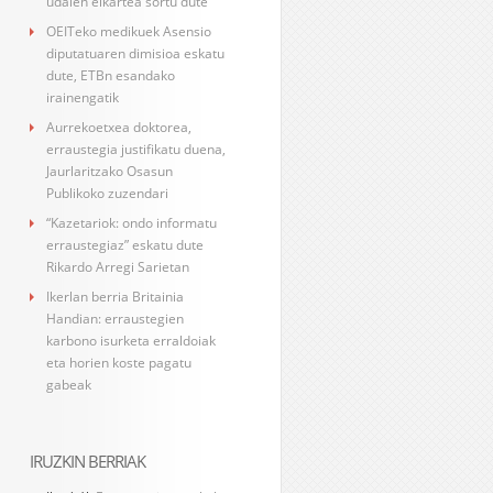
udalen elkartea sortu dute
OEITeko medikuek Asensio
diputatuaren dimisioa eskatu
dute, ETBn esandako
irainengatik
Aurrekoetxea doktorea,
erraustegia justifikatu duena,
Jaurlaritzako Osasun
Publikoko zuzendari
“Kazetariok: ondo informatu
erraustegiaz” eskatu dute
Rikardo Arregi Sarietan
Ikerlan berria Britainia
Handian: erraustegien
karbono isurketa erraldoiak
eta horien koste pagatu
gabeak
IRUZKIN BERRIAK