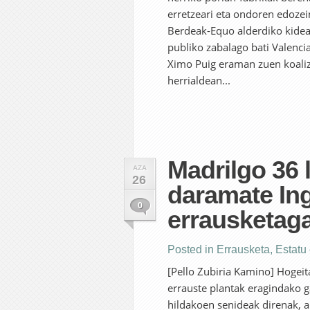
erretzeari eta ondoren edoze
Berdeak-Equo alderdiko kidea 
publiko zabalago bati Valenci
Ximo Puig eraman zuen koaliz
herrialdean...
Madrilgo 36 
AZA
26
daramate In
0
errausketaga
Posted in
Errausketa
,
Estatu
[Pello Zubiria Kamino] Hogei
errauste plantak eragindako g
hildakoen senideak direnak, 