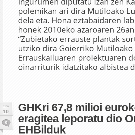
Ingurumen diputatu izan zen K
polemikan ari dira Mutiloako L
dela eta. Hona eztabaidaren la
honek 2010eko azaroaren 26an 
“Zubietako errauste plantak sor
utziko dira Goierriko Mutiloako
Errauskailuaren proiektuaren 
oinarriturik idatzitako albistea d
GHKri 67,8 milioi eurok
EKA
10
eragitea leporatu dio 
0
EHBilduk