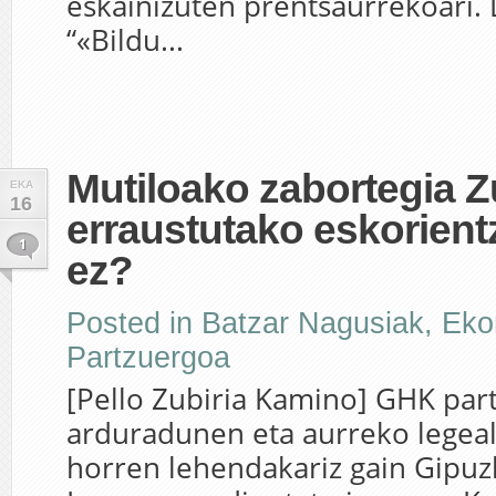
eskainizuten prentsaurrekoari. 
“«Bildu...
Mutiloako zabortegia Z
EKA
16
erraustutako eskorient
1
ez?
Posted in
Batzar Nagusiak
,
Eko
Partzuergoa
[Pello Zubiria Kamino] GHK par
arduradunen eta aurreko legea
horren lehendakariz gain Gipu