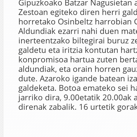
Gipuzkoako Batzar Nagusietan 
Zestoan egiteko diren herri gal
horretako Osinbeltz harrobian
Aldundiak ezarri nahi duen mat
inerteentzako biltegirai buruz z
galdetu eta iritzia kontutan har
konpromisoa hartua zuten bert
aldundiak, eta orain horren gau
dute. Azaroko igande batean iz
galdeketa. Botoa emateko sei h
jarriko dira, 9.00etatik 20.00ak
direnak zabalik. 16 urtetik gorak