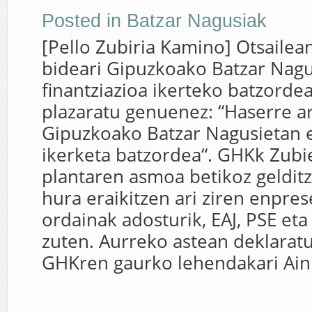
Posted in
Batzar Nagusiak
[Pello Zubiria Kamino] Otsailea
bideari Gipuzkoako Batzar Nag
finantziazioa ikerteko batzordea
plazaratu genuenez: “Haserre ar
Gipuzkoako Batzar Nagusietan 
ikerketa batzordea“. GHKk Zubi
plantaren asmoa betikoz gelditz
hura eraikitzen ari ziren enpres
ordainak adosturik, EAJ, PSE eta
zuten. Aurreko astean deklarat
GHKren gaurko lehendakari Ain