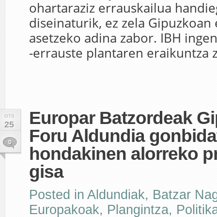
ohartaraziz errauskailua handie
diseinaturik, ez zela Gipuzkoan
asetzeko adina zabor. IBH ingen
-errauste plantaren eraikuntza z
Europar Batzordeak G
OTS
25
Foru Aldundia gonbida
0
hondakinen alorreko pr
gisa
Posted in
Aldundiak
,
Batzar Na
Europakoak
,
Plangintza
,
Politik