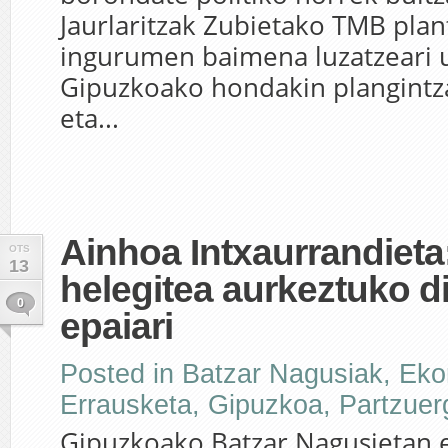
Jaurlaritzak Zubietako TMB pla
ingurumen baimena luzatzeari u
Gipuzkoako hondakin plangintz
eta...
Ainhoa Intxaurrandiet
OTS
13
helegitea aurkeztuko d
0
epaiari
Posted in
Batzar Nagusiak
,
Eko
Errausketa
,
Gipuzkoa
,
Partzuer
Gipuzkoako Batzar Nagusietan 