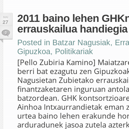
2011 baino lehen GHKn
MAI
27
errauskailua handiegia
0
Posted in
Batzar Nagusiak
,
Err
Gipuzkoa
,
Politikariak
[Pello Zubiria Kamino] Maiatza
berri bat ezagutu zen Gipuzkoa
Nagusietan Zubietako errauska
finantzaketaren inguruan antol
batzordean. GHK kontsortzioar
Ainhoa Intxaurrandietak eman 
urtea baino lehen erakunde ho
arduradunek jasoa zutela azterk