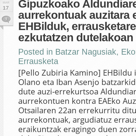
Gipuzkoako Aldundiar
MAR
17
aurrekontuak auzitara 
1
EHBilduk, errausketare
ezkutatzen dutelakoan
Posted in
Batzar Nagusiak
,
Eko
Errausketa
[Pello Zubiria Kamino] EHBildu 
Olano eta Iban Asenjo batzarki
dute auzi-errekurtsoa Aldundi
aurrekontuen kontra EAEko Auzi
Otsailaren 22an errekurritu dit
aurrekontuak, argudiatuz errau
eraikuntzak eragingo duen zorr