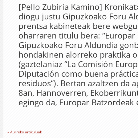
[Pello Zubiria Kamino] Kronikat
diogu justu Gipuzkoako Foru A
prentsa kabineteak bere webgu
oharraren titulu bera: “Europar
Gipuzkoako Foru Aldundia gonb
hondakinen alorreko praktika o
(gaztelaniaz “La Comisión Europe
Diputación como buena práctica
residuos“). Bertan azaltzen da a
8an, Hannoverren, Ekoberrikunt
egingo da, Europar Batzordeak e
« Aurreko artikuluak