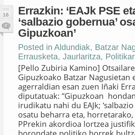
Errazkin: ‘EAJk PSE et
OTS
16
‘salbazio gobernua’ os
0
Gipuzkoan’
Posted in
Aldundiak
,
Batzar Na
Errausketa
,
Jaurlaritza
,
Politika
[Pello Zubiria Kamino] Otsailar
Gipuzkoako Batzar Nagusietan 
agerraldian esan zuen Iñaki Er
diputatuak: “Gipuzkoan honda
irudikatu nahi du EAJk; ‘salbazi
osatu beharra eta, horretarako,
PPrekin akordioa lortzea justifi
borondate politiko horrek bultz