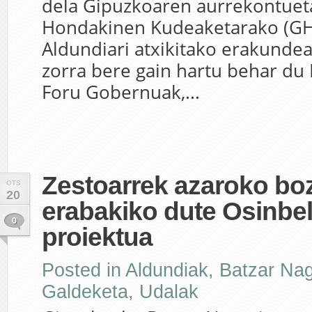
dela Gipuzkoaren aurrekontuet
Hondakinen Kudeaketarako (GH
Aldundiari atxikitako erakundea
zorra bere gain hartu behar du 
Foru Gobernuak,...
Zestoarrek azaroko bo
OTS
20
erabakiko dute Osinbe
0
proiektua
Posted in
Aldundiak
,
Batzar Na
Galdeketa
,
Udalak