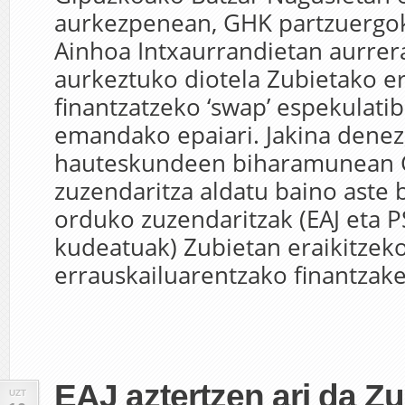
aurkezpenean, GHK partzuergo
Ainhoa Intxaurrandietan aurrer
aurkeztuko diotela Zubietako e
finantzatzeko ‘swap’ espekulati
emandako epaiari. Jakina denez
hauteskundeen biharamunean
zuzendaritza aldatu baino aste
orduko zuzendaritzak (EAJ eta 
kudeatuak) Zubietan eraikitzek
errauskailuarentzako finantzaket
EAJ aztertzen ari da Z
UZT