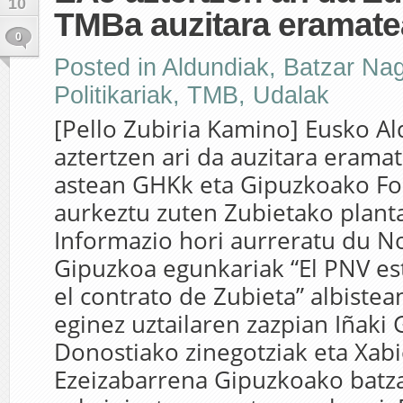
10
TMBa auzitara eramate
0
Posted in
Aldundiak
,
Batzar Na
Politikariak
,
TMB
,
Udalak
[Pello Zubiria Kamino] Eusko Ald
aztertzen ari da auzitara erama
astean GHKk eta Gipuzkoako Fo
aurkeztu zuten Zubietako planta
Informazio hori aurreratu du No
Gipuzkoa egunkariak “El PNV es
el contrato de Zubieta” albistea
eginez uztailaren zazpian Iñaki
Donostiako zinegotziak eta Xabi
Ezeizabarrena Gipuzkoako batz