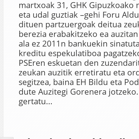
martxoak 31, GHK Gipuzkoako
eta udal guztiak –gehi Foru Aldu
dituen partzuergoak deitua zeu
berezia erabakitzeko ea auzitan
ala ez 2011n bankuekin sinatuta
kreditu espekulatiboa pagatzeko
PSEren eskuetan den zuzendarit
zeukan auzitik erretiratu eta or
segitzea, baina EH Bildu eta P
dute Auzitegi Gorenera jotzeko.
gertatu...