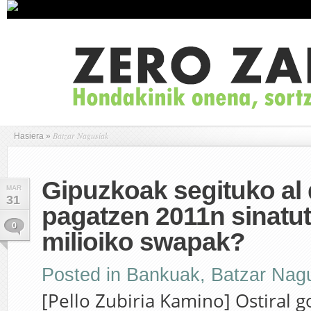
Batzar Nagusiak
Hasiera
»
Gipuzkoak segituko al
MAR
31
pagatzen 2011n sinatu
0
milioiko swapak?
Posted in
Bankuak
,
Batzar Nag
[Pello Zubiria Kamino] Ostiral g