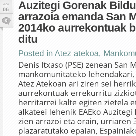
Auzitegi Gorenak Bildu
AZA
06
arrazoia emanda San 
0
2014ko aurrekontuak b
ditu
Posted in
Atez atekoa
,
Mankomu
Denis Itxaso (PSE) zenean San 
mankomunitateko lehendakari,
Atez Atekoan ari ziren sei herr
aurrekontuak errekurritu zizkio
herritarrei kalte egiten zietela 
alkateei lehenik EAEko Auziteg
zien arrazoi eta orain, urriaren
plazaratutako epaian, Espainiak