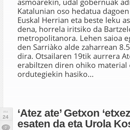
asmoarekin, udal gobernuak adi
Katalunian oso hedatua dagoen 
Euskal Herrian eta beste leku a
dena, horrela iritsiko da Bartze
metropolitanora. Lehen saioa e
den Sarriàko alde zaharrean 8.5
dira. Otsailaren 19tik aurrera A
erabiltzen diren ohiko material 
ordutegiekin hasiko...
‘Atez ate’ Getxon ‘etxez
IRA
24
esaten da eta Urola Ko
0