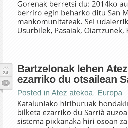
Gorenak berretsi du: 2014ko a
berriro egin beharko ditu San 
mankomunitateak. Sei udalerrik,
Usurbilek, Pasaiak, Oiartzunek, 
Bartzelonak lehen Ate
URR
24
ezarriko du otsailean S
0
Posted in
Atez atekoa
,
Europa
Kataluniako hiriburuak hondaki
bilketa ezarriko du Sarrià auzo
sistema pixkanaka hiri osoan za