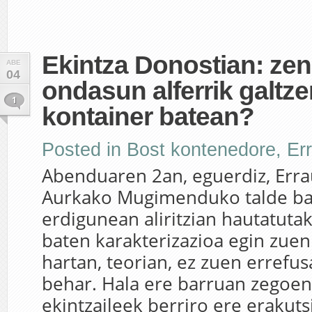
Ekintza Donostian: zen
ABE
04
ondasun alferrik galtz
1
kontainer batean?
Posted in
Bost kontenedore
,
Er
Abenduaren 2an, eguerdiz, Err
Aurkako Mugimenduko talde ba
erdigunean aliritzian hautatuta
baten karakterizazioa egin zuen
hartan, teorian, ez zuen errefus
behar. Hala ere barruan zegoena
ekintzaileek berriro ere erakuts