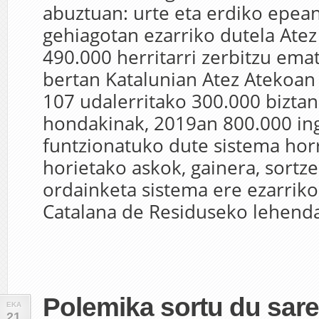
abuztuan: urte eta erdiko epean
gehiagotan ezarriko dutela Atez
490.000 herritarri zerbitzu ema
bertan Katalunian Atez Atekoan 
107 udalerritako 300.000 bizta
hondakinak, 2019an 800.000 in
funtzionatuko dute sistema horr
horietako askok, gainera, sortz
ordainketa sistema ere ezarriko
Catalana de Residuseko lehenda
Polemika sortu du sare
EKA
21