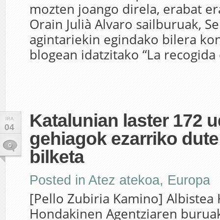
mozten joango direla, erabat era
Orain Julià Alvaro sailburuak, S
agintariekin egindako bilera ko
blogean idatzitako “La recogida 
Katalunian laster 172 u
IRA
04
gehiagok ezarriko dute
0
bilketa
Posted in
Atez atekoa
,
Europa
[Pello Zubiria Kamino] Albistea
Hondakinen Agentziaren burua