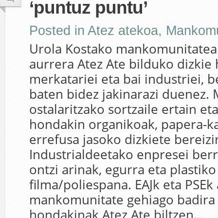
‘puntuz puntu’
Posted in
Atez atekoa
,
Mankomu
Urola Kostako mankomunitatea
aurrera Atez Ate bilduko dizkie
merkatariei eta bai industriei, b
baten bidez jakinarazi duenez. 
ostalaritzako sortzaile ertain e
hondakin organikoak, papera-ka
errefusa jasoko dizkiete bereizir
Industrialdeetako enpresei berri
ontzi arinak, egurra eta plastiko
filma/poliespana. EAJk eta PSEk
mankomunitate gehiago badira 
hondakinak Atez Ate biltzen...