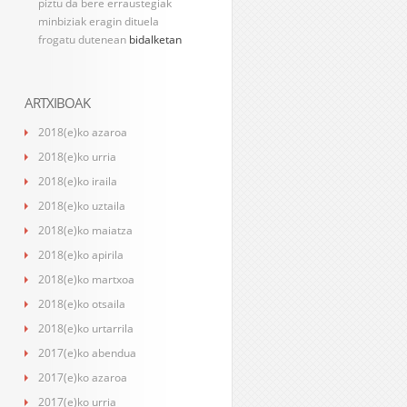
piztu da bere erraustegiak
minbiziak eragin dituela
frogatu dutenean
bidalketan
ARTXIBOAK
2018(e)ko azaroa
2018(e)ko urria
2018(e)ko iraila
2018(e)ko uztaila
2018(e)ko maiatza
2018(e)ko apirila
2018(e)ko martxoa
2018(e)ko otsaila
2018(e)ko urtarrila
2017(e)ko abendua
2017(e)ko azaroa
2017(e)ko urria