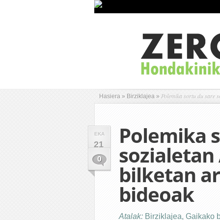
Polemika sortu du sare so
Hasiera
»
Birziklajea
»
Polemika s
EKA
21
sozialetan
0
bilketan a
bideoak
Atalak:
Birziklajea
,
Gaikako b