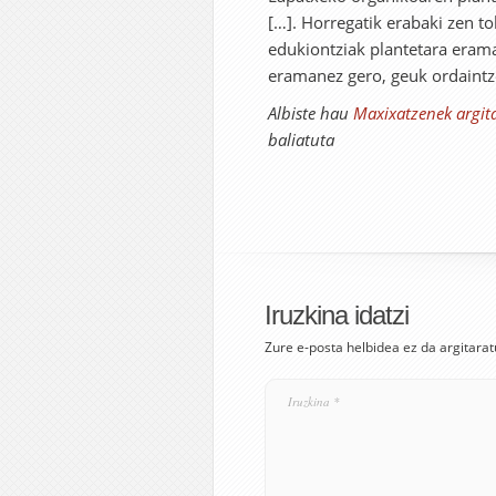
[…]. Horregatik erabaki zen t
edukiontziak plantetara erama
eramanez gero, geuk ordaintz
Albiste hau
Maxixatzenek argit
baliatuta
Iruzkina idatzi
Zure e-posta helbidea ez da argitarat