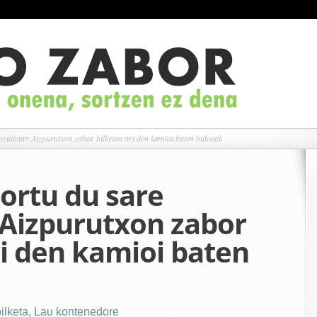
zialetan Aizpurutxon zabor bilketan ari den kamioi baten bideoak
ortu du sare
 Aizpurutxon zabor
ri den kamioi baten
ilketa
,
Lau kontenedore