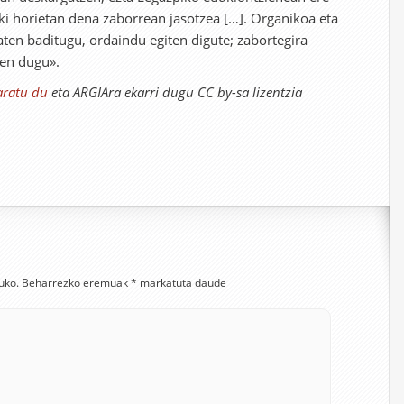
oki horietan dena zaborrean jasotzea […]. Organikoa eta
ten baditugu, ordaindu egiten digute; zabortegira
en dugu».
aratu du
eta ARGIAra ekarri dugu CC by-sa lizentzia
uko.
Beharrezko eremuak
*
markatuta daude