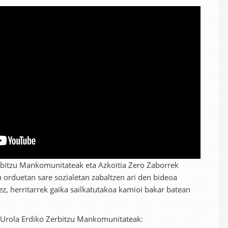
rbitzu Mankomunitateak eta Azkoitia Zero Zaborrek
 orduetan sare sozialetan zabaltzen ari den bideoa
ez, herritarrek gaika sailkatutakoa kamioi bakar batean
 Urola Erdiko Zerbitzu Mankomunitateak: