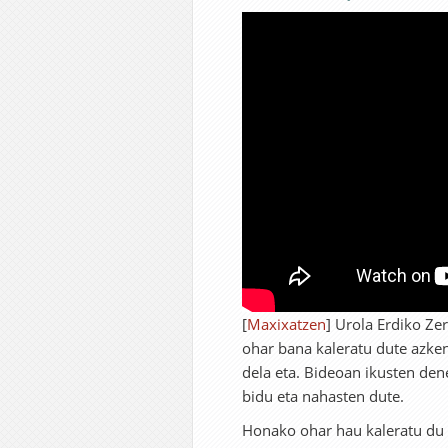
[
Maxixatzen
] Urola Erdiko Ze
ohar bana kaleratu dute azken
dela eta. Bideoan ikusten den
bidu eta nahasten dute.
Honako ohar hau kaleratu du