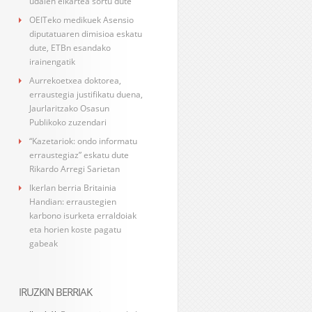
udalen elkartea sortu dute
OEITeko medikuek Asensio
diputatuaren dimisioa eskatu
dute, ETBn esandako
irainengatik
Aurrekoetxea doktorea,
erraustegia justifikatu duena,
Jaurlaritzako Osasun
Publikoko zuzendari
“Kazetariok: ondo informatu
erraustegiaz” eskatu dute
Rikardo Arregi Sarietan
Ikerlan berria Britainia
Handian: erraustegien
karbono isurketa erraldoiak
eta horien koste pagatu
gabeak
IRUZKIN BERRIAK