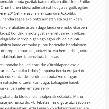
ondakin mota guztiak batera biltzen ditu Urola Erdiko
Ohar honen bidez adierazi nahi dugu zergatik egiten
ere, 2015etik arazo larriak izan dira Azkoitiko
 handia zegoelako ontzi arinetan eta organikoan.
utako erabakien artean dago landa eremuko ekarpen
idez) hondakin mota guztiak errefusarekin biltzea;
dakigulako inpropio gehiago egon ohi dela puntu
 gabiltza landa eremuko puntu horietako hondakinen
o (inpropio kopurua gutxitzeko), eta hemendik gutxira
ndakinak berriz berezituta biltzea».
rek honako hau adierazi du: «Birziklapena axola
ari da Azkoitiko Udala (kanpaina berria ere jarri du
rrok edukiontzi desberdinetan botatzen ditugun
 nahasten dituela ikusi dugu. Lotsagabe hauek
uskailuari jaten ematearren!».
 grabatu du bideoa, eta, azalpenak eskatuta, Manu
uxe jakinarazi du: «Urtebetean ez digute utzi zaborrak
an deskargatzen, ezta Legazpiko edukiontzienean ere