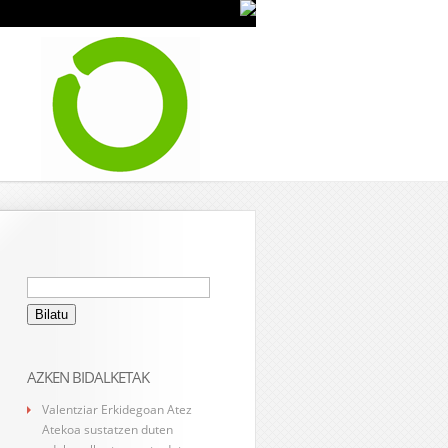
Bilatu:
AZKEN BIDALKETAK
Valentziar Erkidegoan Atez
Atekoa sustatzen duten