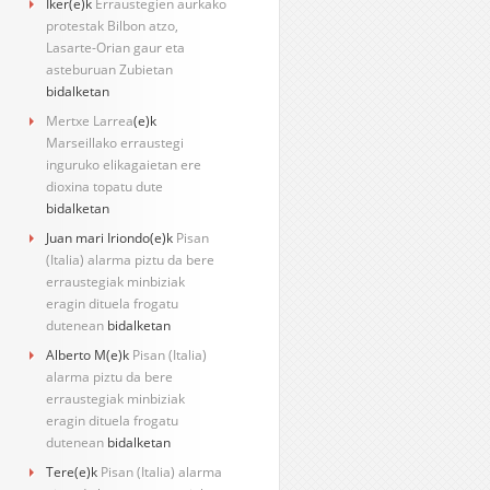
Iker
(e)k
Erraustegien aurkako
protestak Bilbon atzo,
Lasarte-Orian gaur eta
asteburuan Zubietan
bidalketan
Mertxe Larrea
(e)k
Marseillako erraustegi
inguruko elikagaietan ere
dioxina topatu dute
bidalketan
Juan mari Iriondo
(e)k
Pisan
(Italia) alarma piztu da bere
erraustegiak minbiziak
eragin dituela frogatu
dutenean
bidalketan
Alberto M
(e)k
Pisan (Italia)
alarma piztu da bere
erraustegiak minbiziak
eragin dituela frogatu
dutenean
bidalketan
Tere
(e)k
Pisan (Italia) alarma