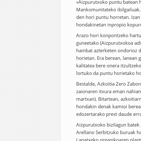
«Aizpurutxoko puntu batean h
Mankomunitateko ibilgailuak. 
den hori puntu horretan. Izan 
hondakinetan inpropio kopuru
Arazo hori konpontzeko hart
guneetako (Aizpurutxokoa adib
hainbat azterketen ondorioz 
horietan. Era berean, lanean
kalitatea bere onera itzultzek
lortuko da puntu horietako ho
Bestalde, Azkoitia Zero Zabor
zaionaren itxura eman nahian 
martxan). Bitartean, azkoitia
hondakin denak kamioi berean
edozertarako prest daude erra
Aizpurutxoko bizilagun batek
Arellano Serbitzuko buruak ha
Lapatxeko organikoaren plant