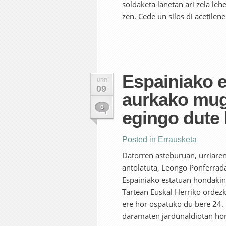
soldaketa lanetan ari zela leh
zen. Cede un silos di acetilene
Espainiako 
URR
09
aurkako mug
0
egingo dute 
Posted in
Errausketa
Datorren asteburuan, urriaren
antolatuta, Leongo Ponferrada
Espainiako estatuan hondakin
Tartean Euskal Herriko ordezk
ere hor ospatuko du bere 24. 
daramaten jardunaldiotan ho