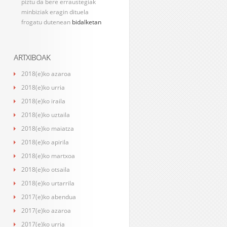
piztu da bere erraustegiak
minbiziak eragin dituela
frogatu dutenean
bidalketan
ARTXIBOAK
2018(e)ko azaroa
2018(e)ko urria
2018(e)ko iraila
2018(e)ko uztaila
2018(e)ko maiatza
2018(e)ko apirila
2018(e)ko martxoa
2018(e)ko otsaila
2018(e)ko urtarrila
2017(e)ko abendua
2017(e)ko azaroa
2017(e)ko urria