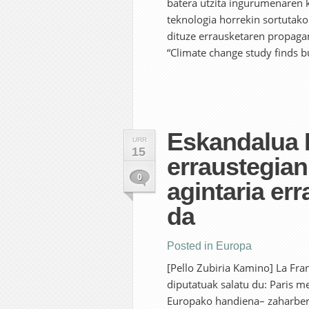
batera utzita ingurumenaren k
teknologia horrekin sortutak
dituze errausketaren propagan
“Climate change study finds b
Eskandalua P
URR
15
erraustegia
0
agintaria er
da
Posted in
Europa
[Pello Zubiria Kamino] La F
diputatuak salatu du: Paris m
Europako handiena– zaharber