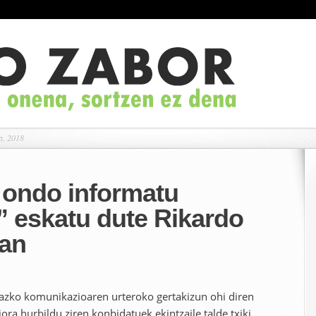
a, 2018
 ondo informatu
” eskatu dute Rikardo
tan
razko komunikazioaren urteroko gertakizun ohi diren
iora hurbildu ziren konbidatuek ekintzaile talde txiki