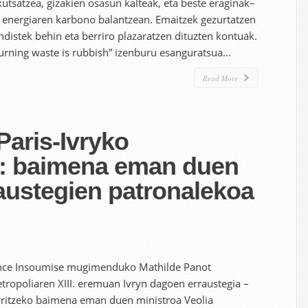
utsatzea, gizakien osasun kalteak, eta beste eraginak–
o energiaren karbono balantzean. Emaitzek gezurtatzen
distek behin eta berriro plazaratzen dituzten kontuak.
urning waste is rubbish” izenburu esanguratsua...
Read More
aris-Ivryko
n: baimena eman duen
raustegien patronalekoa
rance Insoumise mugimenduko Mathilde Panot
etropoliaren XIII. eremuan Ivryn dagoen erraustegia –
ritzeko baimena eman duen ministroa Veolia