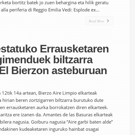
erketa bortitz batek jo zuen behargina eta hilik geratu
 alla periferia di Reggio Emilia Vedi: Esplode ex...
Read More
estatuko Errausketaren
imenduek biltzarra
El Bierzon asteburuan
 12tik 14a artean, Bierzo Aire Limpio elkarteak
 hirian beren zortzigarren biltzarra burutuko dute
en errausketaren aurka borrokatzen diren elkarteek.
aritza ere izanen da. Amantes de las Basuras elkarteak
bilera nagusia. Goiburu nagusia “Aire garbi baten alde”
ndakinen kudeaketaren inguruko hainbat osagai