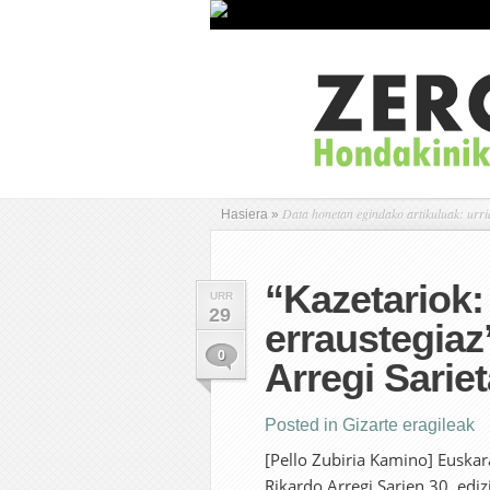
Data honetan egindako artikuluak: urri
Hasiera
»
“Kazetariok:
URR
29
erraustegiaz
0
Arregi Sarie
Posted in
Gizarte eragileak
[Pello Zubiria Kamino] Euska
Rikardo Arregi Sarien 30. ediz