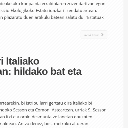
deaketako konpainia erraldoiaren zuzendaritzan egon
zio Ekologikoko Estatu idazkari izendatu artean.
n plazaratu duen artikulu batean salatu du: “Estatuak
Read More
i Italiako
n: hildako bat eta
tearekin, bi istripu larri gertatu dira Italiako bi
ondoko Sesson eta Comon. Asteartean, urriak 9, Sesson
2an itxi eta orain desmuntatze lanetan daukaten
trialdean. Antza denez, bost metroko altueran