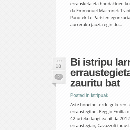
errausketa eta hondakinen ku
da Emmanuel Macronek Trantsi
Panotek Le Parisien egunkaria
aurrerako jauzia egin du...
Bi istripu larr
URR
10
erraustegieta
0
zauritu bat
Posted in
Istripuak
Aste honetan, ordu gutxiren tar
erraustegitan, Reggio Emilia 
42 urteko langilea hil da 201
erraustegian, Cavazzoli indus