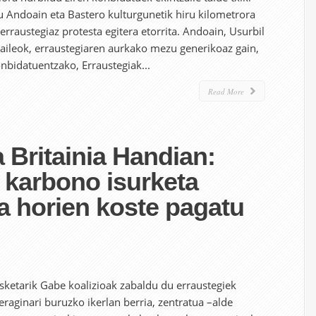
tu Andoain eta Bastero kulturgunetik hiru kilometrora
 erraustegiaz protesta egitera etorrita. Andoain, Usurbil
tzaileok, erraustegiaren aurkako mezu generikoaz gain,
nbidatuentzako, Erraustegiak...
Read More
a Britainia Handian:
 karbono isurketa
ta horien koste pagatu
sketarik Gabe koalizioak zabaldu du erraustegiek
raginari buruzko ikerlan berria, zentratua –alde