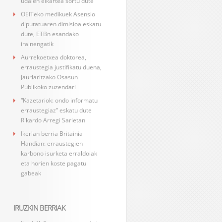
udalen elkartea sortu dute
OEITeko medikuek Asensio
diputatuaren dimisioa eskatu
dute, ETBn esandako
irainengatik
Aurrekoetxea doktorea,
erraustegia justifikatu duena,
Jaurlaritzako Osasun
Publikoko zuzendari
“Kazetariok: ondo informatu
erraustegiaz” eskatu dute
Rikardo Arregi Sarietan
Ikerlan berria Britainia
Handian: erraustegien
karbono isurketa erraldoiak
eta horien koste pagatu
gabeak
IRUZKIN BERRIAK