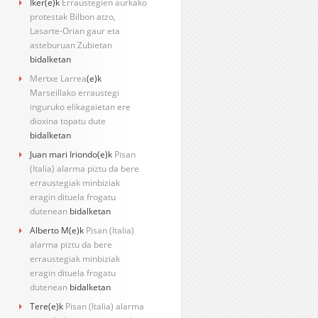
Iker
(e)k
Erraustegien aurkako
protestak Bilbon atzo,
Lasarte-Orian gaur eta
asteburuan Zubietan
bidalketan
Mertxe Larrea
(e)k
Marseillako erraustegi
inguruko elikagaietan ere
dioxina topatu dute
bidalketan
Juan mari Iriondo
(e)k
Pisan
(Italia) alarma piztu da bere
erraustegiak minbiziak
eragin dituela frogatu
dutenean
bidalketan
Alberto M
(e)k
Pisan (Italia)
alarma piztu da bere
erraustegiak minbiziak
eragin dituela frogatu
dutenean
bidalketan
Tere
(e)k
Pisan (Italia) alarma