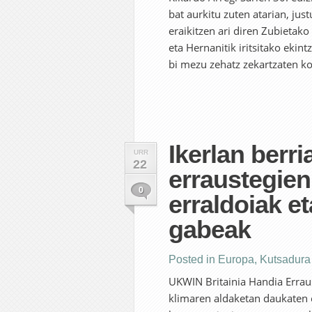
bat aurkitu zuten atarian, jus
eraikitzen ari diren Zubietako
eta Hernanitik iritsitako ekin
bi mezu zehatz zekartzaten ko
Ikerlan berri
URR
22
erraustegien
0
erraldoiak e
gabeak
Posted in
Europa
,
Kutsadura
UKWIN Britainia Handia Errau
klimaren aldaketan daukaten e