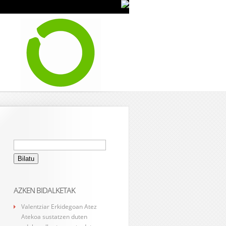
Bilatu:
AZKEN BIDALKETAK
Valentziar Erkidegoan Atez
Atekoa sustatzen duten