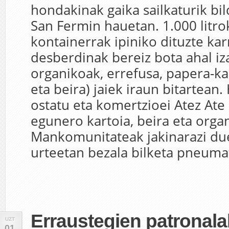
hondakinak gaika sailkaturik bi
San Fermin hauetan. 1.000 litr
kontainerrak ipiniko dituzte kar
desberdinak bereiz bota ahal iz
organikoak, errefusa, papera-kar
eta beira) jaiek iraun bitartean.
ostatu eta komertzioei Atez Ate 
egunero kartoia, beira eta orga
Mankomunitateak jakinarazi du
urteetan bezala bilketa pneumat
Erraustegien patronala
UZT
01