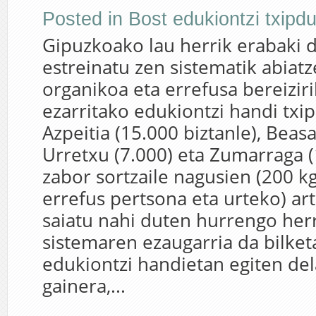
Posted in
Bost edukiontzi txipd
Gipuzkoako lau herrik erabaki 
estreinatu zen sistematik abiatz
organikoa eta errefusa bereiziri
ezarritako edukiontzi handi txi
Azpeitia (15.000 biztanle), Beasa
Urretxu (7.000) eta Zumarraga (
zabor sortzaile nagusien (200 kg
errefus pertsona eta urteko) ar
saiatu nahi duten hurrengo herr
sistemaren ezaugarria da bilket
edukiontzi handietan egiten del
gainera,...