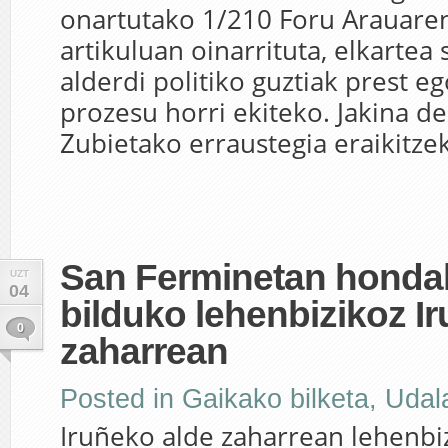
onartutako 1/210 Foru Arauaren
artikuluan oinarrituta, elkartea
alderdi politiko guztiak prest e
prozesu horri ekiteko. Jakina d
Zubietako erraustegia eraikitzek
San Ferminetan honda
UZT
04
bilduko lehenbizikoz I
0
zaharrean
Posted in
Gaikako bilketa
,
Udal
Iruñeko alde zaharrean lehenbiz