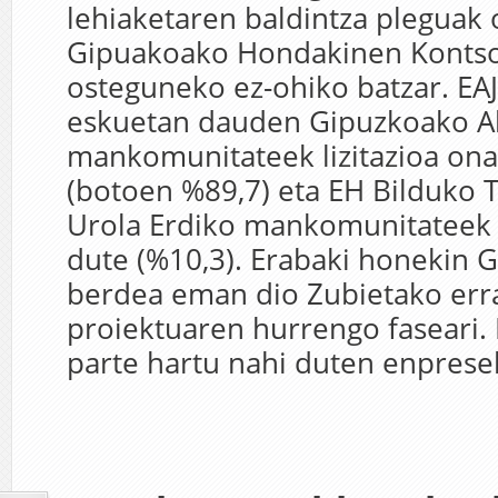
lehiaketaren baldintza pleguak 
Gipuakoako Hondakinen Kontso
osteguneko ez-ohiko batzar. EA
eskuetan dauden Gipuzkoako A
mankomunitateek lizitazioa ona
(botoen %89,7) eta EH Bilduko 
Urola Erdiko mankomunitateek
dute (%10,3). Erabaki honekin 
berdea eman dio Zubietako err
proiektuaren hurrengo faseari.
parte hartu nahi duten enpresek