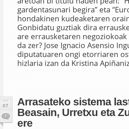
aretoan bi titulu hauen pean: 
gardentasunari begira” eta “Eu
hondakinen kudeaketaren orain
Gonbidatu guztiak dira errausk
are errausketaren negoziokoak 
da zer? Jose Ignacio Asensio I
diputatuaren ongi etorriaren os
hizlaria izan da Kristina Apiñani
Arrasateko sistema last
UZT
07
Beasain, Urretxu eta 
1
ere