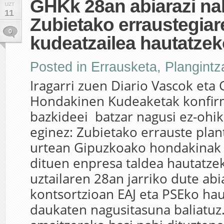
GHKk 28an abiarazi na
UZT
11
Zubietako erraustegiar
0
kudeatzailea hautatzek
Posted in
Errausketa
,
Plangintz
Iragarri zuen Diario Vascok et
Hondakinen Kudeaketak konfir
bazkideei batzar nagusi ez-ohi
eginez: Zubietako errauste plant
urtean Gipuzkoako hondakinak
dituen enpresa taldea hautatze
uztailaren 28an jarriko dute abi
kontsortzioan EAJ eta PSEko hau
daukaten nagusitasuna baliatuz