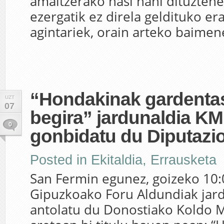
amaitzerako hasi nahi dituztene
ezergatik ez direla geldituko er
agintariek, orain arteko baimene
“Hondakinak gardenta
UZT
07
begira” jardunaldia KM
0
gonbidatu du Diputazi
Posted in
Ekitaldia
,
Errausketa
San Fermin egunez, goizeko 10:0
Gipuzkoako Foru Aldundiak jard
antolatu du Donostiako Koldo M