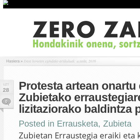
Data honetan egindako artikuluak: uztaila, 2016
Hasiera
»
Protesta artean onartu 
UZT
28
Zubietako erraustegiar
0
lizitaziorako baldintza
Posted in
Errausketa
,
Zubieta
Zubietan Erraustegia eraiki eta