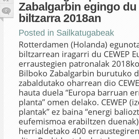
Zabalgarbin egingo du
0
biltzarra 2018an
Posted in
Sailkatugabeak
Rotterdamen (Holanda) egunot
biltzarrean iragarri du CEWEP 
erraustegien patronalak 2018k
Bilboko Zabalgarbin burutuko d
zabaldutako oharrean dio CEWE
hauta duela “Europa barruan er
planta” omen delako. CEWEP (iz
plantak” ez baina “energi balioz
eufemismoa erabiltzen duenak)
herrialdetako 400 erraustegiren