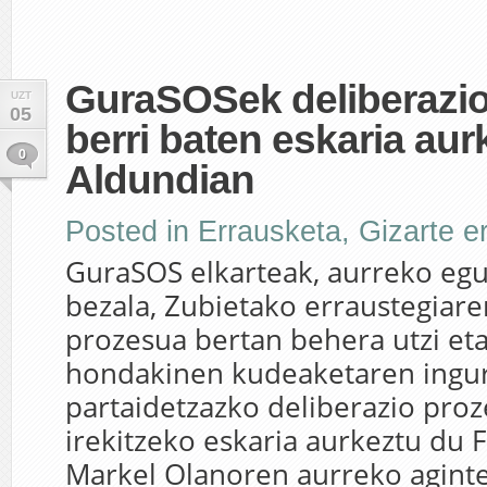
GuraSOSek deliberazi
UZT
05
berri baten eskaria aur
0
Aldundian
Posted in
Errausketa
,
Gizarte e
GuraSOS elkarteak, aurreko eg
bezala, Zubietako erraustegiaren
prozesua bertan behera utzi et
hondakinen kudeaketaren ingu
partaidetzazko deliberazio proz
irekitzeko eskaria aurkeztu du 
Markel Olanoren aurreko aginte