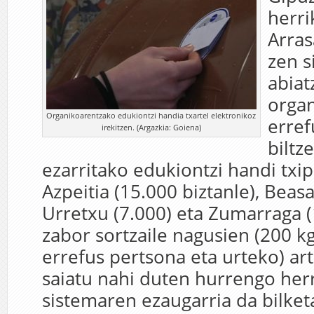
herri
Arras
zen s
abiat
organ
Organikoarentzako edukiontzi handia txartel elektronikoz
erref
irekitzen. (Argazkia: Goiena)
biltz
ezarritako edukiontzi handi txi
Azpeitia (15.000 biztanle), Beasa
Urretxu (7.000) eta Zumarraga (
zabor sortzaile nagusien (200 kg
errefus pertsona eta urteko) ar
saiatu nahi duten hurrengo herr
sistemaren ezaugarria da bilket