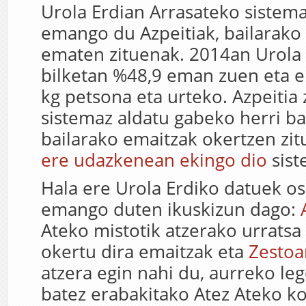
Urola Erdian Arrasateko sistem
emango du Azpeitiak, bailarako
ematen zituenak. 2014an Urola 
bilketan %48,9 eman zuen eta e
kg petsona eta urteko. Azpeitia
sistemaz aldatu gabeko herri ba
bailarako emaitzak okertzen zi
ere udazkenean ekingo dio
sist
Hala ere Urola Erdiko datuek o
emango duten ikuskizun dago:
Ateko mistotik atzerako urrats
okertu dira emaitzak eta
Zestoa
atzera egin nahi du, aurreko le
batez erabakitako Atez Ateko k