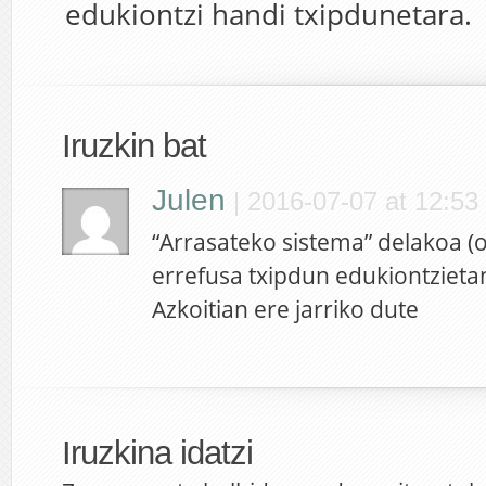
edukiontzi handi txipdunetara.
Iruzkin bat
Julen
|
2016-07-07 at 12:53
“Arrasateko sistema” delakoa (
errefusa txipdun edukiontzieta
Azkoitian ere jarriko dute
Iruzkina idatzi