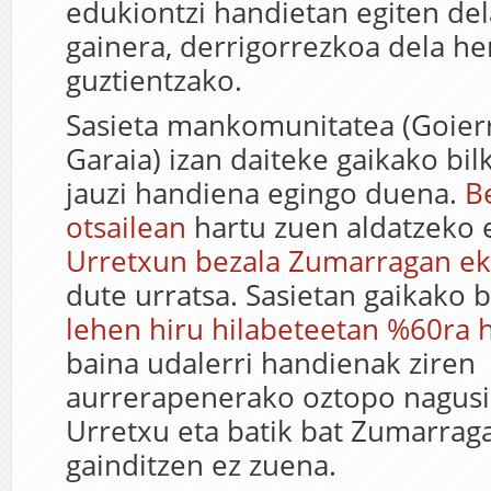
edukiontzi handietan egiten del
gainera, derrigorrezkoa dela her
guztientzako.
Sasieta mankomunitatea (Goierr
Garaia) izan daiteke gaikako bi
jauzi handiena egingo duena.
B
otsailean
hartu zuen aldatzeko 
Urretxun bezala Zumarragan e
dute urratsa. Sasietan gaikako 
lehen hiru hilabeteetan %60ra 
baina udalerri handienak ziren
aurrerapenerako oztopo nagusi,
Urretxu eta batik bat Zumarrag
gainditzen ez zuena.