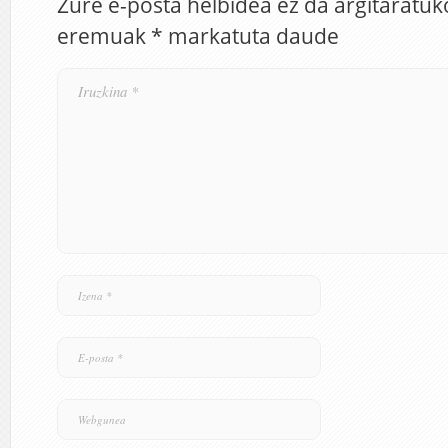
Zure e-posta helbidea ez da argitaratuk
eremuak
*
markatuta daude