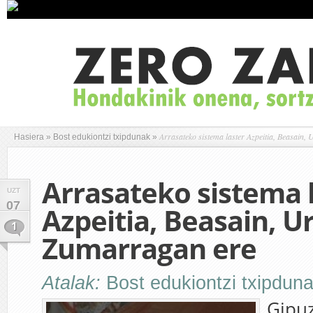
Arrasateko sistema laster Azpeitia, Beasain,
Hasiera
»
Bost edukiontzi txipdunak
»
Arrasateko sistema 
UZT
07
Azpeitia, Beasain, U
1
Zumarragan ere
Atalak:
Bost edukiontzi txipdun
Gipu