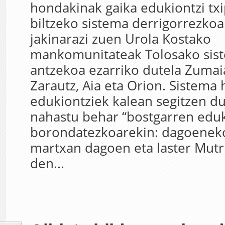
hondakinak gaika edukiontzi tx
biltzeko sistema derrigorrezkoa
jakinarazi zuen Urola Kostako
mankomunitateak Tolosako sis
antzekoa ezarriko dutela Zumaia
Zarautz, Aia eta Orion. Sistema
edukiontziek kalean segitzen du
nahastu behar “bostgarren eduk
borondatezkoarekin: dagoenek
martxan dagoen eta laster Mutr
den...