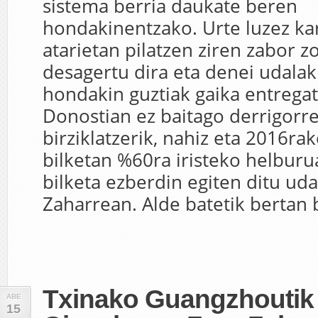
sistema berria daukate beren
hondakinentzako. Urte luzez kar
atarietan pilatzen ziren zabor z
desagertu dira eta denei udalak
hondakin guztiak gaika entrega
Donostian ez baitago derrigorr
birziklatzerik, nahiz eta 2016ra
bilketan %60ra iristeko helburu
bilketa ezberdin egiten ditu uda
Zaharrean. Alde batetik bertan bi
Txinako Guangzhoutik
ABE
15