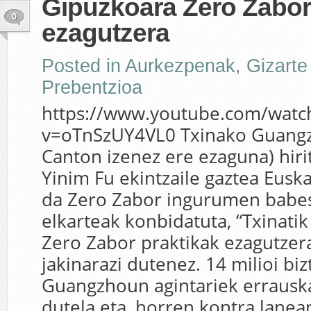
Gipuzkoara Zero Zabor
0
ezagutzera
Posted in
Aurkezpenak
,
Gizarte
Prebentzioa
https://www.youtube.com/watc
v=oTnSzUY4VL0 Txinako Guang
Canton izenez ere ezaguna) hiriti
Yinim Fu ekintzaile gaztea Euska
da Zero Zabor ingurumen babe
elkarteak konbidatuta, “Txinati
Zero Zabor praktikak ezagutzer
jakinarazi dutenez. 14 milioi bi
Guangzhoun agintariek errauska
dutela eta, horren kontra lanea