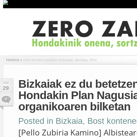
Data honetan egindako artikuluak: abendua, 2014
Hasiera
»
Bizkaiak ez du betetze
ABE
29
Hondakin Plan Nagusi
0
organikoaren bilketan
Posted in
Bizkaia
,
Bost kontene
[Pello Zubiria Kamino] Albistea