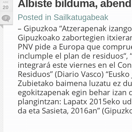
Albiste bilduma, aben
ABE
20
Posted in
Sailkatugabeak
0
– Gipuzkoa “Atzerapenak izango
Gipuzkoako zabortegien itxieran”
PNV pide a Europa que compru
inclumple el plan de residuos“, 
integrará este viernes en el Co
Residuos” (Diario Vasco) “Eusko 
Zubietako baimena luzatu ez du
egokitzapenak egin behar izan 
plangintzan: Lapatx 2015eko ud
da eta Sasieta, 2016an” (Gipuzk