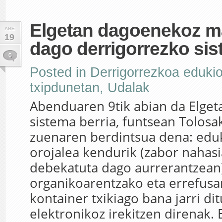
Elgetan dagoenekoz m
ABE
19
dago derrigorrezko sis
0
Posted in
Derrigorrezkoa edukio
txipdunetan
,
Udalak
Abenduaren 9tik abian da Elge
sistema berria, funtsean Tolosa
zuenaren berdintsua dena: edu
orojalea kendurik (zabor nahas
debekatuta dago aurrerantzean
organikoarentzako eta errefusa
kontainer txikiago bana jarri dit
elektronikoz irekitzen direnak. 