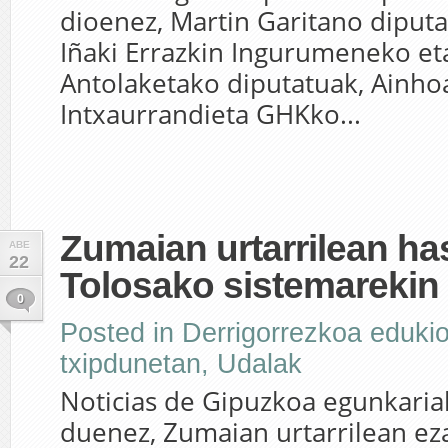
dioenez, Martin Garitano diputa
Iñaki Errazkin Ingurumeneko et
Antolaketako diputatuak, Ainho
Intxaurrandieta GHKko...
Zumaian urtarrilean ha
ABE
22
Tolosako sistemarekin
0
Posted in
Derrigorrezkoa edukio
txipdunetan
,
Udalak
Noticias de Gipuzkoa egunkaria
duenez, Zumaian urtarrilean ez