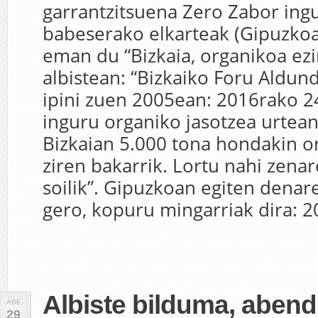
garrantzitsuena Zero Zabor in
babeserako elkarteak (Gipuzkoa
eman du “Bizkaia, organikoa ezi
albistean: “Bizkaiko Foru Aldun
ipini zuen 2005ean: 2016rako 2
inguru organiko jasotzea urtean.
Bizkaian 5.000 tona hondakin o
ziren bakarrik. Lortu nahi zena
soilik”. Gipuzkoan egiten denar
gero, kopuru mingarriak dira: 2
Albiste bilduma, aben
ABE
29