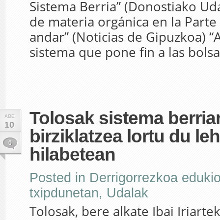
Sistema Berria” (Donostiako Uda
de materia orgánica en la Parte 
andar” (Noticias de Gipuzkoa) “
sistema que pone fin a las bolsas
Tolosak sistema berria
ABE
10
birziklatzea lortu du le
0
hilabetean
Posted in
Derrigorrezkoa edukio
txipdunetan
,
Udalak
Tolosak, bere alkate Ibai Iriartek