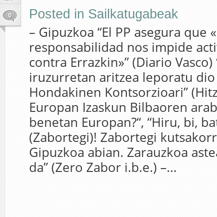
Posted in
Sailkatugabeak
0
– Gipuzkoa “El PP asegura que «
responsabilidad nos impide act
contra Errazkin»” (Diario Vasco)
iruzurretan aritzea leporatu di
Hondakinen Kontsorzioari” (Hitz
Europan Izaskun Bilbaoren arab
benetan Europan?“, “Hiru, bi, b
(Zabortegi)! Zabortegi kutsakor
Gipuzkoa abian. Zarauzkoa astea
da” (Zero Zabor i.b.e.) –...