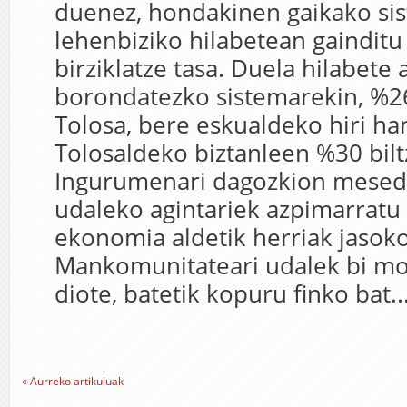
duenez, hondakinen gaikako sis
lehenbiziko hilabetean gaindit
birziklatze tasa. Duela hilabete a
borondatezko sistemarekin, %2
Tolosa, bere eskualdeko hiri ha
Tolosaldeko biztanleen %30 bilt
Ingurumenari dagozkion mesede
udaleko agintariek azpimarratu 
ekonomia aldetik herriak jasok
Mankomunitateari udalek bi m
diote, batetik kopuru finko bat..
« Aurreko artikuluak