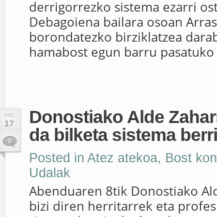
derrigorrezko sistema ezarri os
Debagoiena bailara osoan Arras
borondatezko birziklatzea darab
hamabost egun barru pasatuko 
Donostiako Alde Zahar
ABE
17
da bilketa sistema berr
0
Posted in
Atez atekoa
,
Bost kon
Udalak
Abenduaren 8tik Donostiako Al
bizi diren herritarrek eta profes