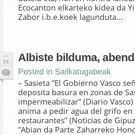
Ecocanton elkarteko kidea da Y
Zabor i.b.e.koek lagunduta...
Albiste bilduma, aben
ABE
13
Posted in
Sailkatugabeak
0
– Sasieta “El Gobierno Vasco se
deposita basura en zonas de Sas
impermeabilizar” (Diario Vasco)
anima a pedir agua del grifo en 
restaurantes” (Noticias de Gipu
“Abian da Parte Zaharreko Hond