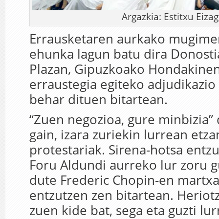
Argazkia: Estitxu Eizag
Errausketaren aurkako mugimen
ehunka lagun batu dira Donost
Plazan, Gipuzkoako Hondakinen
erraustegia egiteko adjudikazio
behar dituen bitartean.
“Zuen negozioa, gure minbizia”
gain, izara zuriekin lurrean etza
protestariak. Sirena-hotsa entzu
Foru Aldundi aurreko lur zoru 
dute Frederic Chopin-en martx
entzutzen zen bitartean. Heriot
zuen kide bat, sega eta guzti lu