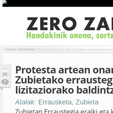
Protesta artean onartu dituzte Zubietako erraustegiaren lizita
Hasiera
»
Errausketa
»
Protesta artean onar
UZT
28
Zubietako errausteg
0
lizitaziorako baldin
Atalak:
Errausketa
,
Zubieta
Zubietan Erraustegia eraiki eta