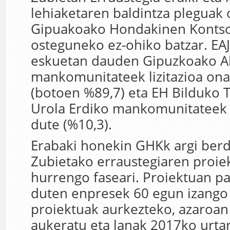
lehiaketaren baldintza pleguak 
Gipuakoako Hondakinen Kontso
osteguneko ez-ohiko batzar. EA
eskuetan dauden Gipuzkoako A
mankomunitateek lizitazioa ona
(botoen %89,7) eta EH Bilduko 
Urola Erdiko mankomunitateek
dute (%10,3).
Erabaki honekin GHKk argi ber
Zubietako erraustegiaren proie
hurrengo faseari. Proiektuan pa
duten enpresek 60 egun izango 
proiektuak aurkezteko, azaroan
aukeratu eta lanak 2017ko urtar