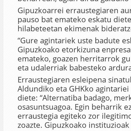
Gipuzkoarrei erraustegiaren au
pauso bat emateko eskatu diete
hilabeteetan ekimenak bideratz
“Gure agintariek uste badute e
Gipuzkoako etorkizuna enpresa 
emateko, goazen herritarrok gu
eta udalerriak babesteko ardura
Erraustegiaren esleipena sinat
Aldundiko eta GHKko agintariei
diete: “Alternatiba badago, mer
osasuntsuagoa. Egin beharrik e
erraustegia egiteko zor ilegitim
zoazte. Gipuzkoako instituzioak 