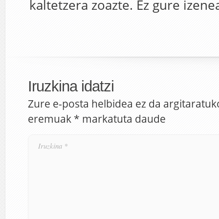
kaltetzera zoazte. Ez gure izene
Iruzkina idatzi
Zure e-posta helbidea ez da argitaratuk
eremuak
*
markatuta daude