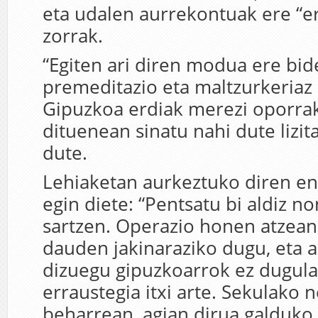
eta udalen aurrekontuak ere “er
zorrak.
“Egiten ari diren modua ere bid
premeditazio eta maltzurkeriaz a
Gipuzkoa erdiak merezi oporra
dituenean sinatu nahi dute lizita
dute.
Lehiaketan aurkeztuko diren en
egin diete: “Pentsatu bi aldiz no
sartzen. Operazio honen atzean
dauden jakinaraziko dugu, eta a
dizuegu gipuzkoarrok ez dugula
erraustegia itxi arte. Sekulako 
beharrean, agian dirua galduko