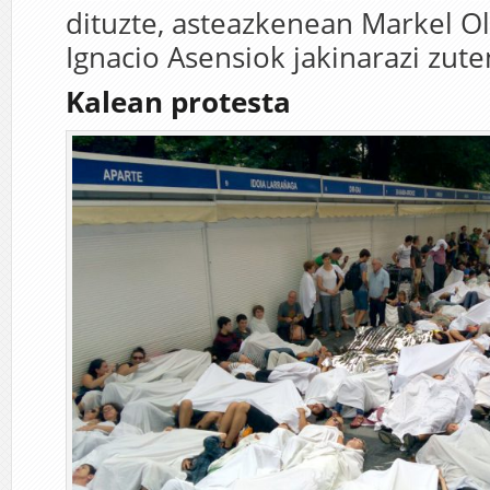
dituzte, asteazkenean Markel Ol
Ignacio Asensiok jakinarazi zute
Kalean protesta