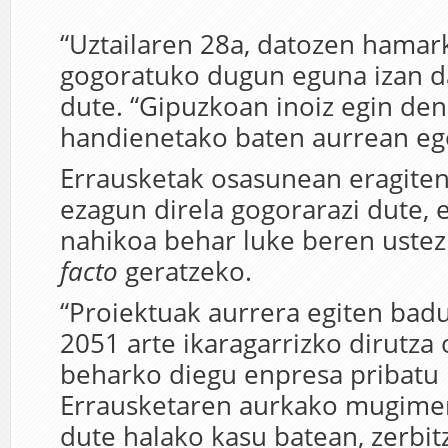
“Uztailaren 28a, datozen hama
gogoratuko dugun eguna izan da
dute. “Gipuzkoan inoiz egin den
handienetako baten aurrean ego
Errausketak osasunean eragiten
ezagun direla gogorarazi dute, 
nahikoa behar luke beren uste
facto
geratzeko.
“Proiektuak aurrera egiten badu
2051 arte ikaragarrizko dirutza
beharko diegu enpresa pribatu 
Errausketaren aurkako mugime
dute halako kasu batean, zerbit