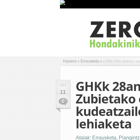
GHKk 28an abiarazi nahi 
Hasiera
»
Errausketa
»
GHKk 28an 
UZT
11
Zubietako 
0
kudeatzail
lehiaketa
Atalak:
Errausketa
,
Plangint