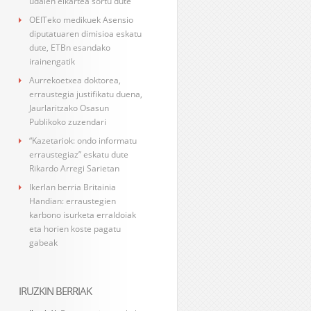
udalen elkartea sortu dute
OEITeko medikuek Asensio
diputatuaren dimisioa eskatu
dute, ETBn esandako
irainengatik
Aurrekoetxea doktorea,
erraustegia justifikatu duena,
Jaurlaritzako Osasun
Publikoko zuzendari
“Kazetariok: ondo informatu
erraustegiaz” eskatu dute
Rikardo Arregi Sarietan
Ikerlan berria Britainia
Handian: erraustegien
karbono isurketa erraldoiak
eta horien koste pagatu
gabeak
IRUZKIN BERRIAK