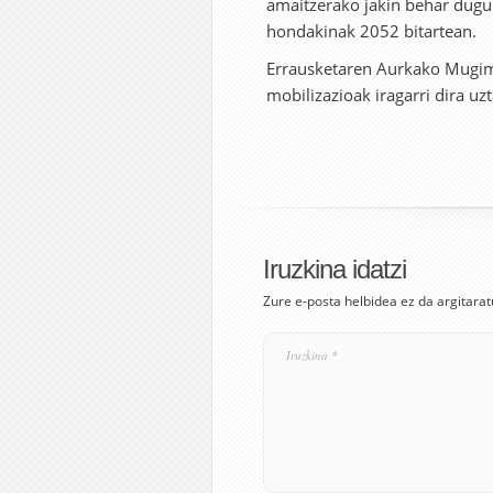
amaitzerako jakin behar dugu
hondakinak 2052 bitartean.
Errausketaren Aurkako Mugime
mobilizazioak iragarri dira uz
Iruzkina idatzi
Zure e-posta helbidea ez da argitarat