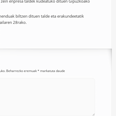
 zein enpresa taldek kudeatuko dituen Gipuzkoako
nduak biltzen dituen talde eta erakundeetatik
tailaren 28rako.
uko.
Beharrezko eremuak
*
markatuta daude