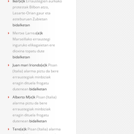
Iker
(e)k
Erraustegien aurkako
protestak Bilbon atzo,
Lasarte-Orian gaur eta
asteburuan Zubietan
bidalketan
Mertxe Larrea
(e)k
Marseillako erraustegi
inguruko elikagaietan ere
dioxina topatu dute
bidalketan
Juan mari Iriondo
(e)k
Pisan
(Italia) alarma piztu da bere
erraustegiak minbiziak
eragin dituela frogatu
dutenean
bidalketan
Alberto M
(e)k
Pisan (Italia)
alarma piztu da bere
erraustegiak minbiziak
eragin dituela frogatu
dutenean
bidalketan
Tere
(e)k
Pisan (Italia) alarma