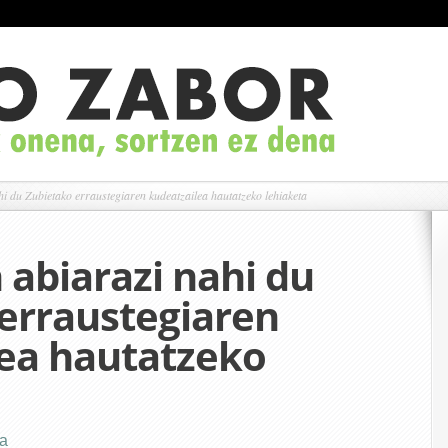
du Zubietako erraustegiaren kudeatzailea hautatzeko lehiaketa
abiarazi nahi du
erraustegiaren
ea hautatzeko
za