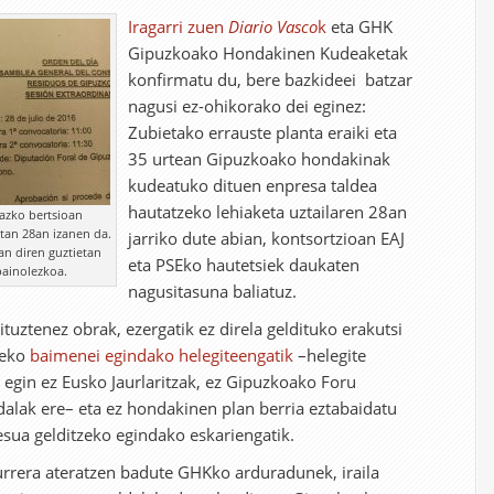
Iragarri zuen
Diario Vasco
k
eta GHK
Gipuzkoako Hondakinen Kudeaketak
konfirmatu du, bere bazkideei batzar
nagusi ez-ohikorako dei eginez:
Zubietako errauste planta eraiki eta
35 urtean Gipuzkoako hondakinak
kudeatuko dituen enpresa taldea
hautatzeko lehiaketa uztailaren 28an
azko bertsioan
etan 28an izanen da.
jarriko dute abian, kontsortzioan EAJ
an diren guztietan
eta PSEko hautetsiek daukaten
painolezkoa.
nagusitasuna baliatuz.
tuztenez obrak, ezergatik ez direla geldituko erakutsi
teko
baimenei egindako helegiteengatik
–helegite
e egin ez Eusko Jaurlaritzak, ez Gipuzkoako Foru
alak ere– eta ez hondakinen plan berria eztabaidatu
esua gelditzeko egindako eskariengatik.
rrera ateratzen badute GHKko arduradunek, iraila