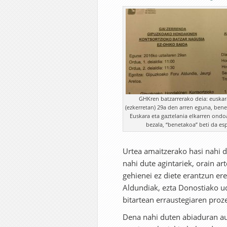
GHKren batzarrerako deia: euskar
(ezkerretan) 29a den arren eguna, ben
Euskara eta gaztelania elkarren ondo
bezala, “benetakoa” beti da es
Urtea amaitzerako hasi nahi di
nahi dute agintariek, orain ar
gehienei ez diete erantzun er
Aldundiak, ezta Donostiako ud
bitartean erraustegiaren proz
Dena nahi duten abiaduran au