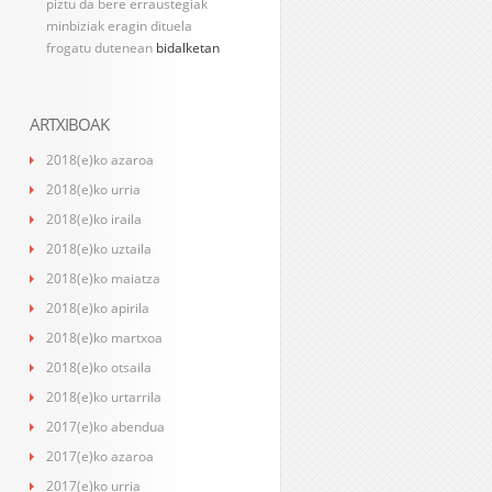
piztu da bere erraustegiak
minbiziak eragin dituela
frogatu dutenean
bidalketan
ARTXIBOAK
2018(e)ko azaroa
2018(e)ko urria
2018(e)ko iraila
2018(e)ko uztaila
2018(e)ko maiatza
2018(e)ko apirila
2018(e)ko martxoa
2018(e)ko otsaila
2018(e)ko urtarrila
2017(e)ko abendua
2017(e)ko azaroa
2017(e)ko urria