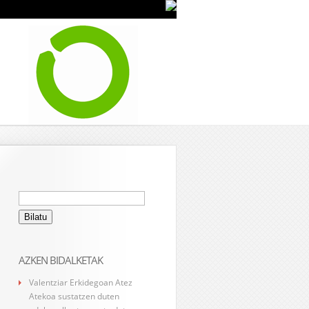
Bilatu:
AZKEN BIDALKETAK
Valentziar Erkidegoan Atez
Atekoa sustatzen duten