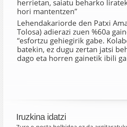
herrietan, saiatu beharko lirate
hori mantentzen”
Lehendakariorde den Patxi Aman
Tolosa) adierazi zuen %60a gain
“esfortzu gehiegirik gabe. Kolab
batekin, ez dugu zertan jatsi b
dago eta horren gainetik ibili ga
Iruzkina idatzi