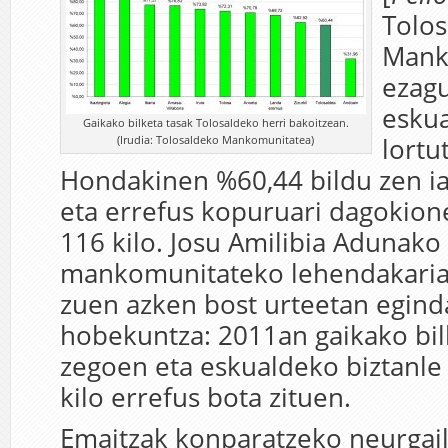
Tolo
Mank
ezagu
esku
Gaikako bilketa tasak Tolosaldeko herri bakoitzean.
(Irudia: Tolosaldeko Mankomunitatea)
lortu
Hondakinen %60,44 bildu zen ia
eta errefus kopuruari dagokion
116 kilo. Josu Amilibia Adunako 
mankomunitateko lehendakaria
zuen azken bost urteetan egin
hobekuntza: 2011an gaikako bi
zegoen eta eskualdeko biztanle
kilo errefus bota zituen.
Emaitzak konparatzeko neurgai