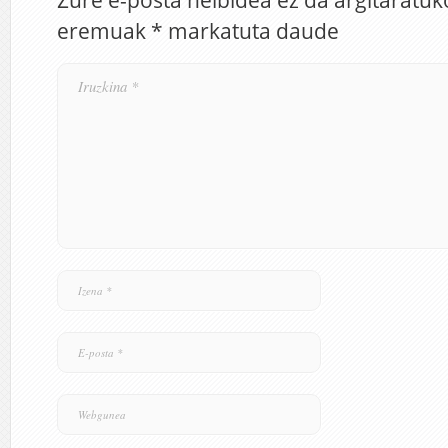
Zure e-posta helbidea ez da argitaratuk
eremuak
*
markatuta daude