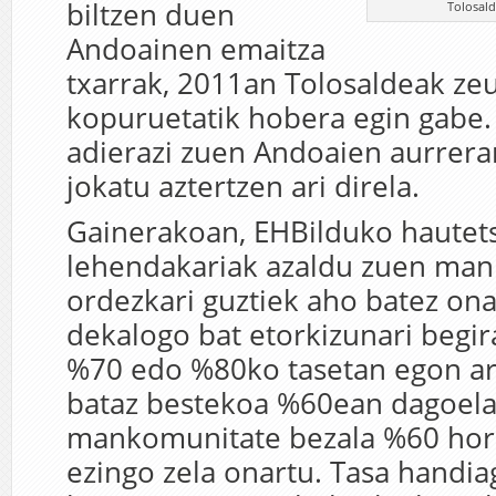
biltzen duen
Tolosal
Andoainen emaitza
txarrak, 2011an Tolosaldeak ze
kopuruetatik hobera egin gabe.
adierazi zuen Andoaien aurrera
jokatu aztertzen ari direla.
Gainerakoan, EHBilduko hautet
lehendakariak azaldu zuen ma
ordezkari guztiek aho batez ona
dekalogo bat etorkizunari begir
%70 edo %80ko tasetan egon arr
bataz bestekoa %60ean dagoela
mankomunitate bezala %60 horre
ezingo zela onartu. Tasa handi