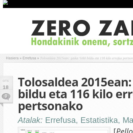
Tolosaldea 2015ean: gaika %60 bildu eta 116 kilo errefus pertso
Hasiera
»
Errefusa
»
Tolosaldea 2015ean:
OTS
18
bildu eta 116 kilo er
0
pertsonako
Atalak:
Errefusa
,
Estatistika
,
Ma
[
Pell