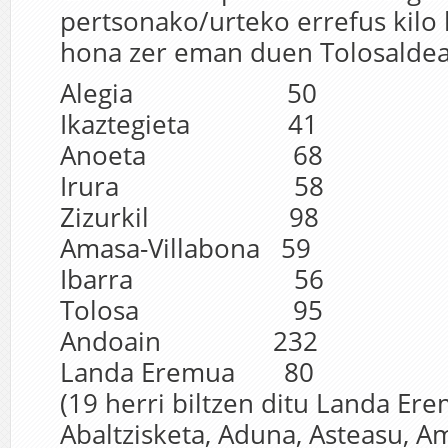
pertsonako/urteko errefus kilo 
hona zer eman duen Tolosaldea
Alegia 50
Ikaztegieta 41
Anoeta 68
Irura 58
Zizurkil 98
Amasa-Villabona 59
Ibarra 56
Tolosa 95
Andoain 232
Landa Eremua 80
(19 herri biltzen ditu Landa Ere
Abaltzisketa, Aduna, Asteasu, Am