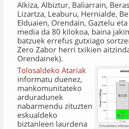
Alkiza, Albiztur, Baliarrain, Bera
Lizartza, Leaburu, Hernialde, Be
Elduaien, Orendain, Gaztelu eta
media da 80 kilokoa, baina jaki
batzuek errefus gutxiago sortze
Zero Zabor herri txikien aitzind
Orendainek).
Tolosaldeko Atariak
informatu duenez,
mankomunitateko
arduradunek
nabarmendu zituzten
eskualdeko
biztanleen laurdena
Tolosaldeko bilketar