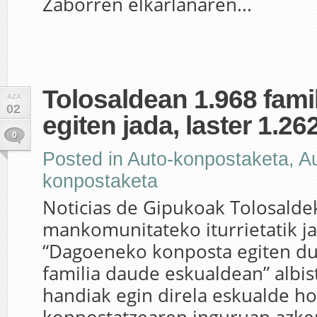
Zaborren elkarlanaren...
Tolosaldean 1.968 fami
AZA
02
egiten jada, laster 1.2
0
Posted in
Auto-konpostaketa
,
A
konpostaketa
Noticias de Gipukoak Tolosalde
mankomunitateko iturrietatik ja
“Dagoeneko konposta egiten du
familia daude eskualdean” albi
handiak egin direla eskualde h