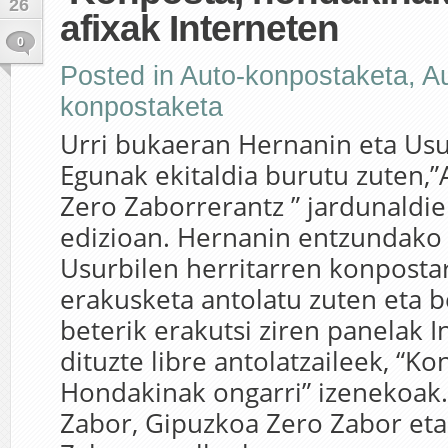
26
afixak Interneten
0
Posted in
Auto-konpostaketa
,
A
konpostaketa
Urri bukaeran Hernanin eta Us
Egunak ekitaldia burutu zuten,”
Zero Zaborrerantz ” jardunaldi
edizioan. Hernanin entzundako h
Usurbilen herritarren konposta
erakusketa antolatu zuten eta 
beterik erakutsi ziren panelak I
dituzte libre antolatzaileek, “Ko
Hondakinak ongarri” izenekoak
Zabor, Gipuzkoa Zero Zabor eta