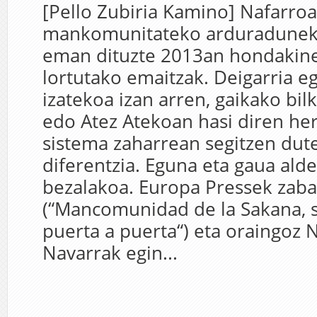
[Pello Zubiria Kamino] Nafarro
mankomunitateko arduradunek
eman dituzte 2013an hondakin
lortutako emaitzak. Deigarria e
izatekoa izan arren, gaikako bil
edo Atez Atekoan hasi diren her
sistema zaharrean segitzen dut
diferentzia. Eguna eta gaua ald
bezalakoa. Europa Pressek zaba
(“Mancomunidad de la Sakana, s
puerta a puerta“) eta oraingoz N
Navarrak egin...