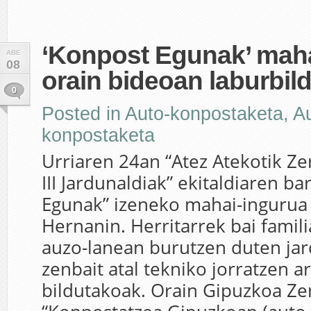
‘Konpost Egunak’ maha
ABE
08
orain bideoan laburbil
0
Posted in
Auto-konpostaketa
,
A
konpostaketa
Urriaren 24an “Atez Atekotik Z
III Jardunaldiak” ekitaldiaren b
Egunak” izeneko mahai-ingurua
Hernanin. Herritarrek bai famili
auzo-lanean burutzen duten ja
zenbait atal tekniko jorratzen a
bildutakoak. Orain Gipuzkoa Ze