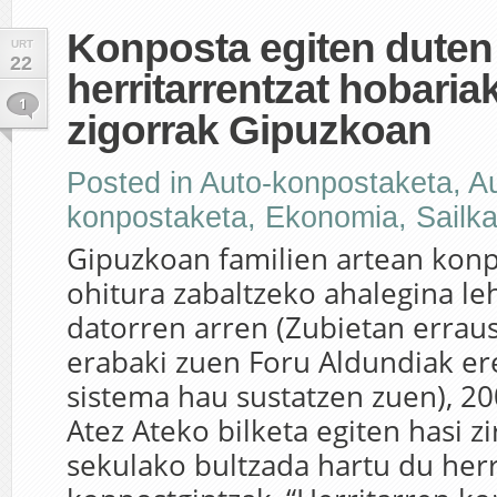
Konposta egiten duten
URT
22
herritarrentzat hobaria
1
zigorrak Gipuzkoan
Posted in
Auto-konpostaketa
,
A
konpostaketa
,
Ekonomia
,
Sailk
Gipuzkoan familien artean konp
ohitura zabaltzeko ahalegina le
datorren arren (Zubietan erraus
erabaki zuen Foru Aldundiak ere
sistema hau sustatzen zuen), 2
Atez Ateko bilketa egiten hasi zi
sekulako bultzada hartu du herr