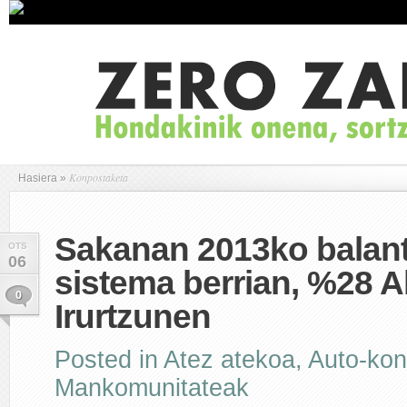
Konpostaketa
Hasiera
»
Sakanan 2013ko balan
OTS
06
sistema berrian, %28 A
0
Irurtzunen
Posted in
Atez atekoa
,
Auto-kon
Mankomunitateak