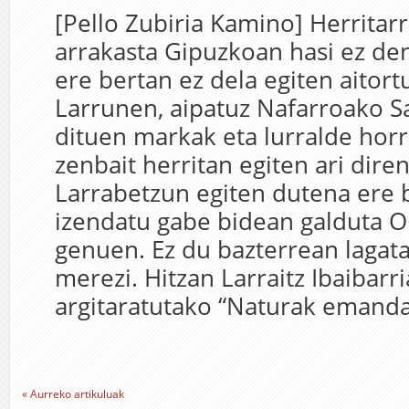
[Pello Zubiria Kamino] Herrita
arrakasta Gipuzkoan hasi ez de
ere bertan ez dela egiten aitor
Larrunen, aipatuz Nafarroako S
dituen markak eta lurralde hor
zenbait herritan egiten ari dire
Larrabetzun egiten dutena ere 
izendatu gabe bidean galduta O
genuen. Ez du bazterrean lagat
merezi. Hitzan Larraitz Ibaibarr
argitaratutako “Naturak emandak
« Aurreko artikuluak