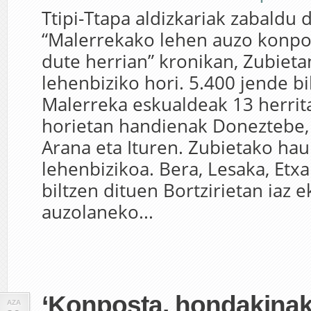
Ttipi-Ttapa aldizkariak zabaldu
“Malerrekako lehen auzo konpost
dute herrian” kronikan, Zubieta
lehenbiziko hori. 5.400 jende bi
Malerreka eskualdeak 13 herrit
horietan handienak Doneztebe, S
Arana eta Ituren. Zubietako ha
lehenbizikoa. Bera, Lesaka, Etxa
biltzen dituen Bortzirietan iaz e
auzolaneko...
‘Konposta, hondakinak 
AZA