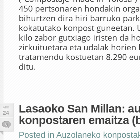
450 pertsonaren hondakin orga
bihurtzen dira hiri barruko par
kokatutako konpost guneetan. 
kilo zabor gutxiago iristen da ho
zirkuituetara eta udalak horien 
tratamendu kostuetan 8.290 eu
ditu.
Lasaoko San Millan: a
ABE
24
konpostaren emaitza (
0
Posted in
Auzolaneko konposta