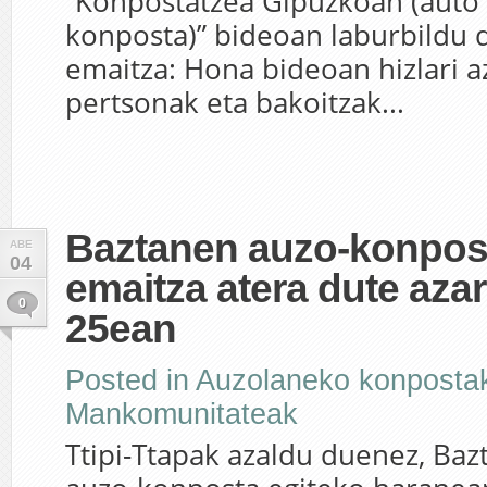
“Konpostatzea Gipuzkoan (auto 
konposta)” bideoan laburbildu
emaitza: Hona bideoan hizlari a
pertsonak eta bakoitzak...
Baztanen auzo-konpos
ABE
04
emaitza atera dute aza
0
25ean
Posted in
Auzolaneko konposta
Mankomunitateak
Ttipi-Ttapak azaldu duenez, Ba