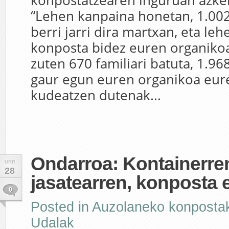
konpostatzearen inguruan azke
“Lehen kanpaina honetan, 1.00
berri jarri dira martxan, eta leh
konposta bidez euren organiko
zuten 670 familiari batuta, 1.968
gaur egun euren organikoa eur
kudeatzen dutenak...
Ondarroa: Kontainerre
URR
28
jasatearren, konposta 
0
Posted in
Auzolaneko konposta
Udalak