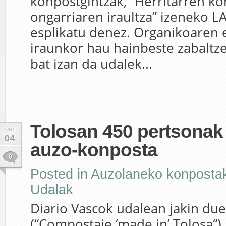
konpostgintzak, “Herritarren ko
ongarriaren iraultza” izeneko
esplikatu denez. Organikoaren 
iraunkor hau hainbeste zabaltz
bat izan da udalek...
Tolosan 450 pertsonak 
URT
04
auzo-konposta
0
Posted in
Auzolaneko konposta
Udalak
Diario Vascok udalean jakin du
(“Compostaje ‘made in’ Tolosa“)