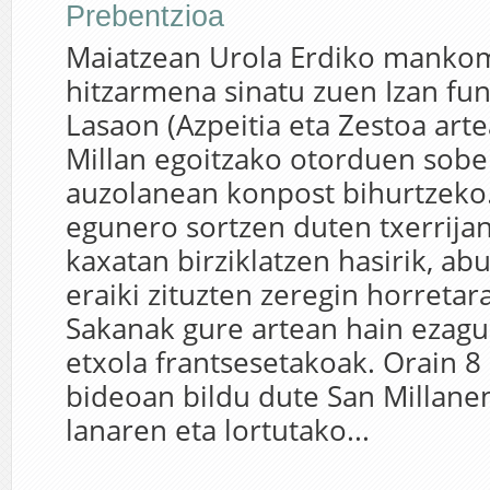
Prebentzioa
Maiatzean Urola Erdiko manko
hitzarmena sinatu zuen Izan fu
Lasaon (Azpeitia eta Zestoa art
Millan egoitzako otorduen sobe
auzolanean konpost bihurtzeko
egunero sortzen duten txerrija
kaxatan birziklatzen hasirik, ab
eraiki zituzten zeregin horreta
Sakanak gure artean hain ezagu
etxola frantsesetakoak. Orain 
bideoan bildu dute San Millane
lanaren eta lortutako...