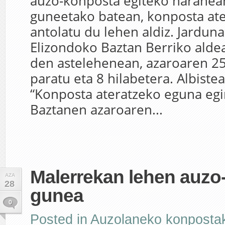
auzo-konposta egiteko haranea
guneetako batean, konposta at
antolatu du lehen aldiz. Jarduna
Elizondoko Baztan Berriko alde
den astelehenean, azaroaren 2
paratu eta 8 hilabetera. Albiste
“Konposta ateratzeko eguna egi
Baztanen azaroaren...
Malerrekan lehen auzo
AZA
28
gunea
0
Posted in
Auzolaneko konposta