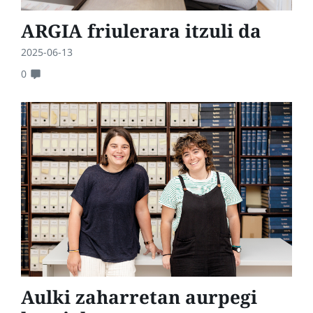
ARGIA friulerara itzuli da
2025-06-13
0
Aulki zaharretan aurpegi