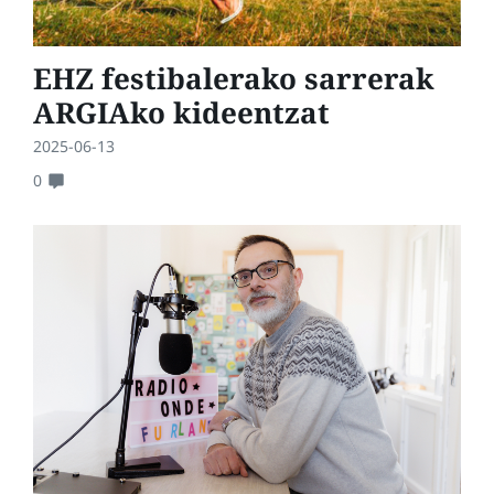
EHZ festibalerako sarrerak
ARGIAko kideentzat
2025-06-13
0