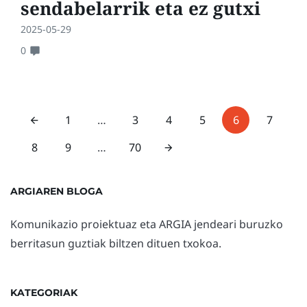
sendabelarrik eta ez gutxi
2025-05-29
0
1
…
3
4
5
6
7
8
9
…
70
ARGIAREN BLOGA
Komunikazio proiektuaz eta ARGIA jendeari buruzko
berritasun guztiak biltzen dituen txokoa.
KATEGORIAK