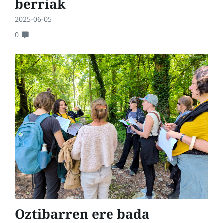
berriak
2025-06-05
0
Oztibarren ere bada