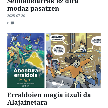
Sendabelarrak ez dira
modaz pasatzen
2025-07-20
0
Erraldoien magia itzuli da
Alajainetara