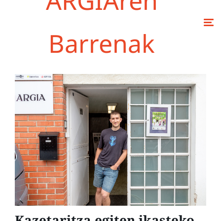
ARGIAren
Barrenak
Kazetaritza egiten ikasteko