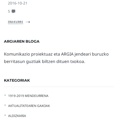
2016-10-21
5
IRAKURRI
ARGIAREN BLOGA
Komunikazio proiektuaz eta ARGIA jendeari buruzko
berritasun guztiak biltzen dituen txokoa.
KATEGORIAK
1919-2019 MENDEURRENA
AKTUALITATEAREN GAKOAK
ALDIZKARIA