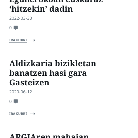
‘hitzekin’ dadin
2022-03-30
0
IRAKURRI
Aldizkaria bizikletan
banatzen hasi gara
Gasteizen
2020-06-12
0
IRAKURRI
ARGIAren mahaian,