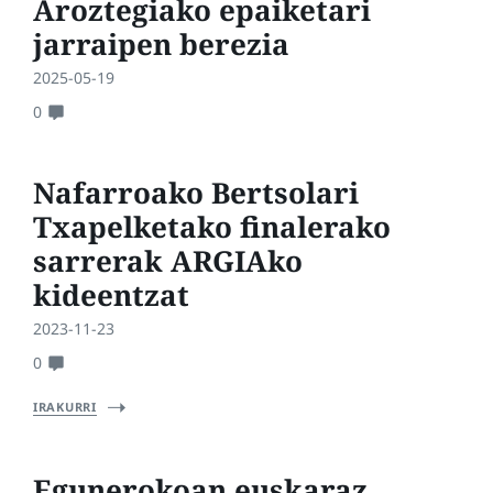
Aroztegiako epaiketari
jarraipen berezia
2025-05-19
0
Nafarroako Bertsolari
Txapelketako finalerako
sarrerak ARGIAko
kideentzat
2023-11-23
0
IRAKURRI
Egunerokoan euskaraz