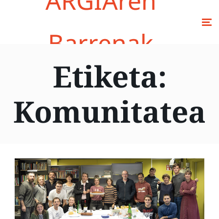
ARGIAren
Barrenak
Etiketa:
Komunitatea