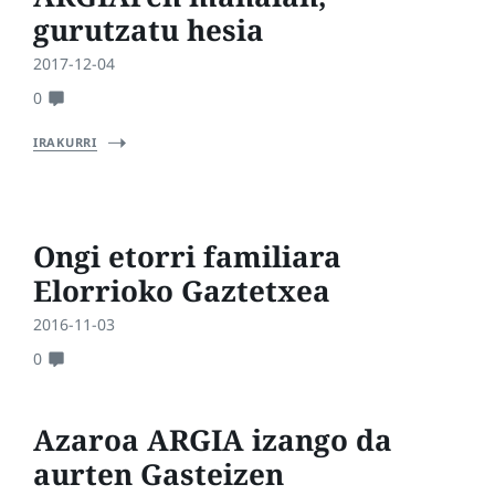
gurutzatu hesia
2017-12-04
0
IRAKURRI
Ongi etorri familiara
Elorrioko Gaztetxea
2016-11-03
0
Azaroa ARGIA izango da
aurten Gasteizen