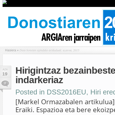
Data honetan egindako artikuluak: azaroa, 2015
Hasiera
»
Hirigintzaz bezainbest
AZA
19
indarkeriaz
0
Posted in
DSS2016EU
,
Hiri er
[Markel Ormazabalen artikulua] 
Eraiki. Espazioa eta bere ekoi