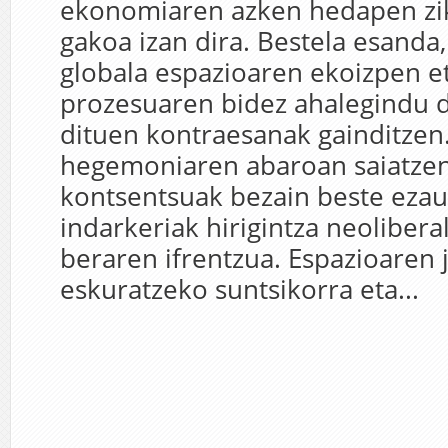
ekonomiaren azken hedapen zik
gakoa izan dira. Bestela esanda,
globala espazioaren ekoizpen et
prozesuaren bidez ahalegindu 
dituen kontraesanak gainditzen.
hegemoniaren abaroan saiatze
kontsentsuak bezain beste ezau
indarkeriak hirigintza neoliber
beraren ifrentzua. Espazioaren 
eskuratzeko suntsikorra eta...