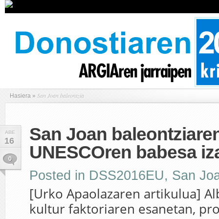
San Joan baleontzia
Hasiera
»
San Joan baleontziaren
ABE
16
UNESCOren babesa iz
0
Posted in
DSS2016EU
,
San Joa
[Urko Apaolazaren artikulua] Alb
kultur faktoriaren esanetan, pr