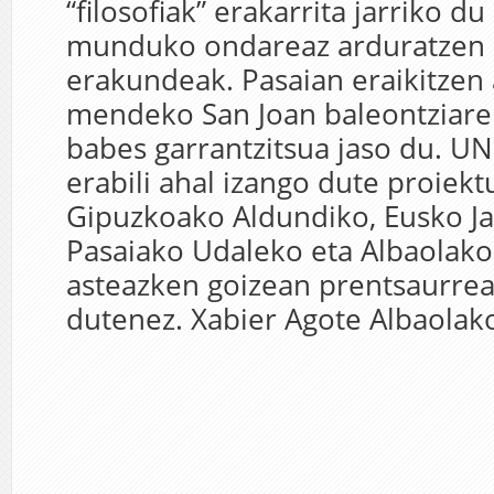
“filosofiak” erakarrita jarriko du
munduko ondareaz arduratzen
erakundeak. Pasaian eraikitzen a
mendeko San Joan baleontziare
babes garrantzitsua jaso du. U
erabili ahal izango dute proiekt
Gipuzkoako Aldundiko, Eusko Jau
Pasaiako Udaleko eta Albaolako
asteazken goizean prentsaurrea
dutenez. Xabier Agote Albaolako