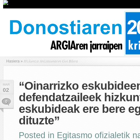
Hizkuntza Aniztasunaren Goi Bilera
Hasiera
»
“Oinarrizko eskubidee
MAR
02
defendatzaileek hizkun
0
eskubideak ere bere e
dituzte”
Posted in
Egitasmo ofizialetik