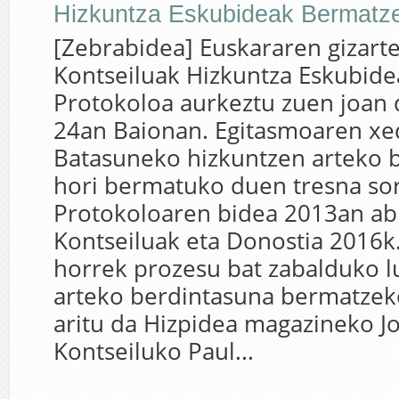
Hizkuntza Eskubideak Bermatze
[Zebrabidea] Euskararen gizar
Kontseiluak Hizkuntza Eskubid
Protokoloa aurkeztu zuen joan 
24an Baionan. Egitasmoaren x
Batasuneko hizkuntzen arteko b
hori bermatuko duen tresna sor
Protokoloaren bidea 2013an ab
Kontseiluak eta Donostia 2016k
horrek prozesu bat zabalduko l
arteko berdintasuna bermatzek
aritu da Hizpidea magazineko J
Kontseiluko Paul...