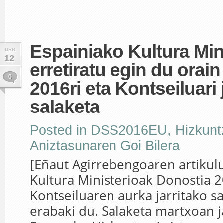
Espainiako Kultura Min
URR
12
erretiratu egin du orai
0
2016ri eta Kontseiluari 
salaketa
Posted in
DSS2016EU
,
Hizkunt
Aniztasunaren Goi Bilera
[Eñaut Agirrebengoaren artikul
Kultura Ministerioak Donostia 2
Kontseiluaren aurka jarritako s
erabaki du. Salaketa martxoan j