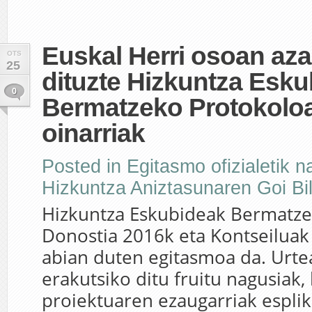
Euskal Herri osoan az
OTS
25
dituzte Hizkuntza Esk
0
Bermatzeko Protokolo
oinarriak
Posted in
Egitasmo ofizialetik
Hizkuntza Aniztasunaren Goi Bi
Hizkuntza Eskubideak Bermatze
Donostia 2016k eta Kontseiluak
abian duten egitasmoa da. Urt
erakutsiko ditu fruitu nagusiak, 
proiektuaren ezaugarriak esplik