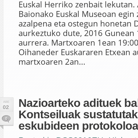
Euskal Herriko zenbait lekutan
Baionako Euskal Museoan egin 
azalpena eta ostegun honetan 
aurkeztuko dute, 2016 Gunean 
aurrera. Martxoaren 1ean 19:00
Oihaneder Euskararen Etxean a
martxoaren 2an...
Nazioarteko adituek ba
ABE
02
Kontseiluak sustatutak
0
eskubideen protokolo