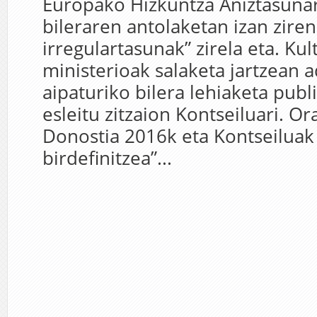
Europako Hizkuntza Aniztasuna
bileraren antolaketan izan ziren
irregulartasunak” zirela eta. Kul
ministerioak salaketa jartzean a
aipaturiko bilera lehiaketa publ
esleitu zitzaion Kontseiluari. Or
Donostia 2016k eta Kontseiluak
birdefinitzea”...