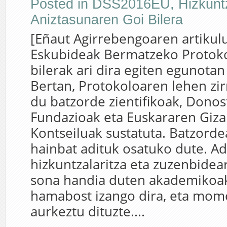
Posted in
DSS2016EU
,
Hizkunt
Aniztasunaren Goi Bilera
[Eñaut Agirrebengoaren artikul
Eskubideak Bermatzeko Protok
bilerak ari dira egiten egunota
Bertan, Protokoloaren lehen zi
du batzorde zientifikoak, Donos
Fundazioak eta Euskararen Giz
Kontseiluak sustatuta. Batzorde
hainbat adituk osatuko dute. Ad
hizkuntzalaritza eta zuzenbidea
sona handia duten akademikoak 
hamabost izango dira, eta mo
aurkeztu dituzte....