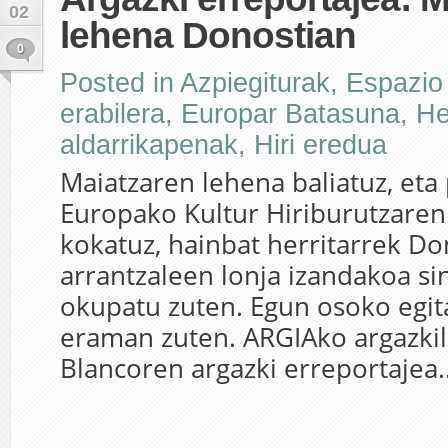
02
lehena Donostian
0
Posted in
Azpiegiturak
,
Espazio
erabilera
,
Europar Batasuna
,
He
aldarrikapenak
,
Hiri eredua
Maiatzaren lehena baliatuz, eta
Europako Kultur Hiriburutzaren
kokatuz, hainbat herritarrek Do
arrantzaleen lonja izandakoa si
okupatu zuten. Egun osoko egit
eraman zuten. ARGIAko argazkil
Blancoren argazki erreportajea..