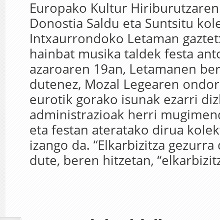
Europako Kultur Hiriburutzare
Donostia Saldu eta Suntsitu kol
Intxaurrondoko Letaman gaztet
hainbat musika taldek festa ant
azaroaren 19an, Letamanen bert
dutenez, Mozal Legearen ondori
eurotik gorako isunak ezarri diz
administrazioak herri mugimen
eta festan ateratako dirua kolek
izango da. “Elkarbizitza gezurra
dute, beren hitzetan, “elkarbizit