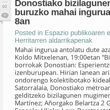
Donostiako bizilagune
AZA
02
buruzko mahai ingurua
0
8an
Posted in
Espazio publikoaren e
Herritarren aldarrikapenak
Mahai ingurua antolatu dute az
Koldo Mitxelenan, 19:00etan “B
borrokak Donostian: Esperientz
izenburupean. Hirian lanean ari
ondorengo kolektibotako kideak
Satorralaia, Donostiako metroa
gelditzeko bizilagunen mugime
Martínez; Añorgako Belartza 2 G