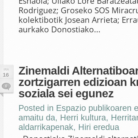
Esnaola; Uliako Lore Baratzeatat
Rodriguez; Groseko SOS Miracr
kolektibotik Josean Arrieta; Err
aurkako Donostiako...
Zinemaldi Alternatiboa
IRA
16
zortzigarren edizioan kr
0
soziala sei egunez
Posted in
Espazio publikoaren e
amaitu da
,
Herri kultura
,
Herrita
aldarrikapenak
,
Hiri eredua