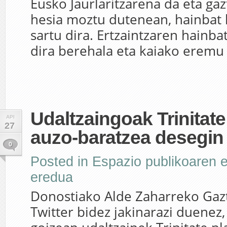
Eusko Jaurlaritzarena da eta ga
hesia moztu dutenean, hainbat 
sartu dira. Ertzaintzaren hainba
dira berehala eta kaiako eremu g
Udaltzaingoak Trinitat
API
27
auzo-baratzea desegin
0
Posted in
Espazio publikoaren e
eredua
Donostiako Alde Zaharreko Gaz
Twitter bidez jakinarazi duenez