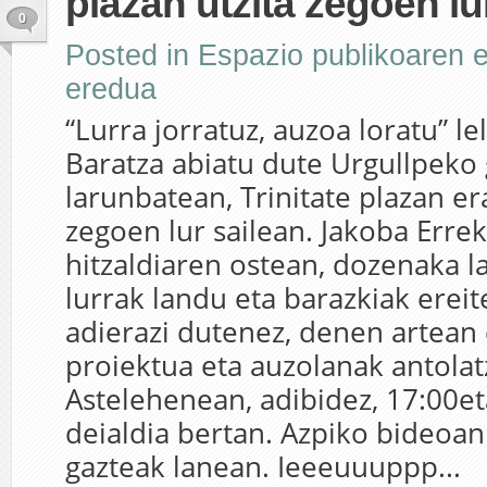
plazan utzita zegoen lu
0
Posted in
Espazio publikoaren e
eredua
“Lurra jorratuz, auzoa loratu” l
Baratza abiatu dute Urgullpeko
larunbatean, Trinitate plazan er
zegoen lur sailean. Jakoba Err
hitzaldiaren ostean, dozenaka la
lurrak landu eta barazkiak ereit
adierazi dutenez, denen artean 
proiektua eta auzolanak antolat
Astelehenean, adibidez, 17:00et
deialdia bertan. Azpiko bideoan
gazteak lanean. Ieeeuuuppp...