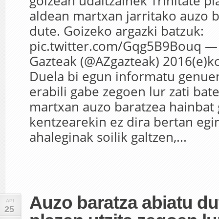
goizean udaltzainek Trinitate p
aldean martxan jarritako auzo 
dute. Goizeko argazki batzuk:
pic.twitter.com/Gqg5B9Bouq —
Gazteak (@AZgazteak) 2016(e)ko
Duela bi egun informatu genu
erabili gabe zegoen lur zati bate
martxan auzo baratzea hainbat 
kentzearekin ez dira bertan eg
ahaleginak soilik galtzen,...
Auzo baratza abiatu dut
API
25