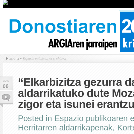
Espazio publikoaren erabilera
Hasiera
»
“Elkarbizitza gezurra d
AZA
08
aldarrikatuko dute Moz
0
zigor eta isunei erantz
Posted in
Espazio publikoaren e
Herritarren aldarrikapenak
,
Kort