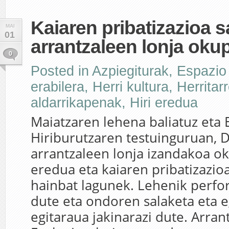
Kaiaren pribatizazioa s
MAI
01
arrantzaleen lonja oku
0
Posted in
Azpiegiturak
,
Espazio
erabilera
,
Herri kultura
,
Herritar
aldarrikapenak
,
Hiri eredua
Maiatzaren lehena baliatuz eta
Hiriburutzaren testuinguruan, 
arrantzaleen lonja izandakoa ok
eredua eta kaiaren pribatizazio
hainbat lagunek. Lehenik perfo
dute eta ondoren salaketa eta 
egitaraua jakinarazi dute. Arran