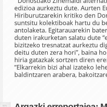
Donostiako Zinemaldi alternat
edizioa aurkeztu dute. Aurten 
Hiriburutzarekin kritiko den Do
suntsitu kolektiboak hartu du b
antolaketa. Egitarauarekin bate
duten irakurketan salatu dute “
bizitzeko tresnatzat aurkeztu di
deitu duten zera hori”, baina h
hiria gatazkak sortzen diren er
“Elkarrekin bizi ahal izateko le
baldintzaren arabera, bakoitzare
Argazki erreportajea: 
MAI