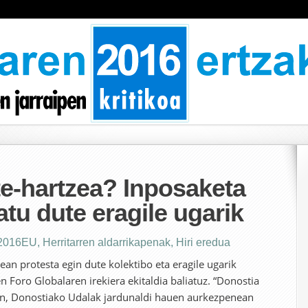
e-hartzea? Inposaketa
atu dute eragile ugarik
2016EU
,
Herritarren aldarrikapenak
,
Hiri eredua
an protesta egin dute kolektibo eta eragile ugarik
 Foro Globalaren irekiera ekitaldia baliatuz. “Donostia
an, Donostiako Udalak jardunaldi hauen aurkezpenean