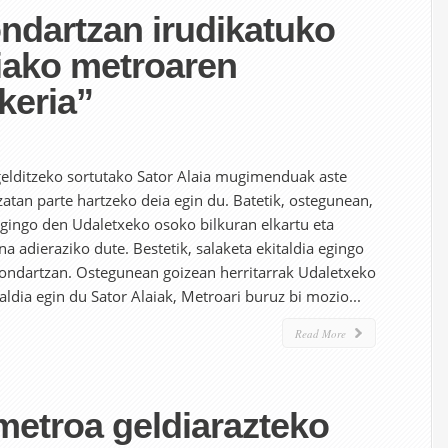
ndartzan irudikatuko
iako metroaren
keria”
elditzeko sortutako Sator Alaia mugimenduak aste
zatan parte hartzeko deia egin du. Batetik, ostegunean,
egingo den Udaletxeko osoko bilkuran elkartu eta
 adieraziko dute. Bestetik, salaketa ekitaldia egingo
ondartzan. Ostegunean goizean herritarrak Udaletxeko
aldia egin du Sator Alaiak, Metroari buruz bi mozio...
Read More
metroa geldiarazteko