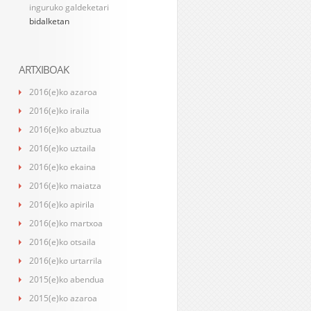
inguruko galdeketari
bidalketan
ARTXIBOAK
2016(e)ko azaroa
2016(e)ko iraila
2016(e)ko abuztua
2016(e)ko uztaila
2016(e)ko ekaina
2016(e)ko maiatza
2016(e)ko apirila
2016(e)ko martxoa
2016(e)ko otsaila
2016(e)ko urtarrila
2015(e)ko abendua
2015(e)ko azaroa