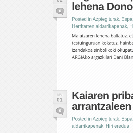
02
lehena Dono
0
Posted in
Azpiegiturak
,
Espaz
Herritarren aldarrikapenak
,
H
Maiatzaren lehena baliatuz, e
testuinguruan kokatuz, hainba
izandakoa sinbolikoki okupat
ARGIAko argazkilari Dani Blan
Kaiaren prib
MAI
01
arrantzaleen
0
Posted in
Azpiegiturak
,
Espaz
aldarrikapenak
,
Hiri eredua