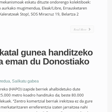
o mekanismoak eskatu dituzte ondorengo kolektiboek:
n aurkako mugimendua, Eleak/Libre, Errausketaren
leratzeak Stop!, SOS Miracruz 19, Belartza 2
Read More
katal gunea handitzeko
a eman du Donostiako
eredua
,
Sailkatu gabea
rreko (HAPO) izapide berriek ahalbidetuko dute
25.000 metro koadro handituko da; beste 80.000
ekuek. “Zentro komertzial berriak irekitzea ez da gure
merkataritzaren erreferentzia izaten jarraitzea nahi