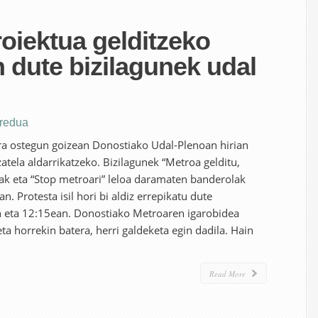
oiektua gelditzeko
n dute bizilagunek udal
eredua
ra ostegun goizean Donostiako Udal-Plenoan hirian
atela aldarrikatzeko. Bizilagunek “Metroa gelditu,
elak eta “Stop metroari” leloa daramaten banderolak
. Protesta isil hori bi aldiz errepikatu dute
n eta 12:15ean. Donostiako Metroaren igarobidea
ta horrekin batera, herri galdeketa egin dadila. Hain
Read More