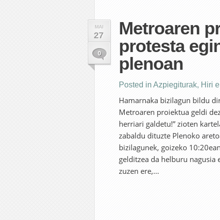
Metroaren pr
MAI
27
protesta egi
0
plenoan
Posted in
Azpiegiturak
,
Hiri 
Hamarnaka bizilagun bildu di
Metroaren proiektua geldi dez
herriari galdetu!” zioten kart
zabaldu dituzte Plenoko aretoan
bizilagunek, goizeko 10:20ea
gelditzea da helburu nagusia e
zuzen ere,...