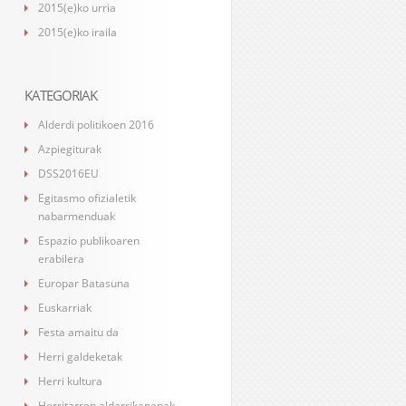
2015(e)ko urria
2015(e)ko iraila
KATEGORIAK
Alderdi politikoen 2016
Azpiegiturak
DSS2016EU
Egitasmo ofizialetik
nabarmenduak
Espazio publikoaren
erabilera
Europar Batasuna
Euskarriak
Festa amaitu da
Herri galdeketak
Herri kultura
Herritarren aldarrikapenak