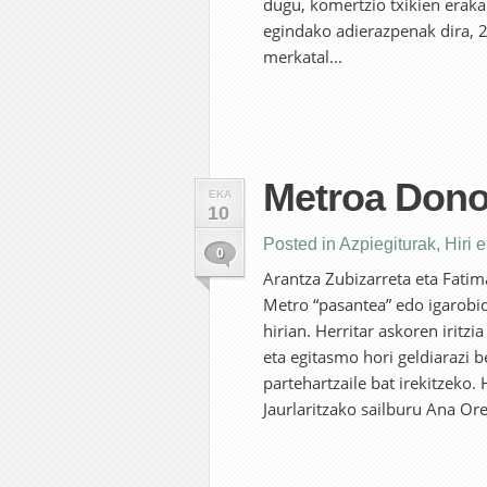
dugu, komertzio txikien eraka
egindako adierazpenak dira, 2
merkatal...
Metroa Dono
EKA
10
Posted in
Azpiegiturak
,
Hiri 
0
Arantza Zubizarreta eta Fatim
Metro “pasantea” edo igarobi
hirian. Herritar askoren iritz
eta egitasmo hori geldiarazi 
partehartzaile bat irekitzeko.
Jaurlaritzako sailburu Ana Ore