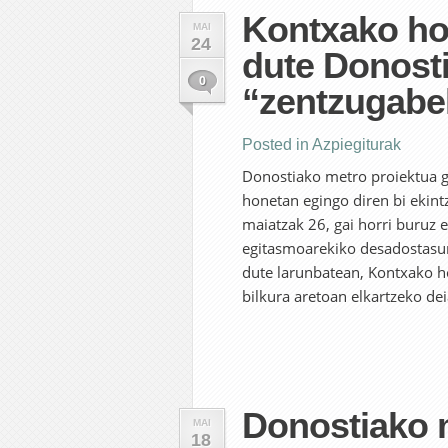
Kontxako ho
MAI
24
dute Donost
0
“zentzugabe
Posted in
Azpiegiturak
Donostiako metro proiektua g
honetan egingo diren bi ekint
maiatzak 26, gai horri buruz 
egitasmoarekiko desadostasuna
dute larunbatean, Kontxako h
bilkura aretoan elkartzeko dei
Donostiako 
MAI
18