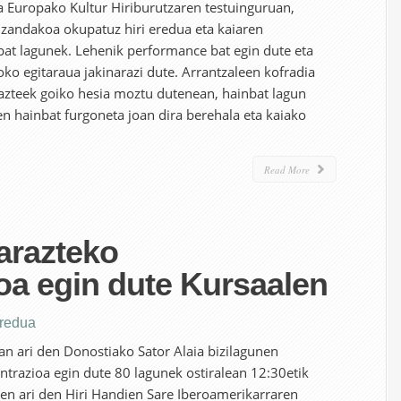
a Europako Kultur Hiriburutzaren testuinguruan,
izandakoa okupatuz hiri eredua eta kaiaren
nbat lagunek. Lehenik performance bat egin dute eta
ko egitaraua jakinarazi dute. Arrantzaleen kofradia
gazteek goiko hesia moztu dutenean, hainbat lagun
ren hainbat furgoneta joan dira berehala eta kaiako
Read More
arazteko
oa egin dute Kursaalen
eredua
an ari den Donostiako Sator Alaia bizilagunen
trazioa egin dute 80 lagunek ostiralean 12:30etik
ten ari den Hiri Handien Sare Iberoamerikarraren