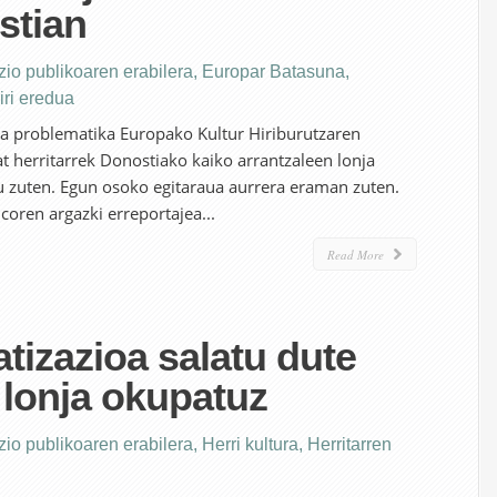
stian
io publikoaren erabilera
,
Europar Batasuna
,
iri eredua
ta problematika Europako Kultur Hiriburutzaren
t herritarrek Donostiako kaiko arrantzaleen lonja
u zuten. Egun osoko egitaraua aurrera eraman zuten.
coren argazki erreportajea...
Read More
atizazioa salatu dute
 lonja okupatuz
io publikoaren erabilera
,
Herri kultura
,
Herritarren