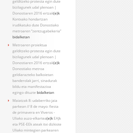
gelditzeko protesta egin dute
bizilagunek udal plenoan |
Donostiaren 2016 ertzak
(e)k
Kontxako hondartzan
irudikatuko dute Donostiako
metroaren “zentzugabekeria”
bidalketan
Metroaren proiektua
gelditzeko protesta egin dute
bizilagunek udal plenoan |
Donostiaren 2016 ertzak
(e)k
Donostiako metroa
geldiarazteko balkoietan
banderolak jarri, sinadurak
bildu eta manifestazioa
egingo dituzte
bidalketan
Maiatzak 8: udaberriko jaia
parkean // 8 de mayo: fiesta
de primavera en Viveros -
Uliako auzo-elkartea
(e)k
EAJk
eta PSE-EEk ateak itxi dizkiote
Uliako mintegien parkearen