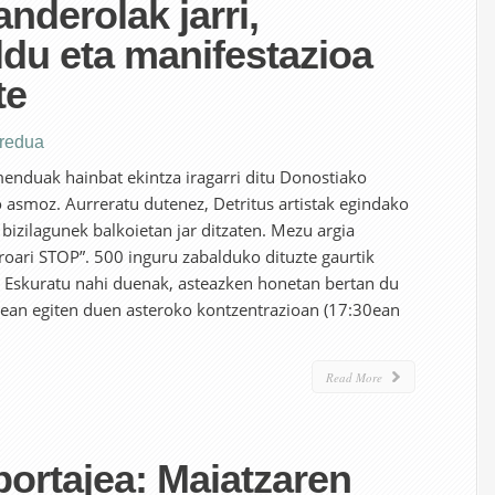
nderolak jarri,
ldu eta manifestazioa
te
eredua
enduak hainbat ekintza iragarri ditu Donostiako
 asmoz. Aurreratu dutenez, Detritus artistak egindako
bizilagunek balkoietan jar ditzaten. Mezu argia
oari STOP”. 500 inguru zabalduko dituzte gaurtik
. Eskuratu nahi duenak, asteazken honetan bertan du
rean egiten duen asteroko kontzentrazioan (17:30ean
Read More
portajea: Maiatzaren