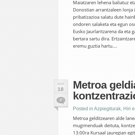
Maiatzaren lehena baliatuz et
Donostian arrantzaleen lonja 
pribatizazioa salatu dute hai
ondoren salaketa eta egun oso
Eusko Jaurlaritzarena da eta 
bertara sartu dira. Ertzaintza
eremu guztia hartu....
Metroa geldi
MAR
18
kontzentrazi
0
Posted in
Azpiegiturak
,
Hiri 
Metroa gelditzearen alde lane
mugimenduak deituta, kontzen
13:00ra Kursaal jauregian egi