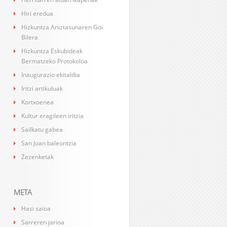
Hiri eredua
Hizkuntza Aniztasunaren Goi
Bilera
Hizkuntza Eskubideak
Bermatzeko Protokoloa
Inaugurazio ekitaldia
Iritzi artikuluak
Kortxoenea
Kultur eragileen iritzia
Sailkatu gabea
San Joan baleontzia
Zezenketak
META
Hasi saioa
Sarreren jarioa