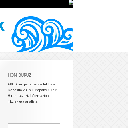
HONI BURUZ
ARGIAren jarraipen kolektiboa
Donostia 2016 Europako Kultur
Hiriburutzari. Informazioa,
iritziak eta analisia.
Bilatu: