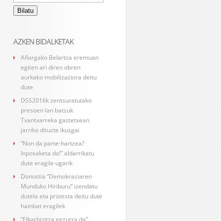
AZKEN BIDALKETAK
Añorgako Belartza eremuan
egiten ari diren obren
aurkako mobilizaziora deitu
dute
DSS2016k zentsuratutako
presoen lan batzuk
Txantxarreka gaztetxean
jarriko dituzte ikusgai
“Non da parte-hartzea?
Inposaketa da!” aldarrikatu
dute eragile ugarik
Donostia “Demokraziaren
Munduko Hiriburu” izendatu
dutela eta protesta deitu dute
hainbat eragilek
“Elkarbizitza gezurra da”