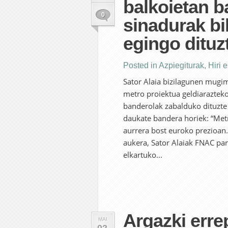
balkoietan ba
0
sinadurak bi
egingo dituz
Posted in
Azpiegiturak
,
Hiri 
Sator Alaia bizilagunen mugim
metro proiektua geldiarazteko
banderolak zabalduko dituzte 
daukate bandera horiek: “Metr
aurrera bost euroko prezioan
aukera, Sator Alaiak FNAC pa
elkartuko...
Argazki erre
MAI