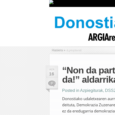
Azpiegiturak
Hasiera
»
“Non da part
AZA
16
da!” aldarrik
0
Posted in
Azpiegiturak
,
DSS
Donostiako udaletxearen aurre
deituta, Demokrazia Zuzenaren
ez da eredugarria demokrazi