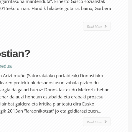
rgarritasuna mantenduta”. Ernesto Gasco sozialistak
015eko urrian. Handik hilabete gutxira, baina, Garbera
Read More
stian?
eredua
a Ariztimuño (Satorralaiako partaideak) Donostiako
dearen proiektuak desadostasun zabala pizten du
ia argia da gaiari buruz: Donostiak ez du Metrorik behar
behar da auzi honetan eztabaida eta erabaki prozesu
 Hainbat galdera eta kritika planteatu dira Eusko
gik 2013an “faraonikotzat” jo eta geldiarazi zuen...
Read More