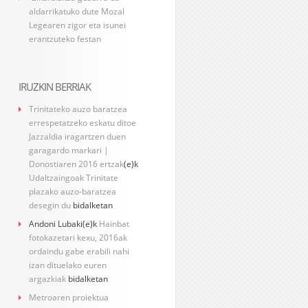
aldarrikatuko dute Mozal
Legearen zigor eta isunei
erantzuteko festan
IRUZKIN BERRIAK
Trinitateko auzo baratzea
errespetatzeko eskatu ditoe
Jazzaldia iragartzen duen
garagardo markari |
Donostiaren 2016 ertzak
(e)k
Udaltzaingoak Trinitate
plazako auzo-baratzea
desegin du
bidalketan
Andoni Lubaki
(e)k
Hainbat
fotokazetari kexu, 2016ak
ordaindu gabe erabili nahi
izan dituelako euren
argazkiak
bidalketan
Metroaren proiektua