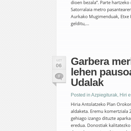
dioen bezala”. Parte hartzek
Satorralaia metro pasanteare
Aurkako Mugimenduak, Etxe Ka
gelditu,...
Garbera mer
UZT
06
lehen pauso
0
Udalak
Posted in
Azpiegiturak
,
Hiri 
Hiria Antolatzeko Plan Oroko
aldaketa. Eremu komertziala 
gehiago izango dituzte aparkal
eredua. Donostiak kalitatezko 