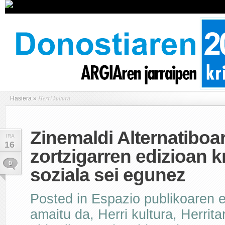
Herri kultura
Hasiera
»
Zinemaldi Alternatiboa
IRA
16
zortzigarren edizioan kr
0
soziala sei egunez
Posted in
Espazio publikoaren e
amaitu da
,
Herri kultura
,
Herrita