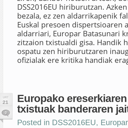
DSS2016EU hiriburutzan. Azke
bezala, ez zen aldarrikapenik fal
Euskal presoen dispertsioaren 
aldarriari, Europar Batasunari kr
zitzaion txistualdi gisa. Handik
ospatu zen hiriburutzaren inaug
ofizialak ere kritika handiak erag
Europako ereserkiaren
URT
21
txistuak banderaren jai
0
Posted in
DSS2016EU
,
Europar