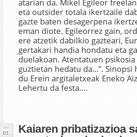
atarian da. Mikel Egileor freelan
eta outsider totala ikertzaile dab
gazte baten desagerpena ikert
eman diote. Egileorrez gain, ord
ere atzetik dabilkio gazteari, E
gertakari handia hondatu eta ga
duelakoan. Atentatuen psikosia 
guztietan hedatu da…”. Sinopsi h
du Erein argitaletxeak Eneko A
Lehertu da festa....
Kaiaren pribatizazioa s
MAI
01