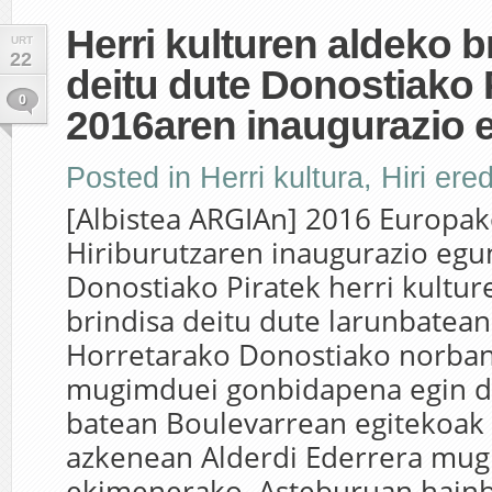
Herri kulturen aldeko b
URT
22
deitu dute Donostiako 
0
2016aren inaugurazio
Posted in
Herri kultura
,
Hiri ere
[Albistea ARGIAn] 2016 Europak
Hiriburutzaren inaugurazio egu
Donostiako Piratek herri kultur
brindisa deitu dute larunbatean
Horretarako Donostiako norbana
mugimduei gonbidapena egin di
batean Boulevarrean egitekoak 
azkenean Alderdi Ederrera mug
ekimenerako. Asteburuan hain