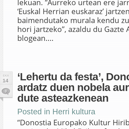
lekuan. “Aurreko urtean ere jarr
‘Euskal Herrian euskaraz’ jartze
baimendutako murala kendu zut
hori jartzeko”, azaldu du Gazte
blogean....
‘Lehertu da festa’, Don
EKA
14
ardatz duen nobela au
0
dute asteazkenean
Posted in
Herri kultura
“Donostia Europako Kultur Hiri