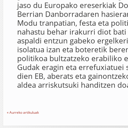
jaso du Europako ereserkiak Do
Berrian Danborradaren hasiera
Modu tranpatian, festa eta politi
nahastu behar irakurri diot bati
aspaldi entzun gabeko ergelkeri
isolatua izan eta boteretik bere
politikoa bultzatzeko erabiliko e
Gudak eragin eta errefuxiatuei 
dien EB, aberats eta gainontzek
aldea arriskutsuki handitzen doa
« Aurreko artikuluak