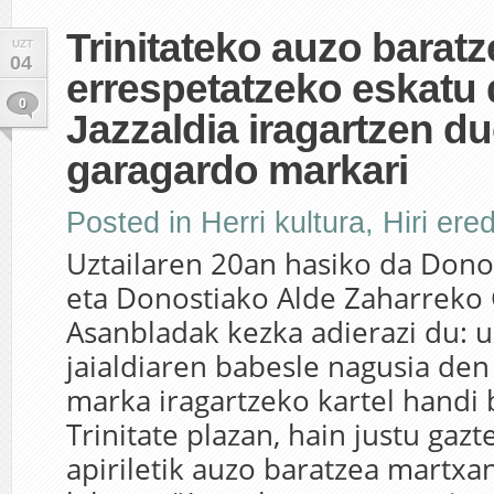
Trinitateko auzo baratz
UZT
04
errespetatzeko eskatu 
0
Jazzaldia iragartzen d
garagardo markari
Posted in
Herri kultura
,
Hiri ere
Uztailaren 20an hasiko da Donos
eta Donostiako Alde Zaharreko
Asanbladak kezka adierazi du: u
jaialdiaren babesle nagusia de
marka iragartzeko kartel handi 
Trinitate plazan, hain justu gaz
apiriletik auzo baratzea martxan