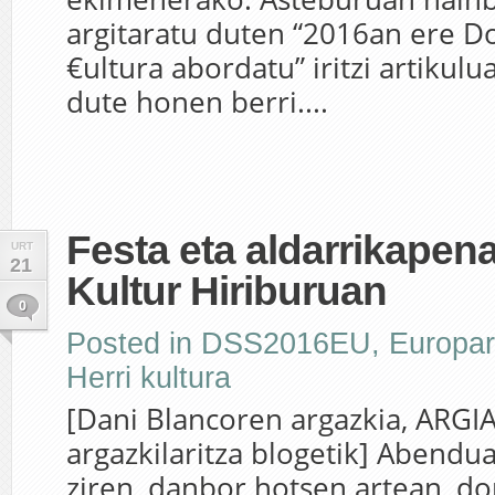
argitaratu duten “2016an ere D
€ultura abordatu” iritzi artikul
dute honen berri....
Festa eta aldarrikape
URT
21
Kultur Hiriburuan
0
Posted in
DSS2016EU
,
Europar
Herri kultura
[Dani Blancoren argazkia, ARGIA
argazkilaritza blogetik] Abendu
ziren, danbor hotsen artean, do