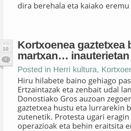
dira berehala eta kaiako eremu g
Kortxoenea gaztetxea b
OTS
10
martxan… inauterietan
0
Posted in
Herri kultura
,
Kortxoe
Hiru hilabete baino gehiago pas
Ertzaintazak eta zenbait udal la
Donostiako Gros auzoan zegoe
gaztetxea hustu eta lurrarekin 
zutenetik. Protesta ugari eragin
operazioak eta behin eraitsita e