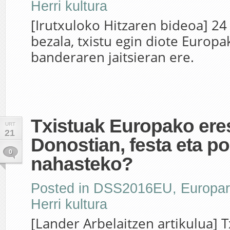
Herri kultura
[Irutxuloko Hitzaren bideoa] 2
bezala, txistu egin diote Europa
banderaren jaitsieran ere.
Txistuak Europako eres
URT
21
Donostian, festa eta pol
0
nahasteko?
Posted in
DSS2016EU
,
Europar
Herri kultura
[Lander Arbelaitzen artikulua] T