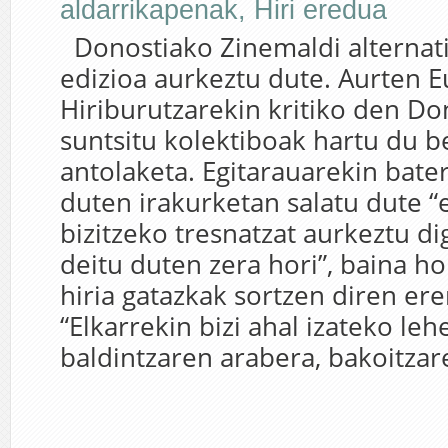
aldarrikapenak
,
Hiri eredua
Donostiako Zinemaldi alternat
edizioa aurkeztu dute. Aurten 
Hiriburutzarekin kritiko den Do
suntsitu kolektiboak hartu du b
antolaketa. Egitarauarekin bate
duten irakurketan salatu dute “
bizitzeko tresnatzat aurkeztu di
deitu duten zera hori”, baina h
hiria gatazkak sortzen diren er
“Elkarrekin bizi ahal izateko le
baldintzaren arabera, bakoitzare