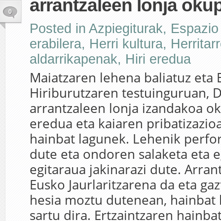
arrantzaleen lonja oku
0
Posted in
Azpiegiturak
,
Espazio
erabilera
,
Herri kultura
,
Herritar
aldarrikapenak
,
Hiri eredua
Maiatzaren lehena baliatuz eta
Hiriburutzaren testuinguruan, 
arrantzaleen lonja izandakoa ok
eredua eta kaiaren pribatizazio
hainbat lagunek. Lehenik perfo
dute eta ondoren salaketa eta 
egitaraua jakinarazi dute. Arran
Eusko Jaurlaritzarena da eta ga
hesia moztu dutenean, hainbat 
sartu dira. Ertzaintzaren hainba