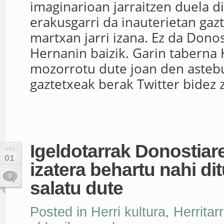
imaginarioan jarraitzen duela d
erakusgarri da inauterietan gaz
martxan jarri izana. Ez da Donos
Hernanin baizik. Garin taberna
mozorrotu dute joan den asteb
gaztetxeak berak Twitter bidez z
Igeldotarrak Donostiar
OTS
01
izatera behartu nahi dit
0
salatu dute
Posted in
Herri kultura
,
Herritar