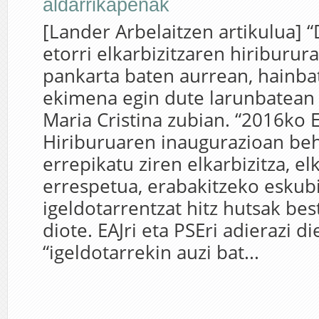
aldarrikapenak
[Lander Arbelaitzen artikulua] 
etorri elkarbizitzaren hiriburura
pankarta baten aurrean, hainbat
ekimena egin dute larunbatean
Maria Cristina zubian. “2016ko 
Hiriburuaren inaugurazioan beh
errepikatu ziren elkarbizitza, el
errespetua, erabakitzeko eskubi
igeldotarrentzat hitz hutsak best
diote. EAJri eta PSEri adierazi di
“igeldotarrekin auzi bat...