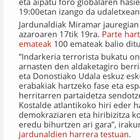
eta aipatu foro globalaren hasie
19:00etan izango da udaletxean
Jardunaldiak Miramar jauregian
azaroaren 17tik 19ra.
Parte har
emateak
100 emateak balio ditu
“Indarkeria terrorista bukatu o
arnasten den aldaketagiro berri
eta Donostiako Udala eskuz esku
erabakiak hartzeko fase eta es
herritarren partaidetza sendot
Kostalde atlantikoko hiri eder 
demokraziaren eta hiribizitza 
eredu bihurtzen ari gara”, iraku
jardunaldien harrera testuan
.