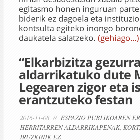
egitasmo honen inguruan parte
biderik ez dagoela eta instituzio
kontsulta egiteko inongo boron
daukatela salatzeko.
(gehiago…)
“Elkarbizitza gezurr
aldarrikatuko dute 
Legearen zigor eta i
erantzuteko festan
2016-11-08 //
ESPAZIO PUBLIKOAREN E
HERRITARREN ALDARRIKAPENAK
,
KORT
IRUZKINIK EZ