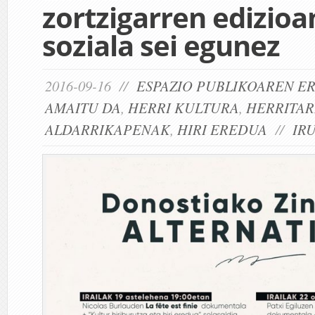
zortzigarren edizioa
soziala sei egunez
2016-09-16 //
ESPAZIO PUBLIKOAREN E
AMAITU DA
,
HERRI KULTURA
,
HERRITA
ALDARRIKAPENAK
,
HIRI EREDUA
//
IR