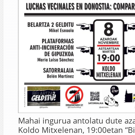
Mahai ingurua antolatu dute az
Koldo Mitxelenan, 19:00etan “B