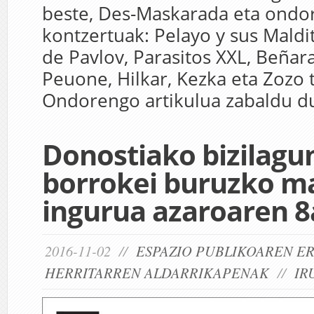
beste, Des-Maskarada eta ondo
kontzertuak: Pelayo y sus Maldi
de Pavlov, Parasitos XXL, Beñara
Peuone, Hilkar, Kezka eta Zozo 
Ondorengo artikulua zabaldu d
Donostiako bizilagu
borrokei buruzko m
ingurua azaroaren 
2016-11-02 //
ESPAZIO PUBLIKOAREN E
HERRITARREN ALDARRIKAPENAK
//
IR