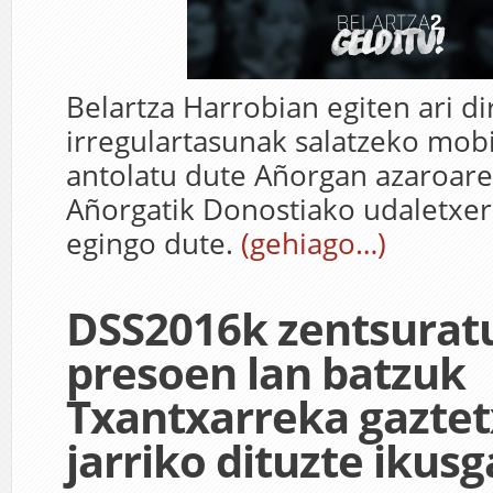
Belartza Harrobian egiten ari di
irregulartasunak salatzeko mobi
antolatu dute Añorgan azaroare
Añorgatik Donostiako udaletxe
egingo dute.
(gehiago…)
DSS2016k zentsurat
presoen lan batzuk
Txantxarreka gazte
jarriko dituzte ikusg