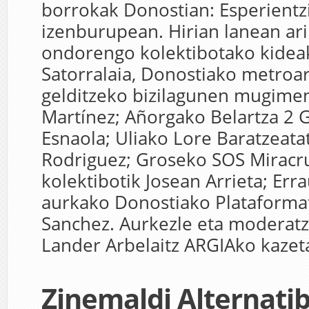
borrokak Donostian: Esperientz
izenburupean. Hirian lanean ari
ondorengo kolektibotako kideak
Satorralaia, Donostiako metroa
gelditzeko bizilagunen mugime
Martínez; Añorgako Belartza 2 G
Esnaola; Uliako Lore Baratzeatat
Rodriguez; Groseko SOS Miracr
kolektibotik Josean Arrieta; Err
aurkako Donostiako Plataformat
Sanchez. Aurkezle eta moderat
Lander Arbelaitz ARGIAko kazeta
Zinemaldi Alternati