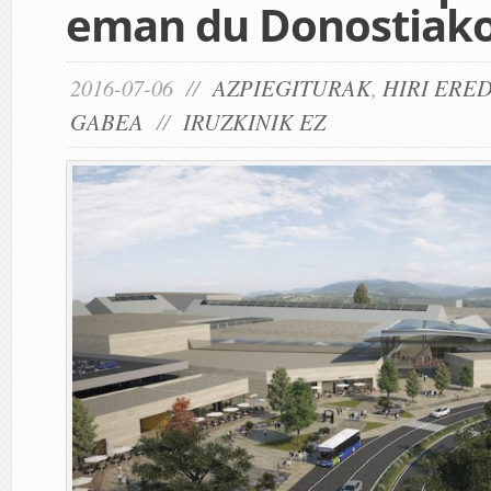
eman du Donostiako
2016-07-06 //
AZPIEGITURAK
,
HIRI ERE
GABEA
//
IRUZKINIK EZ