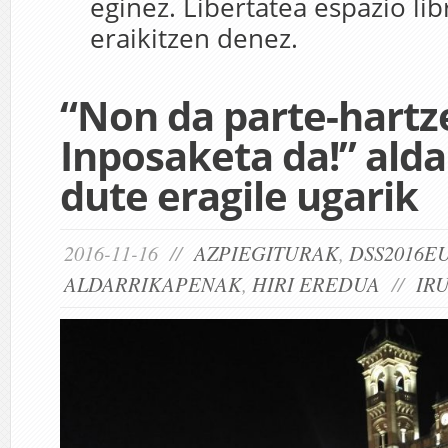
eginez. Libertatea espazio lib
eraikitzen denez.
“Non da parte-hartz
Inposaketa da!” alda
dute eragile ugarik
2016-11-16 //
AZPIEGITURAK
,
DSS2016E
ALDARRIKAPENAK
,
HIRI EREDUA
//
IR