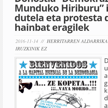
Munduko Hiriburu” 
dutela eta protesta 
hainbat eragilek
2016-11-14 //
HERRITARREN ALDARRIK
IRUZKINIK EZ
D
u
a
g
k
d
a