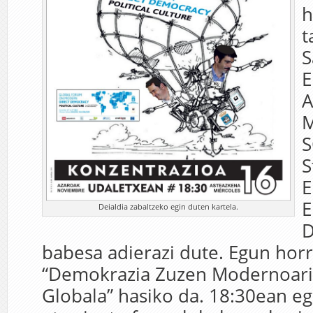
h
t
S
E
A
M
S
S
E
E
Deialdia zabaltzeko egin duten kartela.
D
babesa adierazi dute. Egun hor
“Demokrazia Zuzen Modernoari
Globala” hasiko da. 18:30ean eg