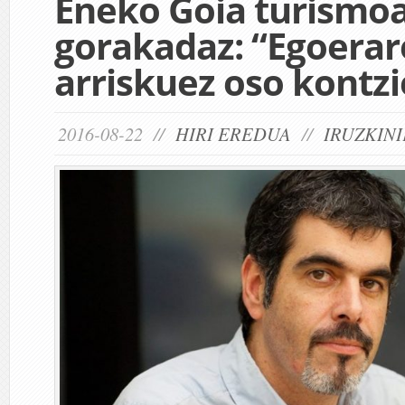
Eneko Goia turismo
gorakadaz: “Egoera
arriskuez oso kontzi
2016-08-22 //
HIRI EREDUA
//
IRUZKINI