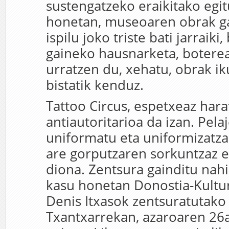
sustengatzeko eraikitako egit
honetan, museoaren obrak ga
ispilu joko triste bati jarraiki
gaineko hausnarketa, botere
urratzen du, xehatu, obrak ik
bistatik kenduz.
Tattoo Circus, espetxeaz har
antiautoritarioa da izan. Pela
uniformatu eta uniformizatzai
are gorputzaren sorkuntzaz 
diona. Zentsura gainditu nah
kasu honetan Donostia-Kultu
Denis Itxasok zentsuratutako
Txantxarrekan, azaroaren 26a