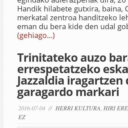
Handik hilabete gutxira, baina,
merkatal zentroa handitzeko l
eman du bera kide den udal go
(gehiago…)
Trinitateko auzo ba
errespetatzeko eska
Jazzaldia iragartzen
garagardo markari
2016-07-04 //
HERRI KULTURA
,
HIRI ER
EZ