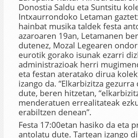
Donostia Saldu eta Suntsitu kol
Intxaurrondoko Letaman gaztet
hainbat musika taldek festa ant
azaroaren 19an, Letamanen bert
dutenez, Mozal Legearen ondori
eurotik gorako isunak ezarri diz
administrazioak herri mugimen
eta festan ateratako dirua kolek
izango da. “Elkarbizitza gezurra
dute, beren hitzetan, “elkarbizit
menderatuen errealitateak ezk
erabiltzen denean”.
Festa 17:00etan hasiko da eta 
antolatu dute. Tartean izango di