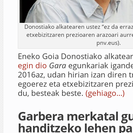
Donostiako alkatearen ustez “ez da erraz
etxebizitzaren prezioaren arazoari aurre
pnv.eus).
Eneko Goia Donostiako alkatea
egin dio
Gara
egunkariak igand
2016az, udan hirian izan diren t
egoerez eta etxebizitzaren prezi
du, besteak beste.
(gehiago…)
Garbera merkatal g
handitzeko lehen p