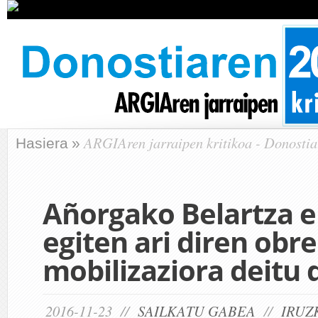
ARGIAren jarraipen kritikoa - Donostia
Hasiera
»
Añorgako Belartza 
egiten ari diren obr
mobilizaziora deitu 
2016-11-23 //
SAILKATU GABEA
//
IRUZ