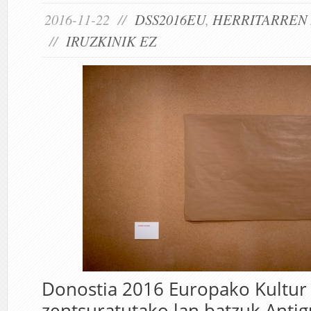
2016-11-22 //
DSS2016EU
,
HERRITARREN
//
IRUZKINIK EZ
Donostia 2016 Europako Kultur 
zentsuratutako lan batzuk Anti