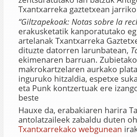
Txantxarreka gaztetxean jarriko 
“Giltzapekoak: Notas sobre la rec
erakusketatik kanporatutako eg
artelanak Txantxarreka Gaztetx
dituzte datorren larunbatean,
T
ekimenaren barruan. Zubietako
makrokartzelaren aurkako plat
inguruko hitzaldia, espetxe sukal
eta Punk kontzertuak ere izango
beste
Hauxe da, erabakiaren harira T
antolatzaileek zabaldu duten oh
Txantxarrekako webgunean
ira