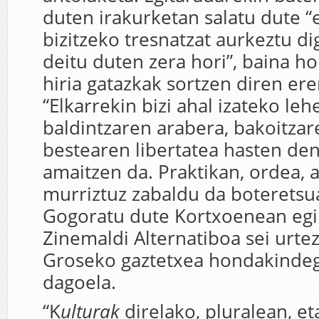
duten irakurketan salatu dute “
bizitzeko tresnatzat aurkeztu d
deitu duten zera hori”, baina h
hiria gatazkak sortzen diren er
“Elkarrekin bizi ahal izateko le
baldintzaren arabera, bakoitzar
bestearen libertatea hasten de
amaitzen da. Praktikan, ordea, 
murriztuz zabaldu da boteretsua
Gogoratu dute Kortxoenean egin
Zinemaldi Alternatiboa sei urtez
Groseko gaztetxea hondakindegi
dagoela.
“K
ulturak
direlako, pluralean, e