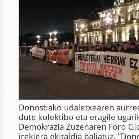
Donostiako udaletxearen aurrea
dute kolektibo eta eragile ugari
Demokrazia Zuzenaren Foro Gl
irekiera ekitaldia baliatuz. “Don