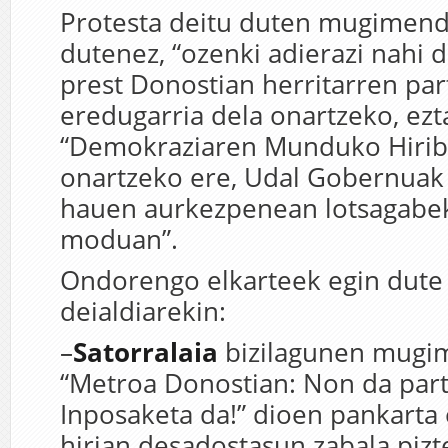
Protesta deitu duten mugimend
dutenez, “ozenki adierazi nahi 
prest Donostian herritarren par
eredugarria dela onartzeko, ezta
“Demokraziaren Munduko Hirib
onartzeko ere, Udal Gobernuak 
hauen aurkezpenean lotsagabek
moduan”.
Ondorengo elkarteek egin dute 
deialdiarekin:
–
Satorralaia
bizilagunen mugi
“Metroa Donostian: Non da part
Inposaketa da!” dioen pankarta
hirian desadostasun zabala piz