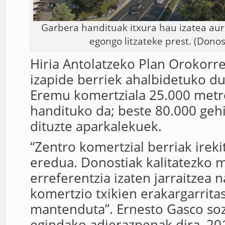
Garbera handituak itxura hau izatea aur
egongo litzateke prest. (Dono
Hiria Antolatzeko Plan Orokorr
izapide berriek ahalbidetuko du
Eremu komertziala 25.000 metr
handituko da; beste 80.000 geh
dituzte aparkalekuek.
“Zentro komertzial berriak ireki
eredua. Donostiak kalitatezko 
erreferentzia izaten jarraitzea 
komertzio txikien erakargarrita
mantenduta”. Ernesto Gasco soz
egindako adierazpenak dira, 20