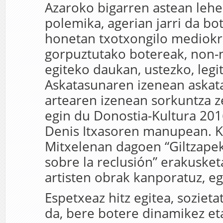
Azaroko bigarren astean lehe
polemika, agerian jarri da bo
honetan txotxongilo mediokr
gorpuztutako botereak, non-n
egiteko daukan, ustezko, legit
Askatasunaren izenean askat
artearen izenean sorkuntza z
egin du Donostia-Kultura 201
Denis Itxasoren manupean. 
Mitxelenan dagoen “Giltzape
sobre la reclusión” erakusketa
artisten obrak kanporatuz, eg
Espetxeaz hitz egitea, sozieta
da, bere botere dinamikez et