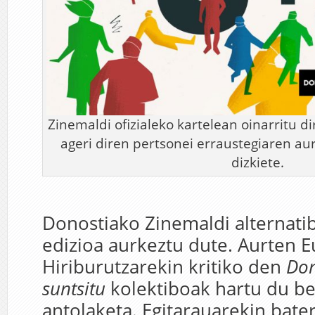
Zinemaldi ofizialeko kartelean oinarritu d
ageri diren pertsonei erraustegiaren a
dizkiete.
Donostiako Zinemaldi alternati
edizioa aurkeztu dute. Aurten 
Hiriburutzarekin kritiko den
Don
suntsitu
kolektiboak hartu du be
antolaketa. Egitarauarekin bate