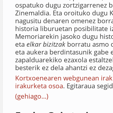
ospatuko dugu zortzigarrenez b
Zinemaldia. Eta oroituko dugu 
nagusitu denaren omenez borra
historia liburuetan posibilitate 
Memoriarekin jasoko dugu hist
eta
elkar bizitzak
borratu asmo d
eta aukera berdintasunik gabe e
zapalduarekiko ezaxola estaltze
besterik ez dela ahantzi ez deza
Kortxoenearen webgunean irak
irakurketa osoa
. Egitaraua segi
(gehiago…)