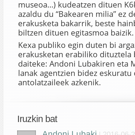
museoa…) kudeatzen dituen K6k,
azaldu du “Bakearen milia” ez d
erakusketa bakarrik, beste hain
biltzen dituen egitasmoa baizik.
Kexa publiko egin duten bi arga
erakusketan erabiliko dituztela 
daiteke: Andoni Lubakiren eta
lanak agentzien bidez eskuratu 
antolatzaileek azkenik.
Iruzkin bat
Andoni Lubaki
|
2016-06-2