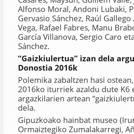
Alfonso Moral, Andoni Lubaki, 
Gervasio Sánchez, Raúl Gallego 
Vega, Rafael Fabres, Manu Brab
García Villanova, Sergio Caro et
Sánchez.
“Gaizkiulertua” izan dela arg
Donostia 2016k
Polemika zabaltzen hasi ostean
2016ko iturriek azaldu dute K6
argazkilarien artean “gaizkiuler
dela.
Gipuzkoako hainbat museo (Iru
Ormaiztegiko Zumalakarregi, A