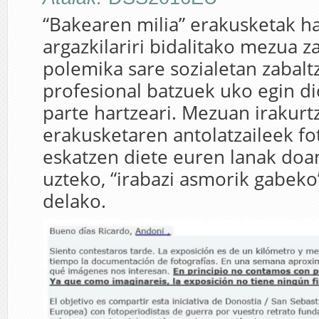
“Bakearen milia” erakusketak h
argazkilariri bidalitako mezua z
polemika sare sozialetan zabaltz
profesional batzuek uko egin d
parte hartzeari. Mezuan irakurt
erakusketaren antolatzaileek fo
eskatzen diete euren lanak doa
uzteko, “irabazi asmorik gabeko
delako.