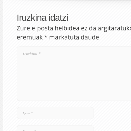
Iruzkina idatzi
Zure e-posta helbidea ez da argitaratuk
eremuak
*
markatuta daude