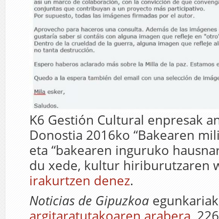
K6 Gestión Cultural enpresak a
Donostia 2016ko “Bakearen mili
eta “bakearen inguruko hausnar
du xede, kultur hiriburutzare
irakurtzen denez
.
Noticias de Gipuzkoa
egunkariak
argitaratutakoaren arabera
, 22