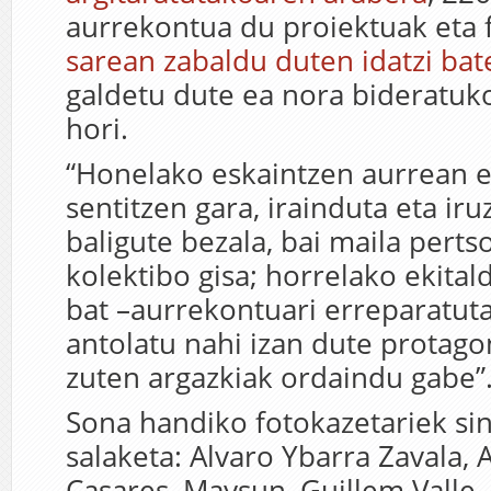
aurrekontua du proiektuak eta f
sarean zabaldu duten idatzi bat
galdetu dute ea nora bideratuk
hori.
“Honelako eskaintzen aurrean 
sentitzen gara, irainduta eta iru
baligute bezala, bai maila perts
kolektibo gisa; horrelako ekitald
bat –aurrekontuari erreparatuta
antolatu nahi izan dute protago
zuten argazkiak ordaindu gabe”
Sona handiko fotokazetariek si
salaketa: Alvaro Ybarra Zavala,
Casares, Maysun, Guillem Valle, 