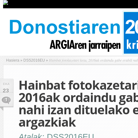
Hainbat fotokazetari kexu, 2016ak ordaindu gabe erabili nah
Hasiera
»
DSS2016EU
»
Hainbat fotokazetar
EKA
23
2016ak ordaindu gab
1
nahi izan dituelako 
argazkiak
Atalak:
DSS2016EU