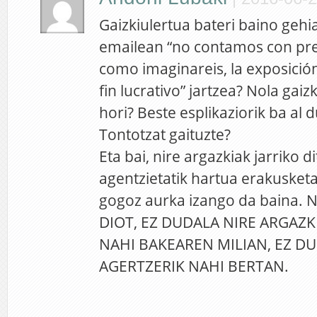
Gaizkiulertua bateri baino gehi
emailean “no contamos con pr
como imaginareis, la exposició
fin lucrativo” jartzea? Nola gaiz
hori? Beste esplikaziorik ba al 
Tontotzat gaituzte?
Eta bai, nire argazkiak jarriko d
agentzietatik hartua erakusketa
gogoz aurka izango da baina. 
DIOT, EZ DUDALA NIRE ARGAZK
NAHI BAKEAREN MILIAN, EZ DU
AGERTZERIK NAHI BERTAN.