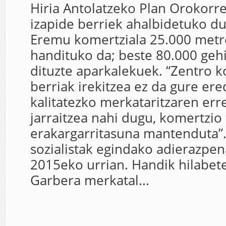
Hiria Antolatzeko Plan Orokorr
izapide berriek ahalbidetuko du
Eremu komertziala 25.000 metr
handituko da; beste 80.000 geh
dituzte aparkalekuek. “Zentro k
berriak irekitzea ez da gure er
kalitatezko merkataritzaren erre
jarraitzea nahi dugu, komertzio 
erakargarritasuna mantenduta”.
sozialistak egindako adierazpen
2015eko urrian. Handik hilabete
Garbera merkatal...