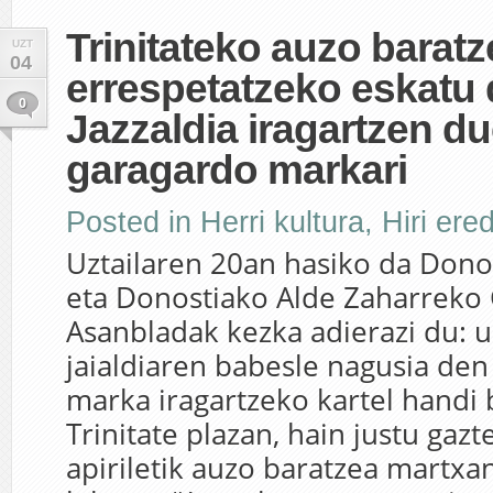
Trinitateko auzo baratz
UZT
04
errespetatzeko eskatu 
0
Jazzaldia iragartzen d
garagardo markari
Posted in
Herri kultura
,
Hiri ere
Uztailaren 20an hasiko da Donos
eta Donostiako Alde Zaharreko
Asanbladak kezka adierazi du: u
jaialdiaren babesle nagusia de
marka iragartzeko kartel handi 
Trinitate plazan, hain justu gaz
apiriletik auzo baratzea martxan