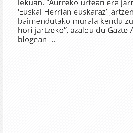
lekuan. “Aurreko urtean ere jarr
‘Euskal Herrian euskaraz’ jartze
baimendutako murala kendu zut
hori jartzeko”, azaldu du Gazte
blogean....