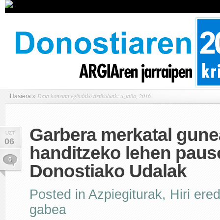
Data honetan egindako artikuluak: uztaila, 2016
Hasiera
»
Garbera merkatal gune
UZT
06
handitzeko lehen pau
0
Donostiako Udalak
Posted in
Azpiegiturak
,
Hiri ere
gabea