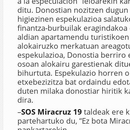
a la especulación” leloarekin ka
ditu. Donostian nozitzen dugun 
higiezinen espekulazioa salatuk
finantza-burbuilak eragindakoa 
aldian apartamendu turistikoe
alokairuzko merkatuan areagot
espekulazioa, Donostia berriro 
osoan alokairu garestienak ditu
bihurtuta. Espekulazio horren 
etxebezizitza bat ordaindu edot
duten milaka donostiar hiritik 
dira.
–
SOS Miracruz 19
taldeak ere 
partehartuko du, “Ez bota Mirac
pankartarekin.