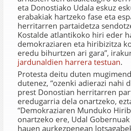
eta Donostiako Udala eskuz esku
erabakiak hartzeko fase eta es
herritarren partaidetza sendot
Kostalde atlantikoko hiri eder 
demokraziaren eta hiribizitza 
eredu bihurtzen ari gara”, iraku
jardunaldien harrera testuan
.
Protesta deitu duten mugimend
dutenez, “ozenki adierazi nahi 
prest Donostian herritarren par
eredugarria dela onartzeko, ezta
“Demokraziaren Munduko Hirib
onartzeko ere, Udal Gobernuak 
hauen aurkezpenean lotsagabek