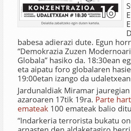
S
E
E
Deialdia zabaltzeko egin duten kartela.
D
babesa adierazi dute. Egun hor
“Demokrazia Zuzen Modernoari
Globala” hasiko da. 18:30ean eg
eta aipatu foro globalaren hasie
19:00etan izango da udaletxean
Jardunaldiak Miramar jauregian
azaroaren 17tik 19ra.
Parte har
emateak
100 emateak balio ditu
“Indarkeria terrorista bukatu o
arnasten den aldaketagiro berri