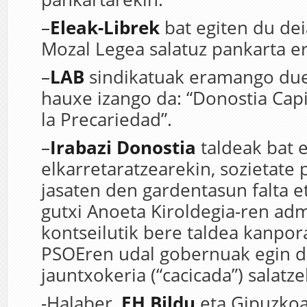
–
Eleak-Librek
bat egiten du dei
Mozal Legea salatuz pankarta 
–
LAB
sindikatuak eramango du
hauxe izango da: “Donostia Cap
la Precariedad”.
–
Irabazi Donostia
taldeak bat 
elkarretaratzearekin, sozietate
jasaten den gardentasun falta e
gutxi Anoeta Kiroldegia-ren adm
kontseilutik bere taldea kanpor
PSOEren udal gobernuak egin 
jauntxokeria (“cacicada”) salatze
-Halaber,
EH Bildu
eta Gipuzkoa