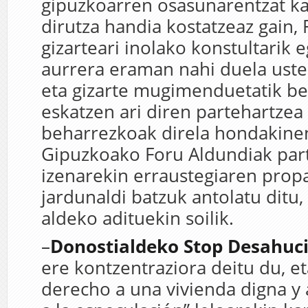
gipuzkoarren osasunarentzat kal
dirutza handia kostatzeaz gain,
gizarteari inolako konstultarik 
aurrera eraman nahi duela uste
eta gizarte mugimenduetatik be
eskatzen ari diren partehartzea
beharrezkoak direla hondakine
Gipuzkoako Foru Aldundiak par
izenarekin erraustegiaren pro
jardunaldi batzuk antolatu ditu
aldeko adituekin soilik.
–
Donostialdeko Stop Desahuc
ere kontzentraziora deitu du, et
derecho a una vivienda digna y 