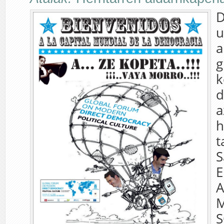
D
u
a
g
k
d
a
h
t
S
E
A
M
S