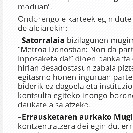
moduan”.
Ondorengo elkarteek egin dute 
deialdiarekin:
–
Satorralaia
bizilagunen mugi
“Metroa Donostian: Non da part
Inposaketa da!” dioen pankarta
hirian desadostasun zabala piz
egitasmo honen inguruan parte
biderik ez dagoela eta instituzio
kontsulta egiteko inongo boron
daukatela salatzeko.
–
Errausketaren aurkako Mu
kontzentratzera dei egin du, er