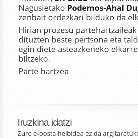
Nagusietako
Podemos-Ahal Du
zenbait ordezkari bilduko da el
Hirian prozesu partehartzaileak
dituzten beste pertsona eta tald
egin diete asteazkeneko elkarre
biltzeko.
Parte hartzea
Iruzkina idatzi
Zure e-posta helbidea ez da argitaratuk