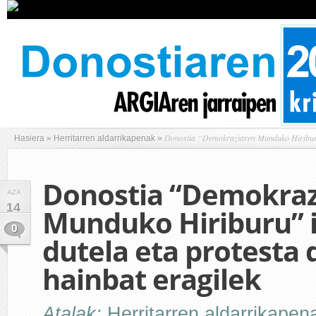
Donostia “Demokraziaren Munduko Hiriburu” i
Hasiera
»
Herritarren aldarrikapenak
»
Donostia “Demokraz
AZA
14
Munduko Hiriburu” 
0
dutela eta protesta 
hainbat eragilek
Atalak:
Herritarren aldarrikapen