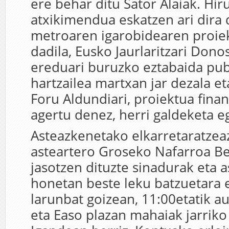
ere behar ditu Sator Alaiak. Hir
atxikimendua eskatzen ari dira 
metroaren igarobidearen proiek
dadila, Eusko Jaurlaritzari Dono
ereduari buruzko eztabaida pub
hartzailea martxan jar dezala e
Foru Aldundiari, proiektua fina
agertu denez, herri galdeketa eg
Asteazkenetako elkarretaratzeaz
asteartero Groseko Nafarroa B
jasotzen dituzte sinadurak eta 
honetan beste leku batzuetara er
larunbat goizean, 11:00etatik a
eta Easo plazan mahaiak jarriko 