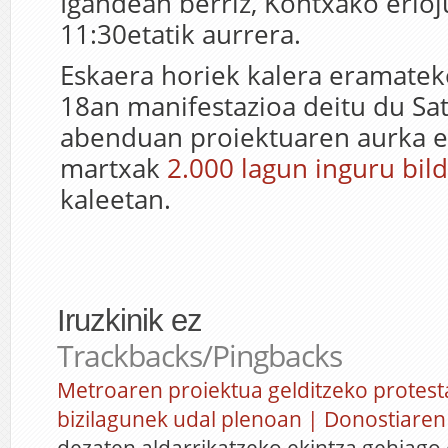
Igandean berriz, Kontxako erloj
11:30etatik aurrera.
Eskaera horiek kalera eramatek
18an manifestazioa deitu du Sat
abenduan proiektuaren aurka e
martxak
2.000 lagun inguru bil
kaleetan.
Iruzkinik ez
Trackbacks/Pingbacks
Metroaren proiektua gelditzeko protest
bizilagunek udal plenoan | Donostiaren