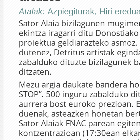
Atalak:
Azpiegiturak
,
Hiri eredu
Sator Alaia bizilagunen mugim
ekintza iragarri ditu Donostiak
proiektua geldiarazteko asmoz.
dutenez, Detritus artistak egin
zabalduko dituzte bizilagunek b
ditzaten.
Mezu argia daukate bandera hor
STOP”. 500 inguru zabalduko dit
aurrera bost euroko prezioan. 
duenak, asteazken honetan ber
Sator Alaiak FNAC parean egite
kontzentrazioan (17:30ean elkar