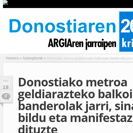
Donostiako metroa geldiarazteko balkoietan banderolak jarri,
Hasiera
»
Azpiegiturak
»
Donostiako metroa
MAI
18
geldiarazteko balko
0
banderolak jarri, si
bildu eta manifestaz
dituzte