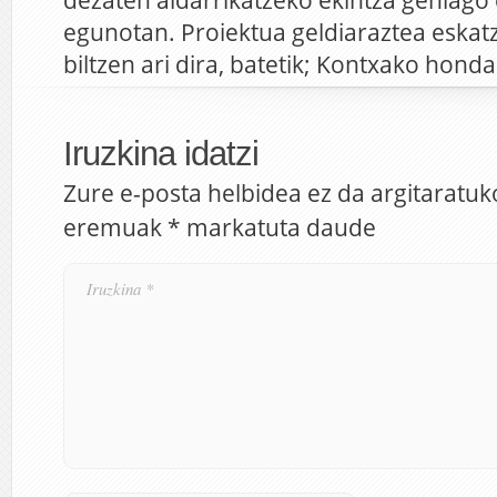
dezaten aldarrikatzeko ekintza gehiago e
egunotan. Proiektua geldiaraztea eskat
biltzen ari dira, batetik; Kontxako hond
Iruzkina idatzi
Zure e-posta helbidea ez da argitaratuk
eremuak
*
markatuta daude