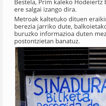
Bestela, Prim kaleko Hodeiertz
ere salgai izango dira.
Metroak kaltetuko dituen eraiki
berezia jarriko dute, balkoietak
buruzko informazioa duten me
postontzietan banatuz.