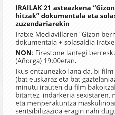
IRAILAK 21 asteazkena “Gizon
hitzak” dokumentala eta sola
zuzendariarekin
Iratxe Mediavillaren “Gizon berr
dokumentala + solasaldia Iratxe
NON
: Firestone lantegi berres
(Añorga) 19:00etan.
Ikus-entzunezko lana da, bi film
(bat euskaraz eta bat gaztelaniaz
minutu irauten du film bakoitz
bitartez, indarkeria sexistaren
eta menperakuntza maskulinoa
sentsibilizazioa eragin nahi dug