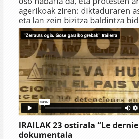
oso nabaria da, eta protesten a
agerikoak ziren: diktaduraren a
eta lan zein bizitza baldintza b
IRAILAK 23 ostirala “Le dernie
dokumentala