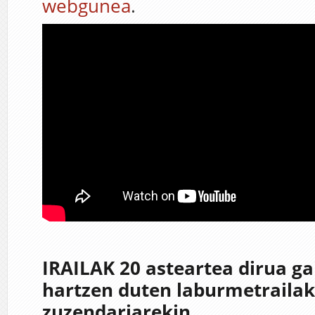
webgunea
.
IRAILAK 20 asteartea dirua g
hartzen duten laburmetrailak 
zuzendariarekin