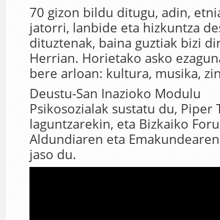
70 gizon bildu ditugu, adin, etnia
jatorri, lanbide eta hizkuntza d
dituztenak, baina guztiak bizi di
Herrian. Horietako asko ezaguna
bere arloan: kultura, musika, zi
Deustu-San Inazioko Modulu
Psikosozialak sustatu du, Piper 
laguntzarekin, eta Bizkaiko Foru
Aldundiaren eta Emakundearen 
jaso du.