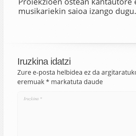
Proiekzioen ostean kantautore 
musikariekin saioa izango dugu
Iruzkina idatzi
Zure e-posta helbidea ez da argitaratuk
eremuak
*
markatuta daude