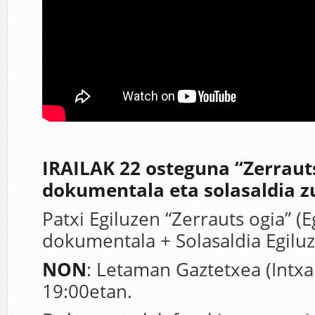
IRAILAK 22 osteguna “Zerraut
dokumentala eta solasaldia z
Patxi Egiluzen “Zerrauts ogia” (
dokumentala + Solasaldia Egiluz
NON
: Letaman Gaztetxea (Intx
19:00etan.