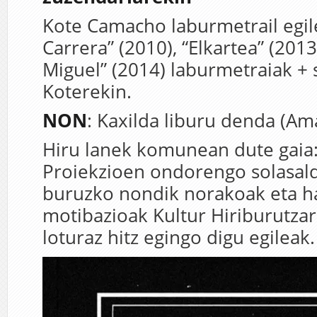
Kote Camacho laburmetrail egil
Carrera” (2010), “Elkartea” (201
Miguel” (2014) laburmetraiak + 
Koterekin.
NON
: Kaxilda liburu denda (Am
Hiru lanek komunean dute gaia:
Proiekzioen ondorengo solasald
buruzko nondik norakoak eta h
motibazioak Kultur Hiriburutza
loturaz hitz egingo digu egileak.