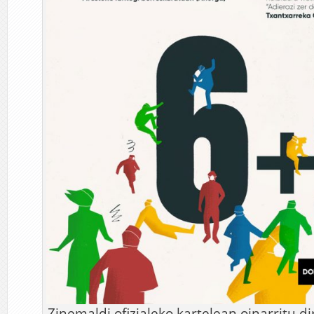
Zinemaldi ofizialeko kartelean oinarritu d