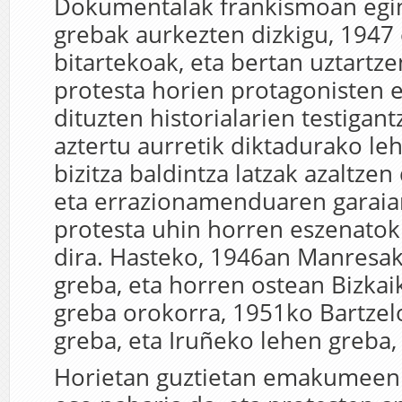
Dokumentalak frankismoan egi
grebak aurkezten dizkigu, 1947
bitartekoak, eta bertan uztartze
protesta horien protagonisten e
dituzten historialarien testigan
aztertu aurretik diktadurako le
bizitza baldintza latzak azaltzen 
eta errazionamenduaren garai
protesta uhin horren eszenatok
dira. Hasteko, 1946an Manresak
greba, eta horren ostean Bizka
greba orokorra, 1951ko Bartzel
greba, eta Iruñeko lehen greba,
Horietan guztietan emakumeen