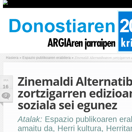
Zinemaldi Alternatiboaren zortzigarren ed
Hasiera
»
Espazio publikoaren erabilera
»
Zinemaldi Alternati
IRA
16
zortzigarren edizioa
0
soziala sei egunez
Atalak:
Espazio publikoaren era
amaitu da
,
Herri kultura
,
Herrita