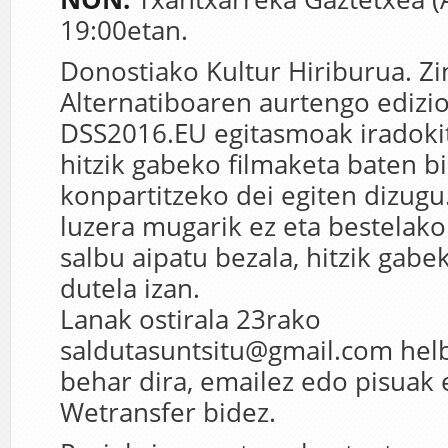
19:00etan.
Donostiako Kultur Hiriburua. Z
Alternatiboaren aurtengo edizi
DSS2016.EU egitasmoak iradoki
hitzik gabeko filmaketa baten b
konpartitzeko dei egiten dizugu
luzera mugarik ez eta bestelako 
salbu aipatu bezala, hitzik gab
dutela izan.
Lanak ostirala 23rako
saldutasuntsitu@gmail.com helb
behar dira, emailez edo pisuak
Wetransfer bidez.