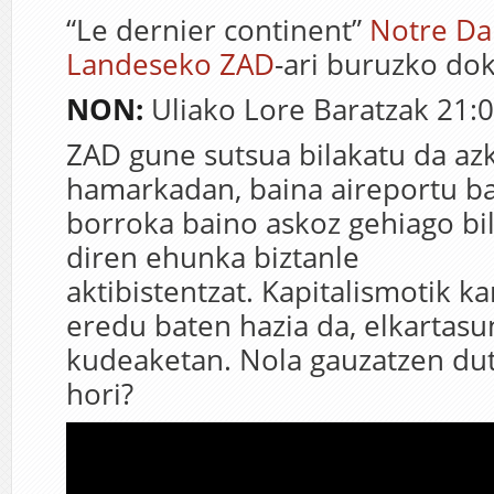
“Le dernier continent”
Notre D
Landeseko ZAD
-ari buruzko do
NON:
Uliako Lore Baratzak 21:0
ZAD gune sutsua bilakatu da az
hamarkadan, baina aireportu b
borroka baino askoz gehiago bi
diren ehunka biztanle
aktibistentzat. Kapitalismotik k
eredu baten hazia da, elkartasu
kudeaketan. Nola gauzatzen du
hori?