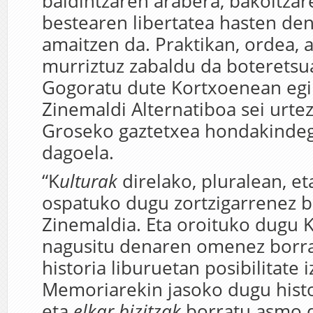
baldintzaren arabera, bakoitzar
bestearen libertatea hasten de
amaitzen da. Praktikan, ordea, 
murriztuz zabaldu da boteretsua
Gogoratu dute Kortxoenean egin
Zinemaldi Alternatiboa sei urtez
Groseko gaztetxea hondakindegi
dagoela.
“K
ulturak
direlako, pluralean, e
ospatuko dugu zortzigarrenez b
Zinemaldia. Eta oroituko dugu 
nagusitu denaren omenez borra
historia liburuetan posibilitate 
Memoriarekin jasoko dugu hist
eta
elkar bizitzak
borratu asmo d