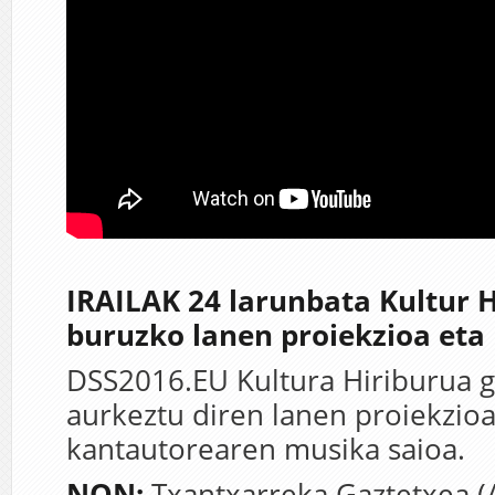
IRAILAK 24 larunbata Kultur H
buruzko lanen proiekzioa eta
DSS2016.EU Kultura Hiriburua ga
aurkeztu diren lanen proiekzioa
kantautorearen musika saioa.
NON:
Txantxarreka Gaztetxea (