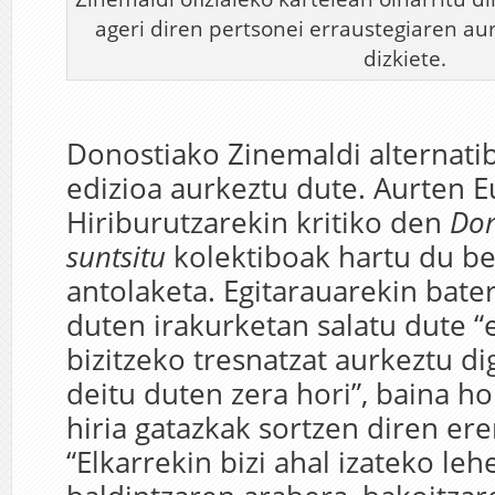
ageri diren pertsonei erraustegiaren a
dizkiete.
Donostiako Zinemaldi alternati
edizioa aurkeztu dute. Aurten 
Hiriburutzarekin kritiko den
Don
suntsitu
kolektiboak hartu du be
antolaketa. Egitarauarekin bate
duten irakurketan salatu dute “
bizitzeko tresnatzat aurkeztu d
deitu duten zera hori”, baina h
hiria gatazkak sortzen diren er
“Elkarrekin bizi ahal izateko le