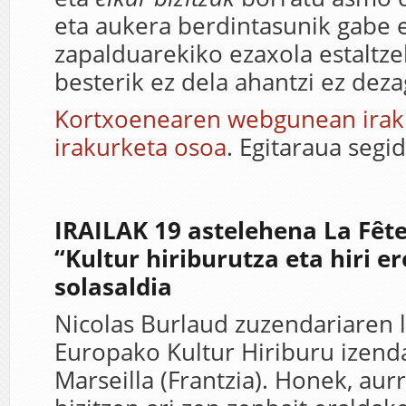
eta aukera berdintasunik gabe e
zapalduarekiko ezaxola estaltze
besterik ez dela ahantzi ez deza
Kortxoenearen webgunean irak
irakurketa osoa
. Egitaraua segi
IRAILAK 19 astelehena La Fête 
“Kultur hiriburutza eta hiri e
solasaldia
Nicolas Burlaud zuzendariaren 
Europako Kultur Hiriburu izend
Marseilla (Frantzia). Honek, aurr