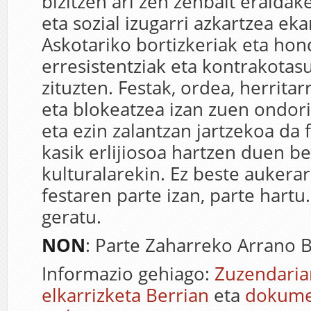
bizitzen ari zen zenbait eraldak
eta sozial izugarri azkartzea eka
Askotariko bortizkeriak eta h
erresistentziak eta kontrakotas
zituzten. Festak, ordea, herrita
eta blokeatzea izan zuen ondori
eta ezin zalantzan jartzekoa da f
kasik erlijiosoa hartzen duen b
kulturalarekin. Ez beste aukerar
festaren parte izan, parte hartu…
geratu.
NON
: Parte Zaharreko Arrano B
Informazio gehiago:
Zuzendaria
elkarrizketa Berrian
eta
dokume