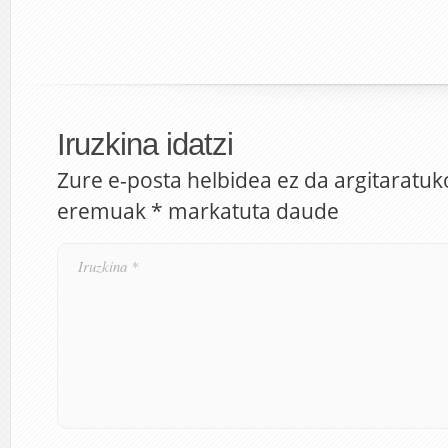
Iruzkina idatzi
Zure e-posta helbidea ez da argitaratuk
eremuak
*
markatuta daude