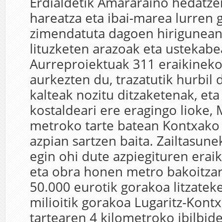
Erdialdetik Amararaino hedatze
hareatza eta ibai-marea lurren 
zimendatuta dagoen hirigunean
lituzketen arazoak eta ustekabe
Aurreproiektuak 311 eraikineko
aurkezten du, trazatutik hurbil
kalteak nozitu ditzaketenak, et
kostaldeari ere eragingo lioke,
metroko tarte batean Kontxako
azpian sartzen baita. Zailtasune
egin ohi dute azpiegituren erai
eta obra honen metro bakoitza
50.000 eurotik gorakoa litzatek
milioitik gorakoa Lugaritz-Kont
tartearen 4 kilometroko ibilbid