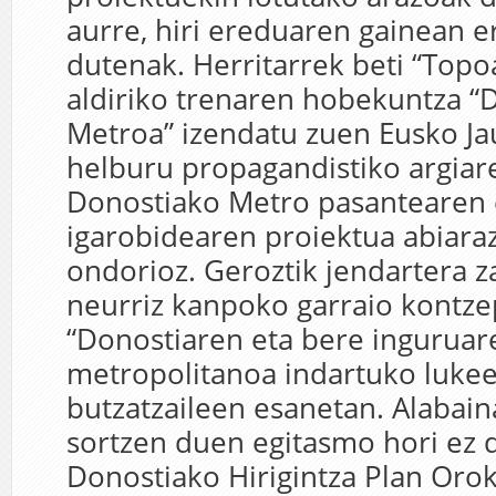
aurre, hiri ereduaren gainean e
dutenak. Herritarrek beti “Topo
aldiriko trenaren hobekuntza “
Metroa” izendatu zuen Eusko Jau
helburu propagandistiko argiar
Donostiako Metro pasantearen
igarobidearen proiektua abiara
ondorioz. Geroztik jendartera 
neurriz kanpoko garraio kontzep
“Donostiaren eta bere ingurua
metropolitanoa indartuko luke
butzatzaileen esanetan. Alabain
sortzen duen egitasmo hori ez 
Donostiako Hirigintza Plan Orok