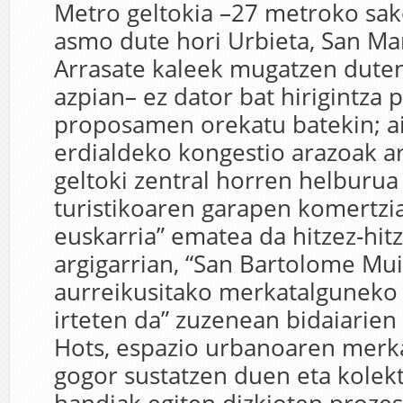
Metro geltokia –27 metroko sa
asmo dute hori Urbieta, San Mar
Arrasate kaleek mugatzen dute
azpian– ez dator bat hirigintza 
proposamen orekatu batekin; aitz
erdialdeko kongestio arazoak a
geltoki zentral horren helburua 
turistikoaren garapen komertzia
euskarria” ematea da hitzez-hit
argigarrian, “San Bartolome Mu
aurreikusitako merkatalguneko 
irteten da” zuzenean bidaiarien 
Hots, espazio urbanoaren merka
gogor sustatzen duen eta kolekti