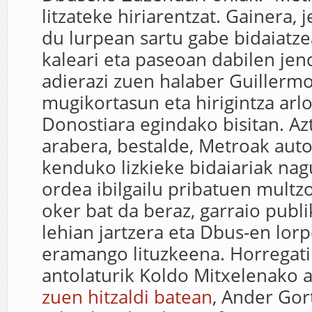
litzateke hiriarentzat. Gainera,
du lurpean sartu gabe bidaiatzea
kaleari eta paseoan dabilen jen
adierazi zuen halaber Guillerm
mugikortasun eta hirigintza arl
Donostiara egindako bisitan. Az
arabera, bestalde, Metroak auto
kenduko lizkieke bidaiariak nagu
ordea ibilgailu pribatuen multz
oker bat da beraz, garraio publ
lehian jartzera eta Dbus-en lor
eramango lituzkeena. Horregatik
antolaturik Koldo Mitxelenako 
zuen hitzaldi batean
, Ander Gor