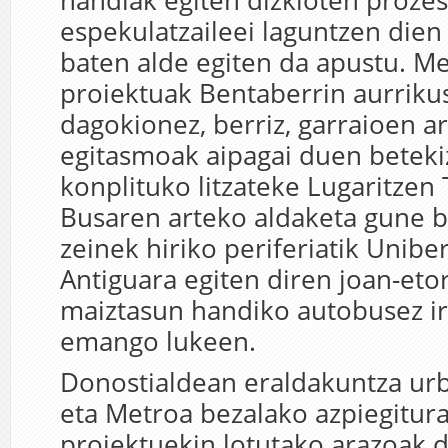
handiak egiten dizkioten proze
espekulatzaileei laguntzen dien
baten alde egiten da apustu. M
proiektuak Bentaberrin aurrikus
dagokionez, berriz, garraioen a
egitasmoak aipagai duen beteki
konplituko litzateke Lugaritzen
Busaren arteko aldaketa gune b
zeinek hiriko periferiatik Unibe
Antiguara egiten diren joan-eto
maiztasun handiko autobusez ir
emango lukeen.
Donostialdean eraldakuntza urb
eta Metroa bezalako azpiegitur
proiektuekin lotutako arazoak d