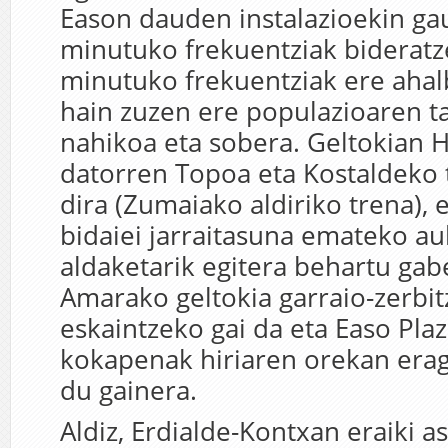
Eason dauden instalazioekin ga
minutuko frekuentziak bideratze
minutuko frekuentziak ere ahalb
hain zuzen ere populazioaren t
nahikoa eta sobera. Geltokian 
datorren Topoa eta Kostaldeko 
dira (Zumaiako aldiriko trena),
bidaiei jarraitasuna emateko au
aldaketarik egitera behartu gab
Amarako geltokia garraio-zerbi
eskaintzeko gai da eta Easo Pla
kokapenak hiriaren orekan erag
du gainera.
Aldiz, Erdialde-Kontxan eraiki 