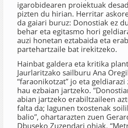
igarobidearen proiektuak desa
pizten du hirian. Herritar askore
da gaiari buruz: Donostiak ez d
behar eta egitasmo hori geldiar
auzi honetan eztabaida eta era
partehartzaile bat irekitzeko.
Hainbat galdera eta kritika plan
Jaurlaritzako sailburu Ana Oreg
“faraonikotzat” jo eta geldiaraz
hau ezbaian jartzeko. “Donosti
abian jartzeko erabiltzaileen az
falta da; lagunen txostenak soil
balio”, ohartarazten zuen Gera
Dbuseko Zuzendari ohiak. “Metr