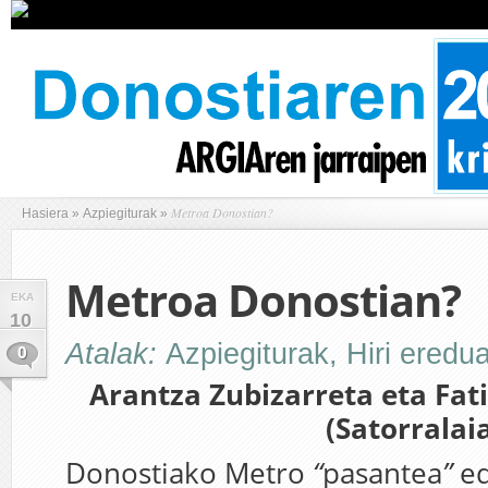
Metroa Donostian?
Hasiera
»
Azpiegiturak
»
Metroa Donostian?
EKA
10
Atalak:
Azpiegiturak
,
Hiri eredu
0
Arantza Zubizarreta eta Fa
(Satorralai
Donostiako Metro
“
pasantea
”
e