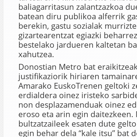
baliagarritasun zalantzazkoa du
batean diru publikoa alferrik ga
berekin, gastu sozialak murrizte
gizartearentzat egiazki beharre
bestelako jardueren kaltetan ba
xahutzea.
Donostian Metro bat eraikitzea
justifikaziorik hiriaren tamainar
Amarako EuskoTrenen geltoki zen
erdialdera oinez iristeko sarbid
non desplazamenduak oinez edo
eroso eta arin egin daitezkeen.
bultzatzaileek esaten dute gelt
egin behar dela “kale itsu” bat 