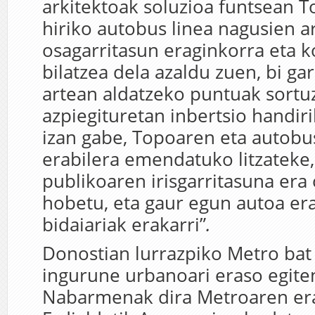
arkitektoak soluzioa funtsean 
hiriko autobus linea nagusien a
osagarritasun eraginkorra eta 
bilatzea dela azaldu zuen, bi ga
artean aldatzeko puntuak sortuz
azpiegituretan inbertsio handir
izan gabe, Topoaren eta autobu
erabilera emendatuko litzateke,
publikoaren irisgarritasuna era
hobetu, eta gaur egun autoa er
bidaiariak erakarri”
.
Donostian lurrazpiko Metro bat 
ingurune urbanoari eraso egiten
Nabarmenak dira Metroaren era