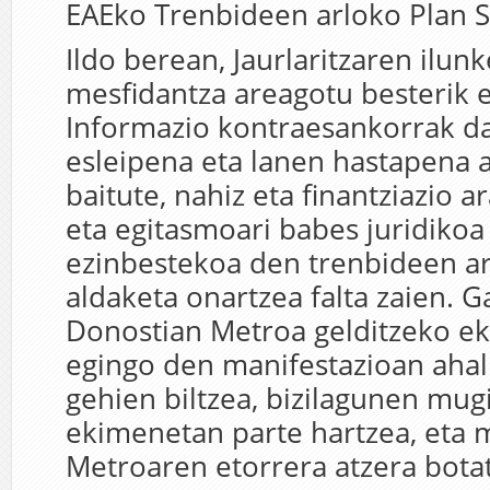
EAEko Trenbideen arloko Plan S
Ildo berean, Jaurlaritzaren ilunk
mesfidantza areagotu besterik e
Informazio kontraesankorrak d
esleipena eta lanen hastapena a
baitute, nahiz eta finantziazio a
eta egitasmoari babes juridiko
ezinbestekoa den trenbideen a
aldaketa onartzea falta zaien. G
Donostian Metroa gelditzeko e
egingo den manifestazioan ahal
gehien biltzea, bizilagunen m
ekimenetan parte hartzea, eta m
Metroaren etorrera atzera bota