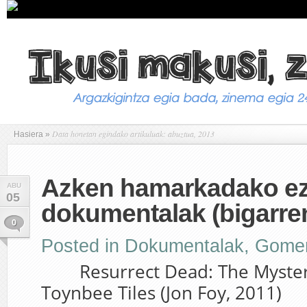
Data honetan egindako artikuluak: abuztua, 2013
Hasiera
»
Azken hamarkadako ez
ABU
05
dokumentalak (bigarren
0
Posted in
Dokumentalak
,
Gome
Resurrect Dead: The Mystery
Toynbee Tiles (Jon Foy