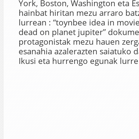
York, Boston, Washington eta E
hainbat hiritan mezu arraro bat
lurrean : “toynbee idea in movi
dead on planet jupiter” dokume
protagonistak mezu hauen zerg
esanahia azalerazten saiatuko 
Ikusi eta hurrengo egunak lurrer