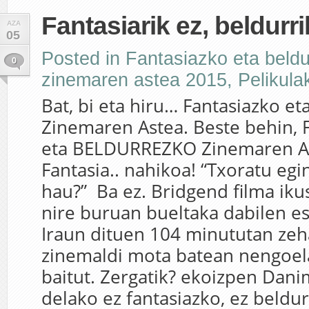
Fantasiarik ez, beldurri
AZA
05
Posted in
Fantasiazko eta beld
0
zinemaren astea 2015
,
Pelikula
Bat, bi eta hiru… Fantasiazko e
Zinemaren Astea. Beste behin,
eta BELDURREZKO Zinemaren As
Fantasia.. nahikoa! “Txoratu egin
hau?” Ba ez. Bridgend filma iku
nire buruan bueltaka dabilen esa
Iraun dituen 104 minututan zeh
zinemaldi mota batean nengoel
baitut. Zergatik? ekoizpen Dan
delako ez fantasiazko, ez beldur