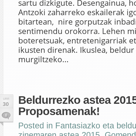
sartu dizkigute. Desengainua, ho
Antzoki zaharreko eskailerak ig
bitartean, nire gorputzak inbad
sentimendu orokorra. Lehen m
boteretsuak, entretenigarriak e
ikusten direnak. Ikuslea, beldur
murgiltzeko...
Beldurrezko astea 2015
URR
30
Proposamenak!
0
Posted in
Fantasiazko eta beld
zinemaren astea 2015
,
Gomend