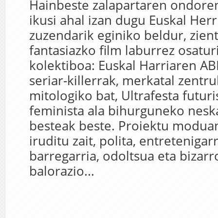
Hainbeste zalapartaren ondore
ikusi ahal izan dugu Euskal Herr
zuzendarik eginiko beldur, zientz
fantasiazko film laburrez osatur
kolektiboa: Euskal Harriaren A
seriar-killerrak, merkatal zent
mitologiko bat, Ultrafesta futuri
feminista ala bihurguneko nes
besteak beste. Proiektu moduan
iruditu zait, polita, entretenigarr
barregarria, odoltsua eta bizarr
balorazio...