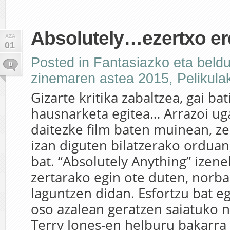
Absolutely…ezertxo er
AZA
01
Posted in
Fantasiazko eta beld
0
zinemaren astea 2015
,
Pelikula
Gizarte kritika zabaltzea, gai ba
hausnarketa egitea… Arrazoi uga
daitezke film baten muinean, ze
izan diguten bilatzerako ordua
bat. “Absolutely Anything” izene
zertarako egin ote duten, norba
laguntzen didan. Esfortzu bat e
oso azalean geratzen saiatuko na
Terry Jones-en helburu bakarra