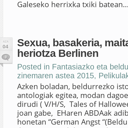
Galeseko herrixka txiki batean..
Sexua, basakeria, mait
AZA
04
heriotza Berlinen
0
Posted in
Fantasiazko eta beld
zinemaren astea 2015
,
Pelikula
Azken boladan, beldurrezko isto
antologiak egitea, modan dagoe
dirudi ( V/H/S, Tales of Hallowe
joan gabe, EHaren ABDAak adib
honetan “German Angst “(Beldu