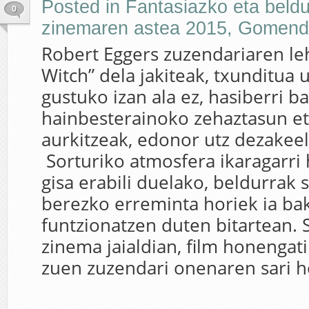
Posted in
Fantasiazko eta beld
0
zinemaren astea 2015
,
Gomend
Robert Eggers zuzendariaren leh
Witch” dela jakiteak, txunditua 
gustuko izan ala ez, hasiberri b
hainbesterainoko zehaztasun e
aurkitzeak, edonor utz dezakeel
Sorturiko atmosfera ikaragarri 
gisa erabili duelako, beldurrak 
berezko erreminta horiek ia bak
funtzionatzen duten bitartean.
zinema jaialdian, film honengati
zuen zuzendari onenaren sari hor