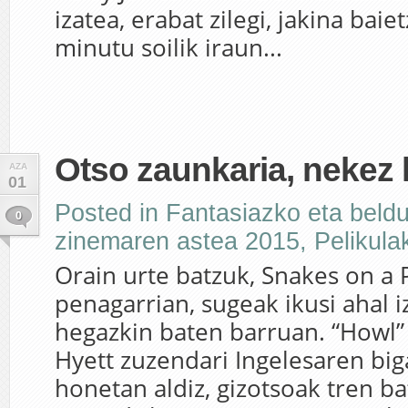
izatea, erabat zilegi, jakina bai
minutu soilik iraun...
Otso zaunkaria, nekez 
AZA
01
Posted in
Fantasiazko eta beld
0
zinemaren astea 2015
,
Pelikula
Orain urte batzuk, Snakes on a 
penagarrian, sugeak ikusi ahal 
hegazkin baten barruan. “Howl”
Hyett zuzendari Ingelesaren big
honetan aldiz, gizotsoak tren b