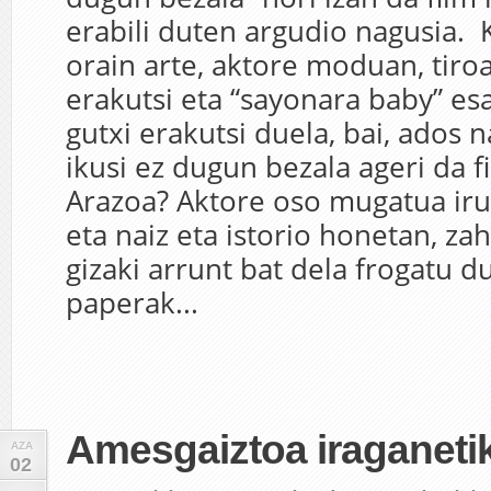
erabili duten argudio nagusia. 
orain arte, aktore moduan, tiroa
erakutsi eta “sayonara baby” es
gutxi erakutsi duela, bai, ados n
ikusi ez dugun bezala ageri da 
Arazoa? Aktore oso mugatua iru
eta naiz eta istorio honetan, za
gizaki arrunt bat dela frogatu d
paperak...
Amesgaiztoa iraganeti
AZA
02