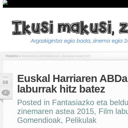
Fantasiazko eta beldurrezko zinemaren astea 2015
Hasiera
»
Euskal Harriaren ABDa
AZA
06
laburrak hitz batez
0
Posted in
Fantasiazko eta beld
zinemaren astea 2015
,
Film lab
Gomendioak
,
Pelikulak