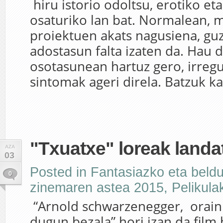
hiru istorio odoltsu, erotiko eta
osaturiko lan bat. Normalean, 
proiektuen akats nagusiena, guz
adostasun falta izaten da. Hau d
osotasunean hartuz gero, irreg
sintomak ageri direla. Batzuk kali
"Txuatxe" loreak landa
AZA
03
Posted in
Fantasiazko eta beld
0
zinemaren astea 2015
,
Pelikula
“Arnold schwarzenegger, orain 
dugun bezala” hori izan da film