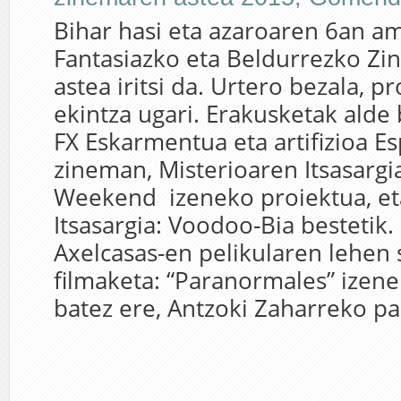
Bihar hasi eta azaroaren 6an a
Fantasiazko eta Beldurrezko Zi
astea iritsi da. Urtero bezala, 
ekintza ugari. Erakusketak alde b
FX Eskarmentua eta artifizioa E
zineman, Misterioaren Itsasarg
Weekend izeneko proiektua, et
Itsasargia: Voodoo-Bia bestetik. 
Axelcasas-en pelikularen lehen
filmaketa: “Paranormales” izene
batez ere, Antzoki Zaharreko pan