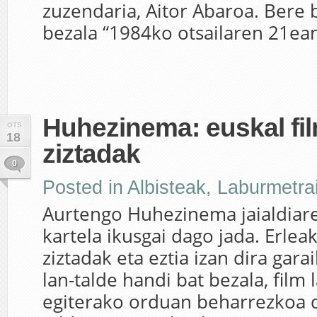
zuzendaria, Aitor Abaroa. Bere
bezala “1984ko otsailaren 21ean 
Huhezinema: euskal fil
OTS
18
ziztadak
0
Posted in
Albisteak
,
Laburmetra
Aurtengo Huhezinema jaialdiare
kartela ikusgai dago jada. Erleak
ziztadak eta eztia izan dira gara
lan-talde handi bat bezala, film 
egiterako orduan beharrezkoa d