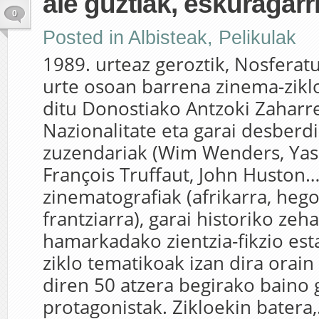
ale guztiak, eskuragarr
0
Posted in
Albisteak
,
Pelikulak
1989. urteaz geroztik, Nosfera
urte osoan barrena zinema-zikl
ditu Donostiako Antzoki Zaharr
Nazionalitate eta garai desberd
zuzendariak (Wim Wenders, Yas
François Truffaut, John Huston…
zinematografiak (afrikarra, hego
frantziarra), garai historiko zeh
hamarkadako zientzia-fikzio est
ziklo tematikoak izan dira orain
diren 50 atzera begirako baino
protagonistak. Zikloekin batera,.