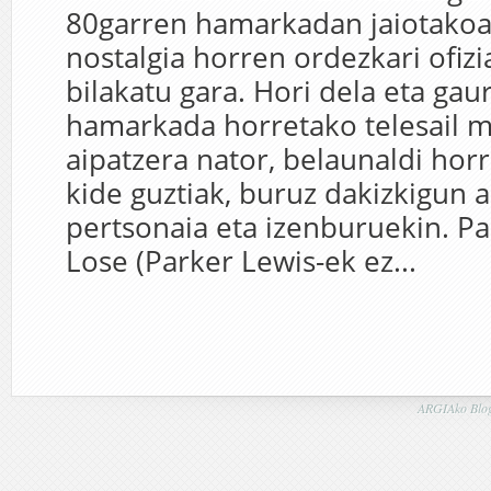
80garren hamarkadan jaiotakoa
nostalgia horren ordezkari ofiz
bilakatu gara. Hori dela eta gau
hamarkada horretako telesail m
aipatzera nator, belaunaldi hor
kide guztiak, buruz dakizkigun a
pertsonaia eta izenburuekin. Pa
Lose (Parker Lewis-ek ez...
ARGIAko Blog