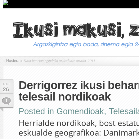
Data honetan egindako artikuluak: otsaila, 2015
Hasiera
»
Derrigorrez ikusi beha
OTS
26
telesail nordikoak
1
Posted in
Gomendioak
,
Telesail
Herrialde nordikoak, bost estat
eskualde geografikoa: Danimarka