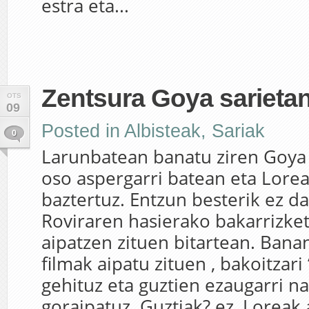
estra eta...
Zentsura Goya sarieta
OTS
09
Posted in
Albisteak
,
Sariak
0
Larunbatean banatu ziren Goya s
oso aspergarri batean eta Lorea
baztertuz. Entzun besterik ez d
Roviraren hasierako bakarrizke
aipatzen zituen bitartean. Bana
filmak aipatu zituen , bakoitzari 
gehituz eta guztien ezaugarri n
goraipatuz. Guztiak? ez, Loreak