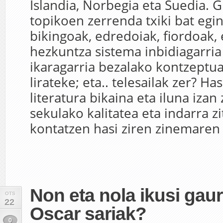
Islandia, Norbegia eta Suedia. 
topikoen zerrenda txiki bat egin
bikingoak, edredoiak, fiordoak, 
hezkuntza sistema inbidiagarria
ikaragarria bezalako kontzeptu
lirateke; eta.. telesailak zer? Ha
literatura bikaina eta iluna iza
sekulako kalitatea eta indarra zi
kontatzen hasi ziren zinemaren b
Non eta nola ikusi gau
OTS
22
Oscar sariak?
0