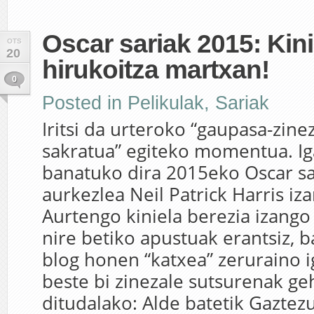
Oscar sariak 2015: Kini
OTS
20
hirukoitza martxan!
0
Posted in
Pelikulak
,
Sariak
Iritsi da urteroko “gaupasa-zinez
sakratua” egiteko momentua. I
banatuko dira 2015eko Oscar sa
aurkezlea Neil Patrick Harris iz
Aurtengo kiniela berezia izango 
nire betiko apustuak erantsiz, b
blog honen “katxea” zeruraino 
beste bi zinezale sutsurenak ge
ditudalako: Alde batetik Gaztez