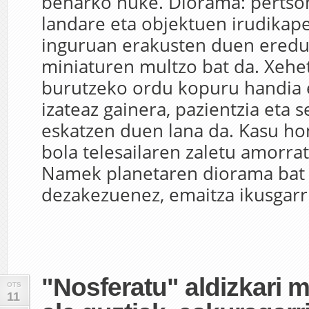
beharko nuke. Diorama: pertson
landare eta objektuen irudikap
inguruan erakusten duen eredu
miniaturen multzo bat da. Xehe
burutzeko ordu kopuru handia
izateaz gainera, pazientzia eta s
eskatzen duen lana da. Kasu ho
bola telesailaren zaletu amorrat
Namek planetaren diorama bat e
dezakezuenez, emaitza ikusgarri
"Nosferatu" aldizkari m
OTS
11