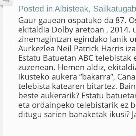
Posted in
Albisteak
,
Sailkatuga
Gaur gauean ospatuko da 87. Os
ekitaldia Dolby aretoan , 2014. 
zinemagintzan egindako lanik o
Aurkezlea Neil Patrick Harris iz
Estatu Batuetan ABC telebistak
zuzenean. Hemen aldiz, ekitald
ikusteko aukera “bakarra”, Cana
telebista katearen bitartez. Bai
beste aukerarik? Estatu batuetan
eta ordainpeko telebistarik ez b
ditugu sarien banaketak ikusi? Ja