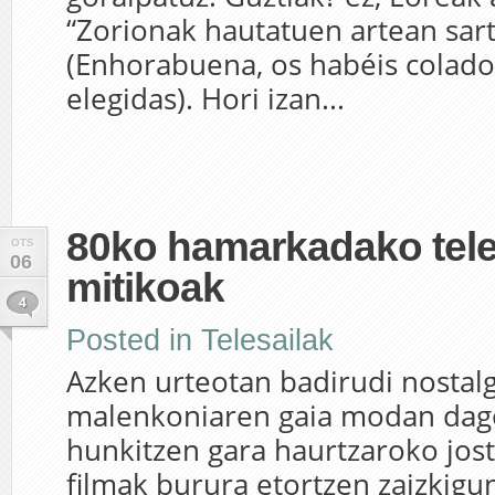
“Zorionak hautatuen artean sart
(Enhorabuena, os habéis colado
elegidas). Hori izan...
80ko hamarkadako tele
OTS
06
mitikoak
4
Posted in
Telesailak
Azken urteotan badirudi nostal
malenkoniaren gaia modan dagoe
hunkitzen gara haurtzaroko jost
filmak burura etortzen zaizkigu