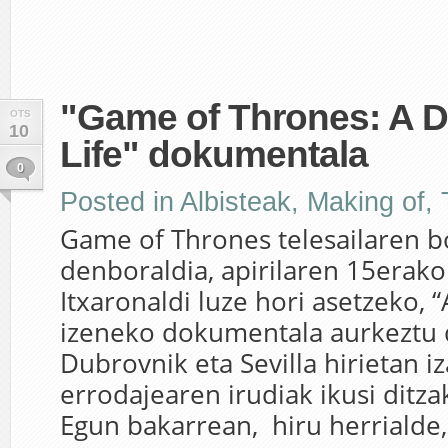
"Game of Thrones: A D
OTS
10
Life" dokumentala
0
Posted in
Albisteak
,
Making of
,
Game of Thrones telesailaren 
denboraldia, apirilaren 15erako
Itxaronaldi luze hori asetzeko, “A
izeneko dokumentala aurkeztu d
Dubrovnik eta Sevilla hirietan 
errodajearen irudiak ikusi ditz
Egun bakarrean, hiru herrialde