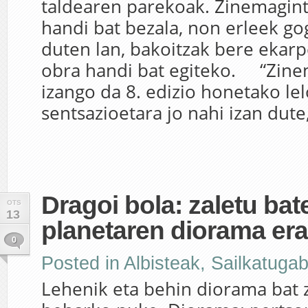
taldearen parekoak. Zinemagint
handi bat bezala, non erleek go
duten lan, bakoitzak bere ekarp
obra handi bat egiteko. “Zine
izango da 8. edizio honetako le
sentsazioetara jo nahi izan dute
Dragoi bola: zaletu ba
OTS
13
planetaren diorama era
0
Posted in
Albisteak
,
Sailkatuga
Lehenik eta behin diorama bat 