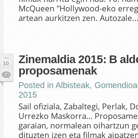
McQueen “Hollywood-eko erreg
artean aurkitzen zen. Autozale..
Zinemaldia 2015: B al
IRA
10
proposamenak
2
Posted in
Albisteak
,
Gomendioa
2015
Sail ofiziala, Zabaltegi, Perlak, D
Urrezko Maskorra… Proposamen
garaian, normalean oihartzun g
dituzten izen eta filmak aipatzen