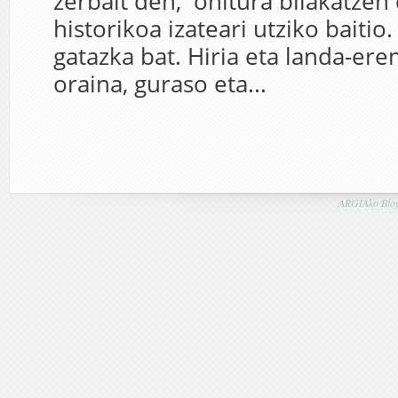
zerbait den, ohitura bilakatzen
historikoa izateari utziko baitio
gatazka bat. Hiria eta landa-ere
oraina, guraso eta...
ARGIAko Blog