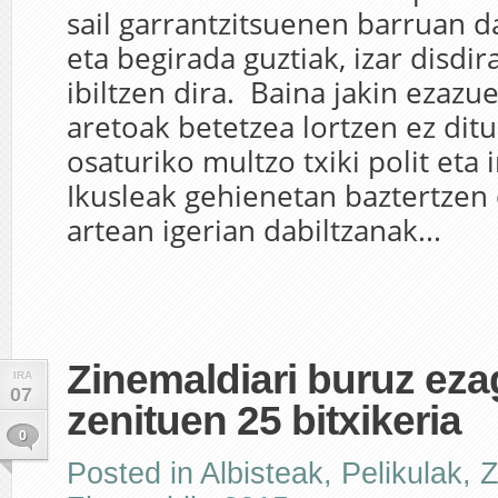
sail garrantzitsuenen barruan 
eta begirada guztiak, izar disdir
ibiltzen dira. Baina jakin ezazu
aretoak betetzea lortzen ez ditu
osaturiko multzo txiki polit eta 
Ikusleak gehienetan baztertzen 
artean igerian dabiltzanak...
Zinemaldiari buruz eza
IRA
07
zenituen 25 bitxikeria
0
Posted in
Albisteak
,
Pelikulak
,
Z