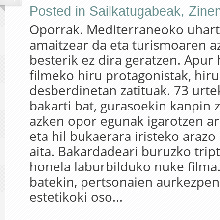
Posted in
Sailkatugabeak
,
Zine
Oporrak. Mediterraneoko uhart
amaitzear da eta turismoaren 
besterik ez dira geratzen. Apur
filmeko hiru protagonistak, hiru
desberdinetan zatituak. 73 urt
bakarti bat, gurasoekin kanpin z
azken opor egunak igarotzen ar
eta hil bukaerara iristeko arazo 
aita. Bakardadeari buruzko tript
honela laburbilduko nuke filma.
batekin, pertsonaien aurkezpen
estetikoki oso...