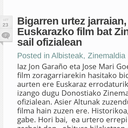
Bigarren urtez jarraian,
UZT
23
Euskarazko film bat Z
0
sail ofizialean
Posted in
Albisteak
,
Zinemaldia
Iaz Jon Garaño eta Jose Mari G
film zoragarriarekin hasitako bid
aurten ere Euskaraz errodaturik
izango dugu Donostiako Zinemal
ofizialean. Asier Altunak zuze
filma hain zuzen ere. Historikoa,
gabe. Hori bai, ea urtero errep