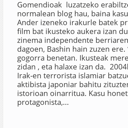
Gomendioak luzatzeko erabiltz
normalean blog hau, baina kasu
Ander izeneko irakurle batek p
film bat ikusteko aukera izan du
zinema independente berriaren
dagoen, Bashin hain zuzen ere. 
gogorra benetan. Ikusteak mere
zidan , eta halaxe izan da. 2004
Irak-en terrorista islamiar batzu
aktibista japoniar bahitu zituz
istorioan oinarritua. Kasu honet
protagonista,...