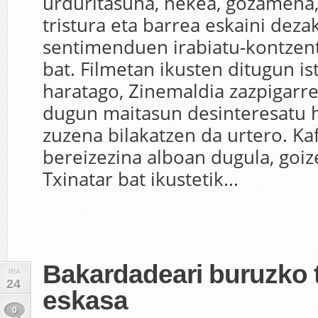
urduritasuna, nekea, gozamena, 
tristura eta barrea eskaini dez
sentimenduen irabiatu-kontzent
bat. Filmetan ikusten ditugun is
haratago, Zinemaldia zazpigarr
dugun maitasun desinteresatu h
zuzena bilakatzen da urtero. Ka
bereizezina alboan dugula, goiz
Txinatar bat ikustetik...
Bakardadeari buruzko t
IRA
24
eskasa
0