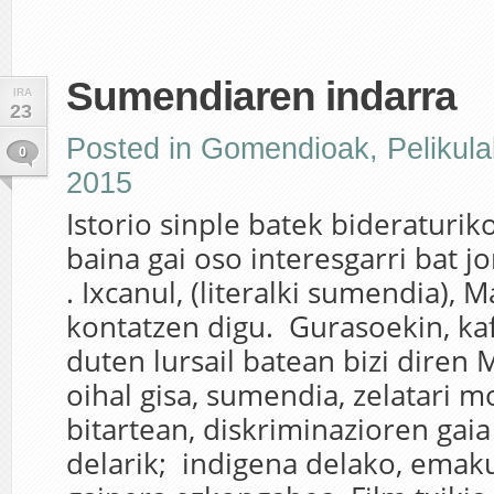
Sumendiaren indarra
IRA
23
Posted in
Gomendioak
,
Pelikula
0
2015
Istorio sinple batek bideraturik
baina gai oso interesgarri bat j
. Ixcanul, (literalki sumendia), M
kontatzen digu. Gurasoekin, ka
duten lursail batean bizi diren M
oihal gisa, sumendia, zelatari
bitartean, diskriminazioren gaia
delarik; indigena delako, ema