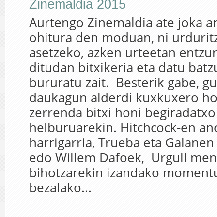
Zinemaldia 2015
Aurtengo Zinemaldia ate joka ar
ohitura den moduan, ni urduritz
asetzeko, azken urteetan entzun
ditudan bitxikeria eta datu batz
bururatu zait. Besterik gabe, g
daukagun alderdi kuxkuxero hor
zerrenda bitxi honi begiradatxo
helburuarekin. Hitchcock-en a
harrigarria, Trueba eta Galanen 
edo Willem Dafoek, Urgull men
bihotzarekin izandako momentu
bezalako...