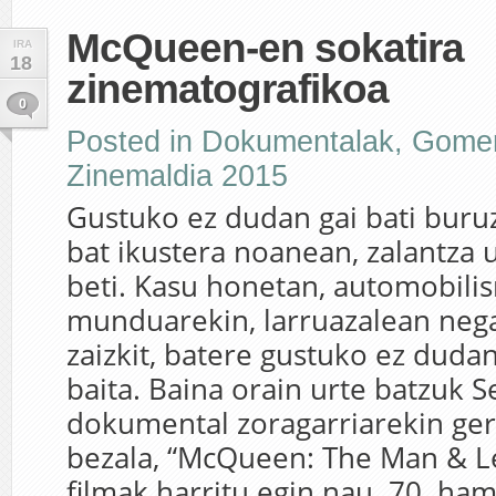
McQueen-en sokatira
IRA
18
zinematografikoa
0
Posted in
Dokumentalak
,
Gome
Zinemaldia 2015
Gustuko ez dudan gai bati bur
bat ikustera noanean, zalantza u
beti. Kasu honetan, automobil
munduarekin, larruazalean nega
zaizkit, batere gustuko ez dudan
baita. Baina orain urte batzuk 
dokumental zoragarriarekin gert
bezala, “McQueen: The Man & L
filmak harritu egin nau. 70. ha