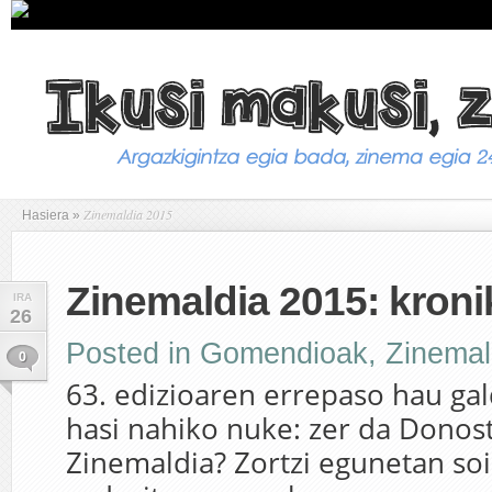
Zinemaldia 2015
Hasiera
»
Zinemaldia 2015: kroni
IRA
26
Posted in
Gomendioak
,
Zinemal
0
63. edizioaren errepaso hau ga
hasi nahiko nuke: zer da Donos
Zinemaldia? Zortzi egunetan soil