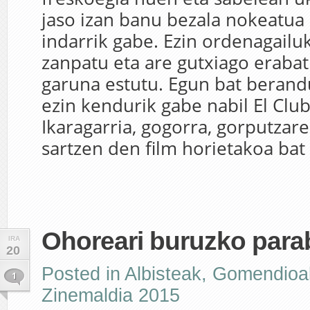
jaso izan banu bezala nokeatua 
indarrik gabe. Ezin ordenagailu
zanpatu eta are gutxiago eraba
garuna estutu. Egun bat berand
ezin kendurik gabe nabil El Club
Ikaragarria, gogorra, gorputzar
sartzen den film horietakoa bat b
Ohoreari buruzko para
IRA
20
Posted in
Albisteak
,
Gomendioa
1
Zinemaldia 2015