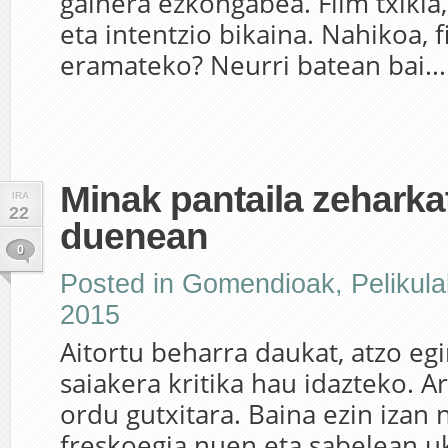
gainera ezkongabea. Film txikia,
eta intentzio bikaina. Nahikoa, 
eramateko? Neurri batean bai...
Minak pantaila zeharka
IRA
22
duenean
0
Posted in
Gomendioak
,
Pelikula
2015
Aitortu beharra daukat, atzo eg
saiakera kritika hau idazteko. Ar
ordu gutxitara. Baina ezin izan 
freskoegia nuen eta sabelean u