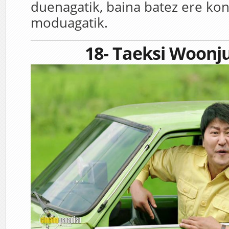
duenagatik, baina batez ere ko
moduagatik.
18- Taeksi Woon