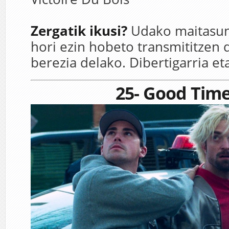
Zergatik ikusi?
Udako maitasun
hori ezin hobeto transmititzen 
berezia delako. Dibertigarria et
25- Good Tim