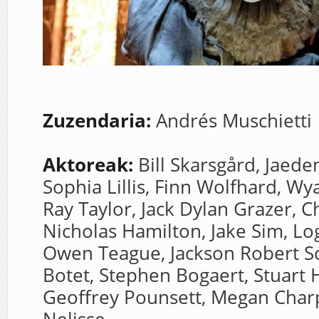
Zuzendaria:
Andrés Muschietti
Aktoreak:
Bill Skarsgård,
Jaede
Sophia Lillis,
Finn Wolfhard,
Wya
Ray Taylor,
Jack Dylan Grazer,
C
Nicholas Hamilton,
Jake Sim,
Lo
Owen Teague,
Jackson Robert S
Botet,
Stephen Bogaert,
Stuart 
Geoffrey Pounsett,
Megan Charp