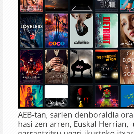
AEB-tan, sarien denboraldia ora
hasi zen arren, Euskal Herrian, 
garrantzitsu ugari ikusteko itxa