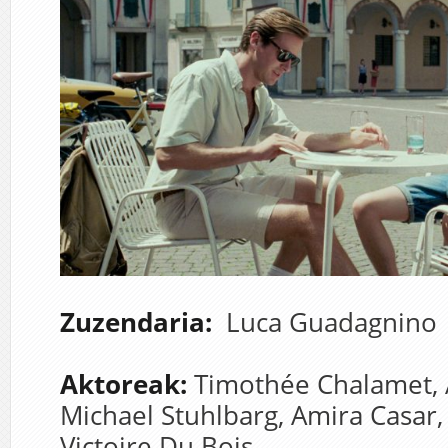
Zuzendaria:
Luca Guadagnino
Aktoreak:
Timothée Chalamet,
Michael Stuhlbarg,
Amira Casar
Victoire Du Bois