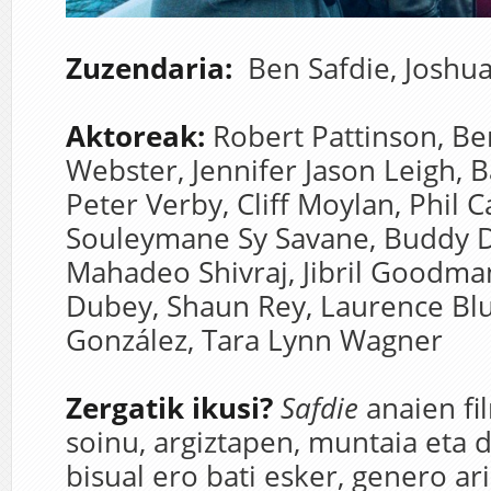
Zuzendaria:
Ben Safdie,
Joshua
Aktoreak:
Robert Pattinson,
Be
Webster,
Jennifer Jason Leigh,
B
Peter Verby,
Cliff Moylan,
Phil 
Souleymane Sy Savane,
Buddy D
Mahadeo Shivraj,
Jibril Goodma
Dubey,
Shaun Rey,
Laurence Bl
González,
Tara Lynn Wagner
Zergatik ikusi?
Safdie
anaien fil
soinu, argiztapen, muntaia eta
bisual ero bati esker, genero ar