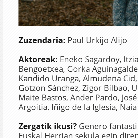
Zuzendaria:
Paul Urkijo Alijo
Aktoreak:
Eneko Sagardoy,
Itzi
Bengoetxea,
Gorka Aguinagalde
Kandido Uranga,
Almudena Cid
Gotzon Sánchez,
Zigor Bilbao,
U
Maite Bastos,
Ander Pardo,
Jos
Argoitia,
Iñigo de la Iglesia,
Naia
Zergatik ikusi?
G
enero fantast
Euskal Herrian sekula egin dire