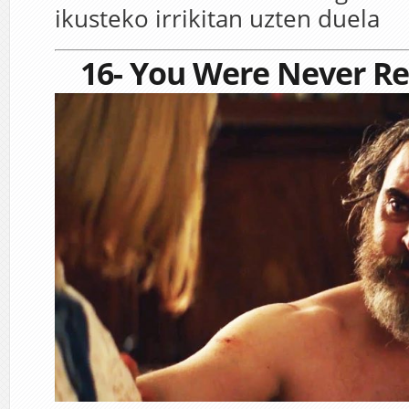
ikusteko irrikitan uzten duela
16- You Were Never Re