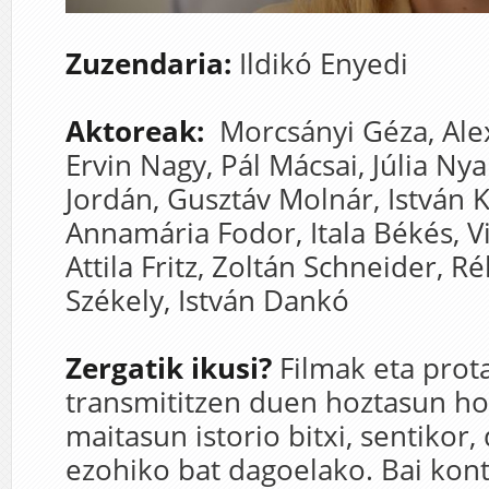
Zuzendaria:
Ildikó Enyedi
Aktoreak:
Morcsányi Géza,
Ale
Ervin Nagy,
Pál Mácsai,
Júlia Ny
Jordán,
Gusztáv Molnár,
István K
Annamária Fodor,
Itala Békés,
V
Attila Fritz,
Zoltán Schneider,
Ré
Székely,
István Dankó
Zergatik ikusi?
Filmak eta prot
transmititzen duen hoztasun ho
maitasun istorio bitxi, sentikor,
ezohiko bat dagoelako. Bai kon