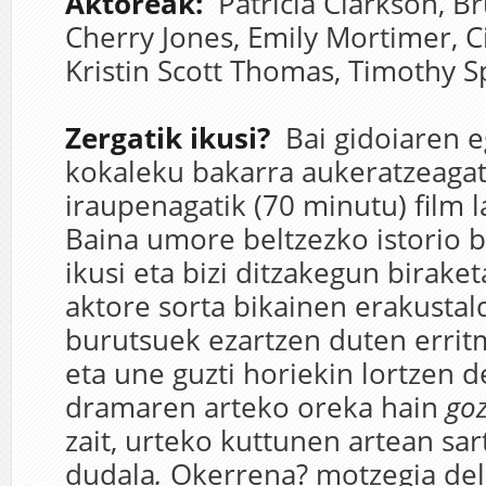
Aktoreak:
Patricia Clarkson,
Br
Cherry Jones,
Emily Mortimer,
C
Kristin Scott Thomas,
Timothy Sp
Zergatik ikusi?
Bai gidoiaren e
kokaleku bakarra aukeratzeagati
iraupenagatik (70 minutu) film l
Baina umore beltzezko istorio 
ikusi eta bizi ditzakegun biraket
aktore sorta bikainen erakustald
burutsuek ezartzen duten errit
eta une guzti horiekin lortzen 
dramaren arteko oreka hain
go
zait, urteko kuttunen artean sar
dudala
.
Okerrena? motzegia del