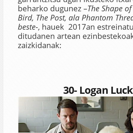
beharko dugunez –
The Shape of
Bird, The Post, ala Phantom Thre
beste-
, hauek 2017an estreinatu
ditudanen artean ezinbestekoak
zaizkidanak:
30- Logan Luc