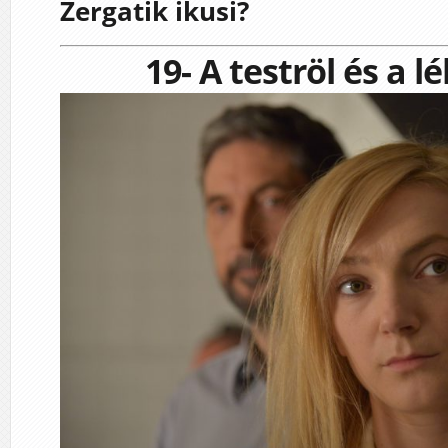
Zergatik ikusi?
19- A teströl és a l