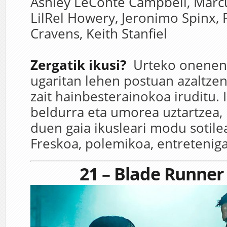
Ashley LeConte Campbell,
Marc
LilRel Howery,
Jeronimo Spinx,
Cravens,
Keith Stanfiel
Zergatik ikusi?
Urteko onenen
ugaritan lehen postuan azaltze
zait hainbesterainokoa iruditu. 
beldurra eta umorea uztartzea,
duen gaia ikusleari modu sotil
Freskoa, polemikoa, entretenigar
21 – Blade Runner