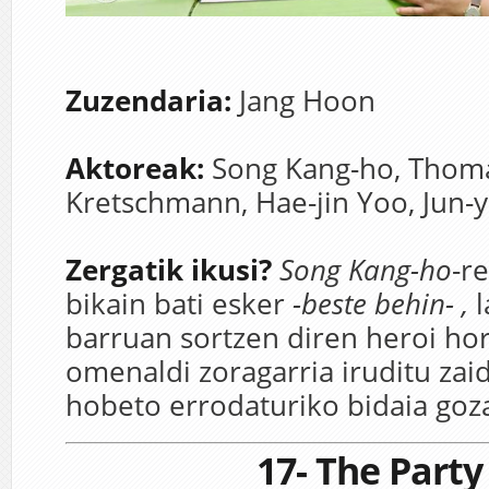
Zuzendaria:
Jang Hoon
Aktoreak:
Song Kang-ho,
Thom
Kretschmann,
Hae-jin Yoo,
Jun-
Zergatik ikusi?
Song Kang-ho
-r
bikain bati esker
-beste behin- ,
barruan sortzen diren heroi ho
omenaldi zoragarria iruditu zaid
hobeto errodaturiko bidaia goza
17- The Part