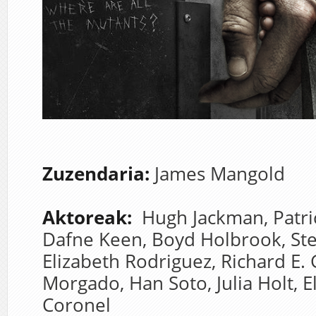
Zuzendaria:
James Mangold
Aktoreak:
Hugh Jackman,
Patri
Dafne Keen,
Boyd Holbrook,
St
Elizabeth Rodriguez,
Richard E.
Morgado,
Han Soto,
Julia Holt,
E
Coronel