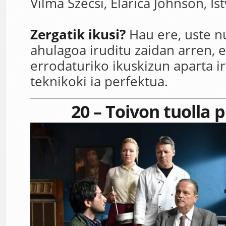
Vilma Szécsi,
Elarica Johnson,
Is
Zergatik ikusi?
Hau
ere
,
uste
n
ahulagoa
iruditu
zaidan
arren
,
e
errodaturiko
ikuskizun
aparta
i
teknikoki
ia
perfektua
.
20 – Toivon tuolla 