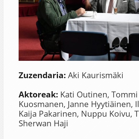
Zuzendaria:
A
ki Kaurismäki
Aktoreak:
Kati Outinen,
Tommi 
Kuosmanen,
Janne Hyytiäinen,
I
Kaija Pakarinen,
Nuppu Koivu,
T
Sherwan Haji