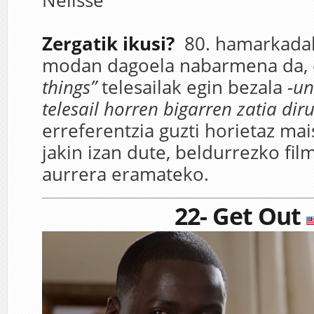
Nelisse
Zergatik ikusi?
80. hamarkadak
modan dagoela nabarmena da,
things”
telesailak egin bezala
-un
telesail horren bigarren zatia diru
erreferentzia guzti horietaz mai
jakin izan dute, beldurrezko fil
aurrera eramateko.
22- Get Out