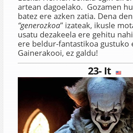
artean dagoelako. Gozamen huts
batez ere azken zatia. Dena den
“generozkoa
” izateak, ikusle mo
usatu dezakeela ere gehitu nah
ere beldur-fantastikoa gustuko 
Gainerakooi, ez galdu!
23- It