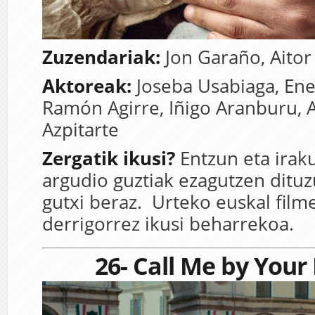
Zuzendariak:
Jon Garaño,
Aitor
Aktoreak:
Joseba Usabiaga,
Ene
Ramón Agirre,
Iñigo Aranburu,
Azpitarte
Zergatik ikusi?
Entzun eta irak
argudio guztiak ezagutzen dituz
gutxi beraz. Urteko euskal film
derrigorrez ikusi beharrekoa.
26- Call Me by You