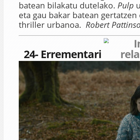
batean bilakatu dutelako.
Pulp
u
eta gau bakar batean gertatzen
thriller urbanoa.
Robert Pattins
24- Errementari