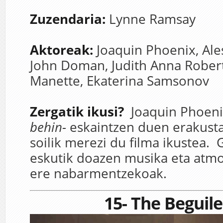
Zuzendaria:
Lynne Ramsay
Aktoreak:
Joaquin Phoenix,
Ale
John Doman,
Judith Anna Rober
Manette,
Ekaterina Sam
sonov
Zergatik ikusi?
Joaquin Phoeni
behin-
eskaintzen duen erakusta
soilik merezi du filma ikustea. 
eskutik doazen musika eta atmo
ere nabarmentzekoak.
15- The Beguil