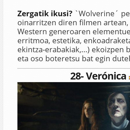
Zergatik ikusi?
`
Wolverine
´
pe
oinarritzen
diren
filmen
artean
,
Western
generoaren
elementu
erritmoa
,
estetika
,
enkoadraket
ekintza-erabakiak
,
.
.
.
)
ekoizpen
b
eta
oso
boteretsu
bat
egin
dute
28- Verónica