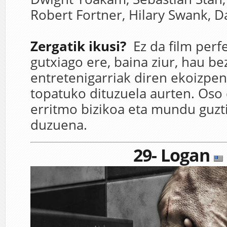
Robert Fortner,
Hilary Swank,
D
Zergatik ikusi?
Ez da film perf
gutxiago ere, baina ziur, hau be
entretenigarriak diren ekoizpen
topatuko dituzuela aurten. Oso d
erritmo bizikoa eta mundu guzt
duzuena.
29- Logan