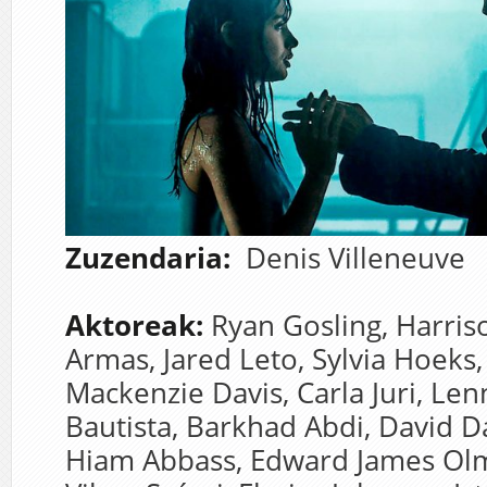
Zuzendaria:
Denis Villeneuve
Aktoreak:
Ryan Gosling,
Harris
Armas,
Jared Leto,
Sylvia Hoeks
Mackenzie Davis,
Carla Juri,
Len
Bautista,
Barkhad Abdi,
David D
Hiam Abbass,
Edward James Ol