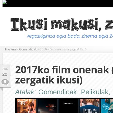
2017ko film onenak (eta zergatik ikusi)
Hasiera
»
Gomendioak
»
2017ko film onenak 
ABE
22
zergatik ikusi)
5
Atalak:
Gomendioak
,
Pelikulak
,