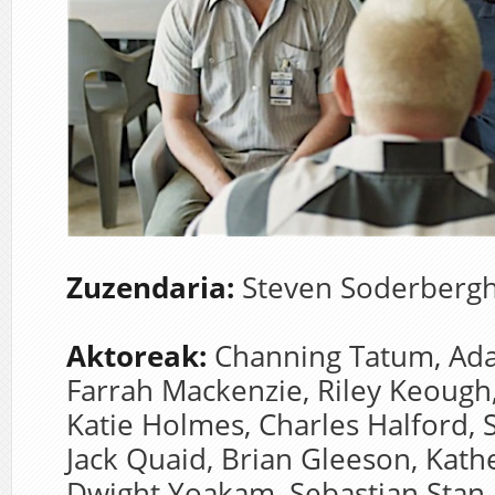
Zuzendaria:
Steven Soderberg
Aktoreak:
Channing Tatum,
Ada
Farrah Mackenzie,
Riley Keough
Katie Holmes,
Charles Halford,
Jack Quaid,
Brian Gleeson,
Kath
Dwight Yoakam,
Sebastian Stan