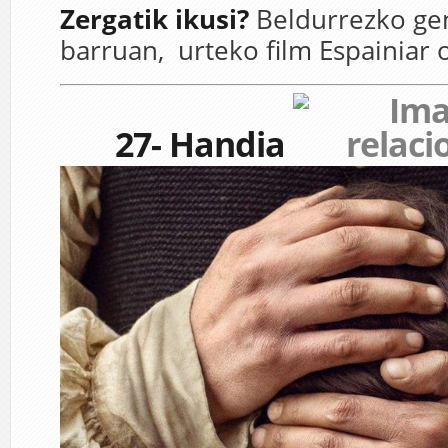
Zergatik ikusi?
Beldurrezko ge
barruan, urteko film Espainiar 
27- Handia