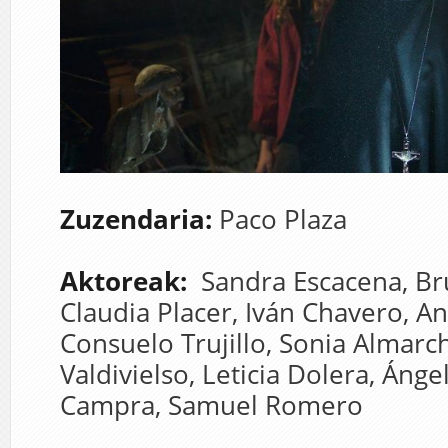
Zuzendaria:
Paco Plaza
Aktoreak:
Sandra Escacena,
Br
Claudia Placer,
Iván Chavero,
An
Consuelo Trujillo,
Sonia Almarc
Valdivielso,
Leticia Dolera,
Ángel
Campra,
Samuel Romero