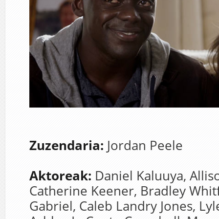
Zuzendaria:
Jordan Peele
Aktoreak:
D
aniel Kaluuya
,
Allis
Catherine Keener,
Bradley Whit
Gabriel,
Caleb Landry Jones,
Lyl