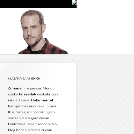
GAIZKA IZAGIRRE
Zinema
nire pasioa. Mundu
osoko
telesailak
deskubritzea,
nire adikzioa.
Dokumental
harrigarriak aurkitzea, bizioa.
Ikusitako guzti horrek, nigan
sortzen duen gaixotasun
kontrolaezinaren sendabidea,
blog honen bitartez zuekin