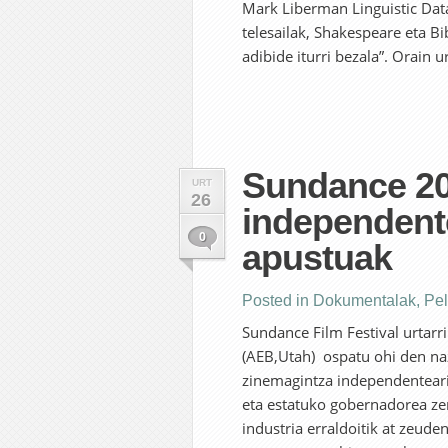
Mark Liberman Linguistic Da
telesailak, Shakespeare eta Bi
adibide iturri bezala”. Orain 
Sundance 20
URT
26
independent
0
apustuak
Posted in
Dokumentalak
,
Pel
Sundance Film Festival urtarri
(AEB,Utah) ospatu ohi den na
zinemagintza independenteari
eta estatuko gobernadorea ze
industria erraldoitik at zeude