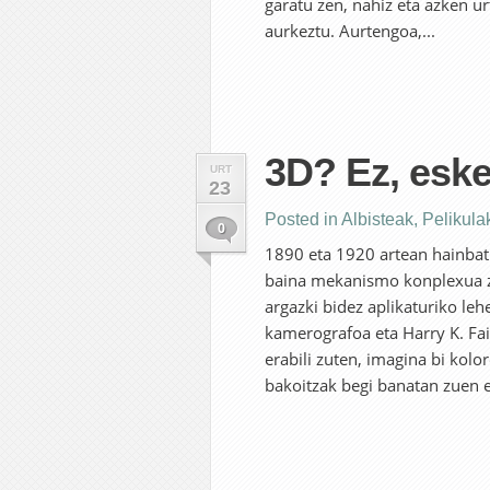
garatu zen, nahiz eta azken u
aurkeztu. Aurtengoa,...
3D? Ez, eske
URT
23
Posted in
Albisteak
,
Pelikula
0
1890 eta 1920 artean hainbat 
baina mekanismo konplexua zel
argazki bidez aplikaturiko lehe
kamerografoa eta Harry K. Fai
erabili zuten, imagina bi kolo
bakoitzak begi banatan zuen e