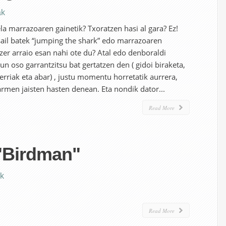
ak
ela marrazoaren gainetik? Txoratzen hasi al gara? Ez!
esail batek “jumping the shark” edo marrazoaren
 zer arraio esan nahi ote du? Atal edo denboraldi
n oso garrantzitsu bat gertatzen den ( gidoi biraketa,
erriak eta abar) , justu momentu horretatik aurrera,
armen jaisten hasten denean. Eta nondik dator...
Read More
"Birdman"
ak
Read More