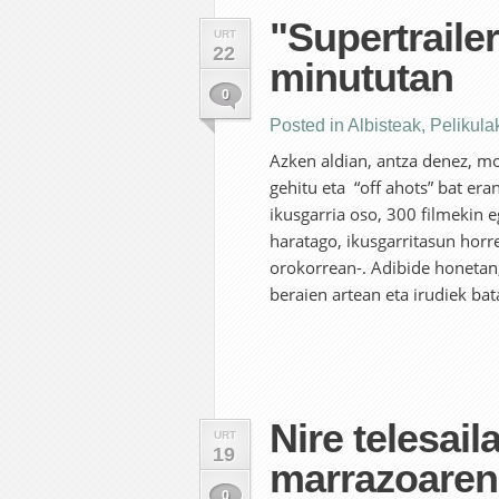
"Supertrailer
URT
22
minututan
0
Posted in
Albisteak
,
Pelikula
Azken aldian, antza denez, mo
gehitu eta “off ahots” bat era
ikusgarria oso, 300 filmekin
haratago, ikusgarritasun horre
orokorrean-. Adibide honetan,
beraien artean eta irudiek bata
Nire telesail
URT
19
marrazoaren 
0