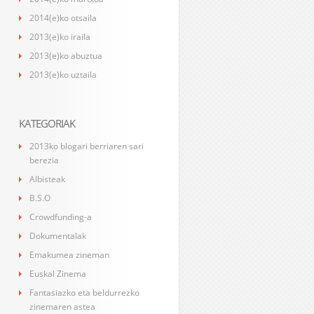
2014(e)ko otsaila
2013(e)ko iraila
2013(e)ko abuztua
2013(e)ko uztaila
KATEGORIAK
2013ko blogari berriaren sari
berezia
Albisteak
B.S.O
Crowdfunding-a
Dokumentalak
Emakumea zineman
Euskal Zinema
Fantasiazko eta beldurrezko
zinemaren astea