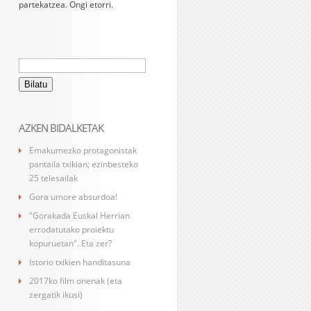
partekatzea. Ongi etorri.
Bilatu:
AZKEN BIDALKETAK
Emakumezko protagonistak
pantaila txikian; ezinbesteko
25 telesailak
Gora umore absurdoa!
"Gorakada Euskal Herrian
errodatutako proiektu
kopuruetan". Eta zer?
Istorio txikien handitasuna
2017ko film onenak (eta
zergatik ikusi)