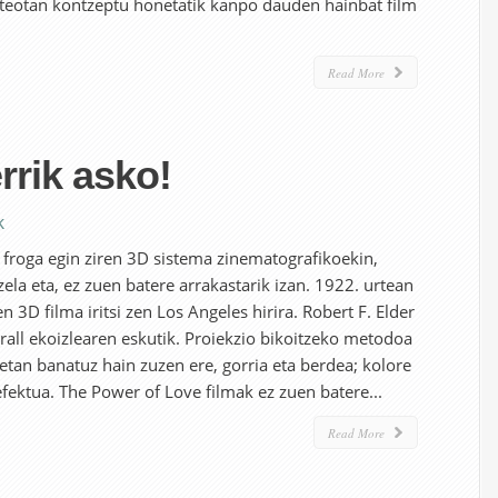
rteotan kontzeptu honetatik kanpo dauden hainbat film
Read More
rrik asko!
k
froga egin ziren 3D sistema zinematografikoekin,
a eta, ez zuen batere arrakastarik izan. 1922. urtean
n 3D filma iritsi zen Los Angeles hirira. Robert F. Elder
rall ekoizlearen eskutik. Proiekzio bikoitzeko metodoa
retan banatuz hain zuzen ere, gorria eta berdea; kolore
fektua. The Power of Love filmak ez zuen batere...
Read More