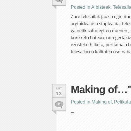
Posted in
Albisteak
,
Telesail
Zure telesailak jauzia egin du
argibidea oso sinplea da; tel
gainetik salto egiten duenen ,
konkretu batean, non gertakizu
ezusteko hilketa, pertsonaia b
telesailaren kalitatea oso nab
Making of…
URT
13
Posted in
Making of
,
Pelikul
0
...