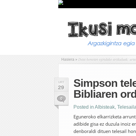
Data honetan egindako artikuluak: urta
Hasiera
»
Simpson tele
URT
29
Bibliaren or
0
Posted in
Albisteak
,
Telesail
Eguneroko elkarrizketa arrunt
adibide gisa ez duzula inoiz e
denboraldi dituen telesail ho