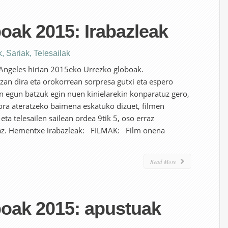
oak 2015: Irabazleak
k
,
Sariak
,
Telesailak
Angeles hirian 2015eko Urrezko globoak.
zan dira eta orokorrean sorpresa gutxi eta espero
in egun batzuk egin nuen kinielarekin konparatuz gero,
ora ateratzeko baimena eskatuko dizuet, filmen
eta telesailen sailean ordea 9tik 5, oso erraz
az. Hementxe irabazleak: FILMAK: Film onena
Read More
boak 2015: apustuak