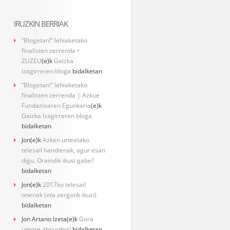
IRUZKIN BERRIAK
“Blogetan!” lehiaketako
finalisten zerrenda •
ZUZEU
(e)k
Gaizka
Izagirreren bloga
bidalketan
“Blogetan!” lehiaketako
finalisten zerrenda | Azkue
Fundazioaren Egunkaria
(e)k
Gaizka Izagirreren bloga
bidalketan
Jon
(e)k
Azken urteetako
telesail handienak, agur esan
digu. Oraindik ikusi gabe?
bidalketan
Jon
(e)k
2017ko telesail
onenak (eta zergatik ikusi)
bidalketan
Jon Artano Izeta
(e)k
Gora
umore absurdoa!
bidalketan