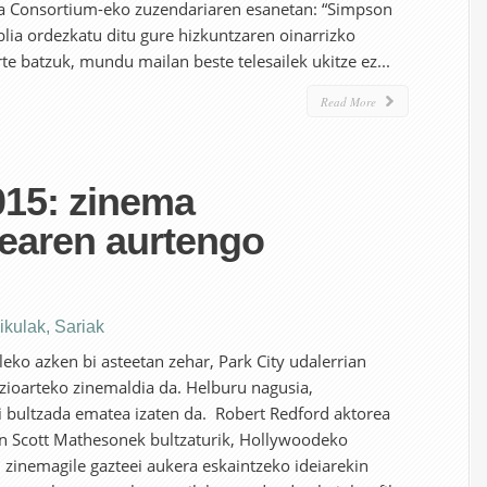
ta Consortium-eko zuzendariaren esanetan: “Simpson
blia ordezkatu ditu gure hizkuntzaren oinarrizko
urte batzuk, mundu mailan beste telesailek ukitze ez...
Read More
15: zinema
earen aurtengo
ikulak
,
Sariak
leko azken bi asteetan zehar, Park City udalerrian
zioarteko zinemaldia da. Helburu nagusia,
 bultzada ematea izaten da. Robert Redford aktorea
n Scott Mathesonek bultzaturik, Hollywoodeko
n zinemagile gazteei aukera eskaintzeko ideiarekin