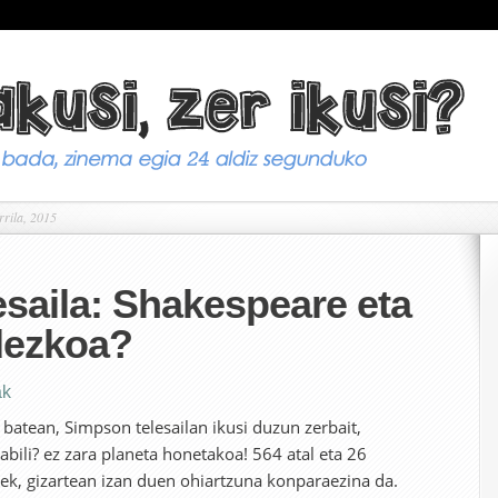
rrila, 2015
saila: Shakespeare eta
dezkoa?
ak
 batean, Simpson telesailan ikusi duzun zerbait,
rabili? ez zara planeta honetakoa! 564 atal eta 26
nek, gizartean izan duen ohiartzuna konparaezina da.