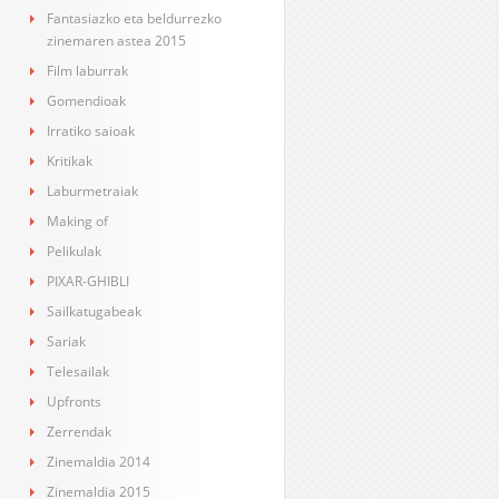
Fantasiazko eta beldurrezko
zinemaren astea 2015
Film laburrak
Gomendioak
Irratiko saioak
Kritikak
Laburmetraiak
Making of
Pelikulak
PIXAR-GHIBLI
Sailkatugabeak
Sariak
Telesailak
Upfronts
Zerrendak
Zinemaldia 2014
Zinemaldia 2015