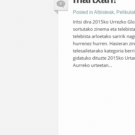
0
Posted in
Albisteak
,
Pelikula
Iritsi dira 2015ko Urrezko G
sortutako zinema eta telebista
telebista arloetako saririk n
hurrenez hurren. Hasieran zin
telesailetarako kategoria berr
gidatuko dituzte 2015ko Urta
Aurreko urteetan...