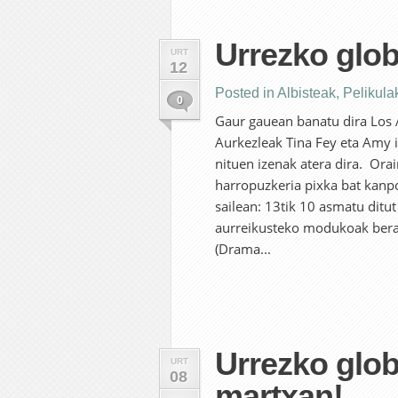
Urrezko glob
URT
12
Posted in
Albisteak
,
Pelikula
0
Gaur gauean banatu dira Los 
Aurkezleak Tina Fey eta Amy i
nituen izenak atera dira. Ora
harropuzkeria pixka bat kanp
sailean: 13tik 10 asmatu ditut 
aurreikusteko modukoak ber
(Drama...
Urrezko glo
URT
08
martxan!