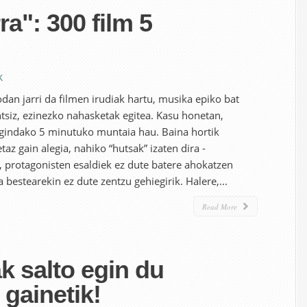
ra": 300 film 5
k
dan jarri da filmen irudiak hartu, musika epiko bat
ntsiz, ezinezko nahasketak egitea. Kasu honetan,
 egindako 5 minutuko muntaia hau. Baina hortik
taz gain alegia, nahiko “hutsak” izaten dira -
 protagonisten esaldiek ez dute batere ahokatzen
 bestearekin ez dute zentzu gehiegirik. Halere,...
Read More
ak salto egin du
gainetik!