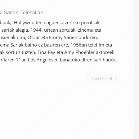
k
,
Sariak
,
Telesailak
loboak, Hollywooden dagoen atzerriko prentsak
 sariak alegia. 1944. urtean sortuak, zinema eta
agusienak dira, Oscar eta Emmy Sarien ondoren,
ema Sariak baino ez baziren ere, 1956an telefilm eta
iak sortu zituzten. Tina Fey eta Amy Phoehler aktoreek
rrilaren 11an Los Angelesen banatuko diren sari hauek.
Read More