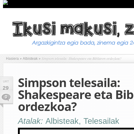
Simpson telesaila: Shakespeare eta Bibliaren ordezkoa?
Hasiera
»
Albisteak
»
Simpson telesaila:
URT
29
Shakespeare eta Bib
0
ordezkoa?
Atalak:
Albisteak
,
Telesailak