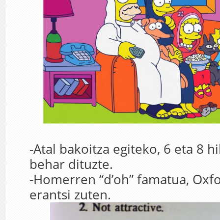
-Atal bakoitza egiteko, 6 eta 8 h
behar dituzte.
-Homerren “d’oh” famatua, Oxfo
erantsi zuten.