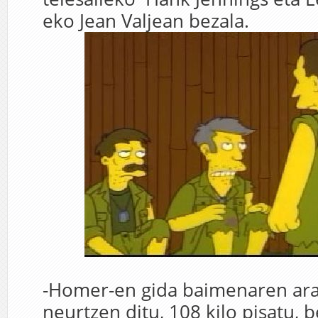
eko Jean Valjean bezala.
-Homer-en gida baimenaren ara
neurtzen ditu, 108 kilo pisatu, b