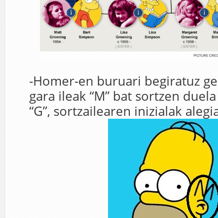
-Homer-en buruari begiratuz ge
gara ileak “M” bat sortzen duela
“G”, sortzailearen inizialak alegia