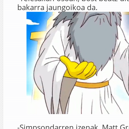
bakarra jaungoikoa da.
-Simpsondarren izenak, Matt G