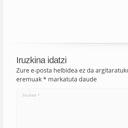
Iruzkina idatzi
Zure e-posta helbidea ez da argitaratuk
eremuak
*
markatuta daude