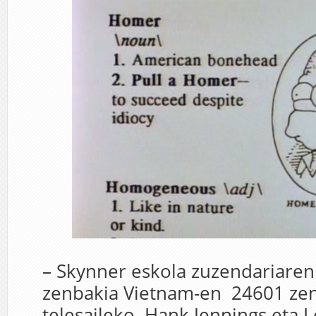
– Skynner eskola zuzendariaren
zenbakia Vietnam-en 24601 zen
telesaileko Hank Jennings eta L