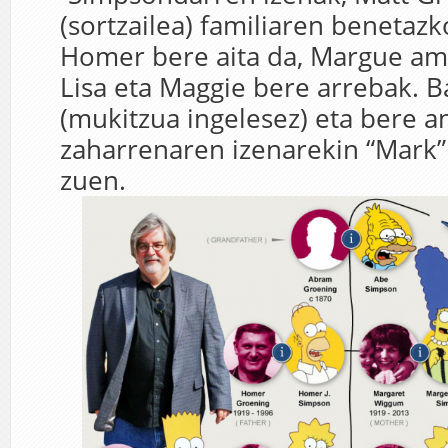
(sortzailea) familiaren benetazk
Homer bere aita da, Margue ama
Lisa eta Maggie bere arrebak. Bar
(mukitzua ingelesez) eta bere a
zaharrenaren izenarekin “Mark” 
zuen.