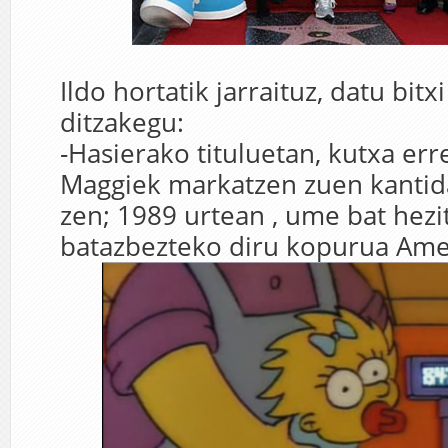
Ildo hortatik jarraituz, datu bitx
ditzakegu:
-Hasierako tituluetan, kutxa err
Maggiek markatzen zuen kanti
zen; 1989 urtean , ume bat hezi
batazbezteko diru kopurua Ame