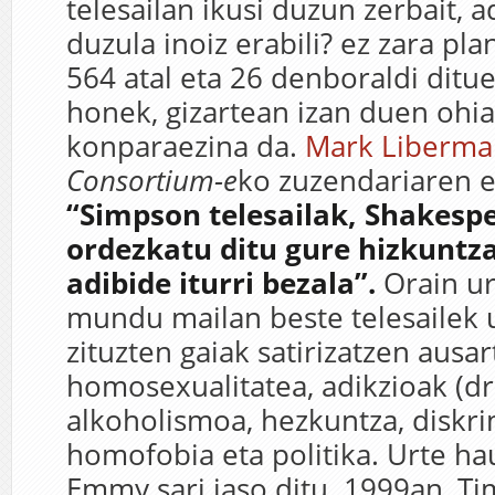
telesailan ikusi duzun zerbait, a
duzula inoiz erabili? ez zara pl
564 atal eta 26 denboraldi ditue
honek, gizartean izan duen ohi
konparaezina da.
Mark Liberma
Consortium-e
ko zuzendariaren 
“Simpson telesailak, Shakespe
ordezkatu ditu gure hizkuntz
adibide iturri bezala”.
Orain ur
mundu mailan beste telesailek u
zituzten gaiak satirizatzen ausart
homosexualitatea, adikzioak (dr
alkoholismoa, hezkuntza, diskri
homofobia eta politika. Urte ha
Emmy sari jaso ditu. 1999an, Ti