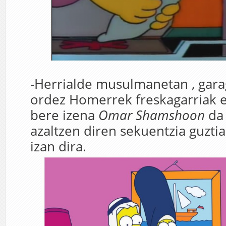
-Herrialde musulmanetan , gar
ordez Homerrek freskagarriak e
bere izena
Omar Shamshoon
da 
azaltzen diren sekuentzia guzti
izan dira.