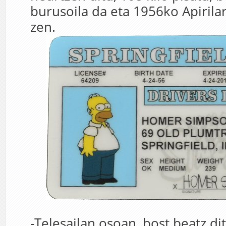
burusoila da eta 1956ko Apirila
zen.
-Telesailan osoan, bost beatz d