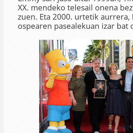
XX. mendeko telesail onena bez
zuen. Eta 2000. urtetik aurrera
ospearen pasealekuan izar bat 