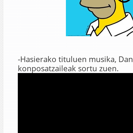
-Hasierako tituluen musika, Da
konposatzaileak sortu zuen.