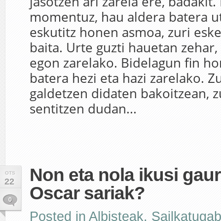
jasotzen ari zarela ere, badakit.
momentuz, hau aldera batera ut
eskutitz honen asmoa, zuri esk
baita. Urte guzti hauetan zehar,
egon zarelako. Bidelagun fin hor
batera hezi eta hazi zarelako. Z
galdetzen didaten bakoitzean, z
sentitzen dudan...
Non eta nola ikusi gau
OTS
22
Oscar sariak?
0
Posted in
Albisteak
,
Sailkatuga