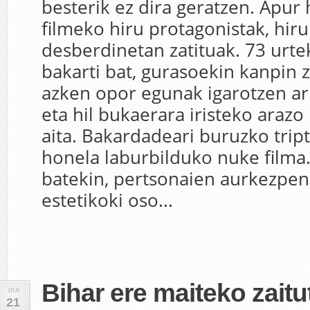
besterik ez dira geratzen. Apur
filmeko hiru protagonistak, hiru
desberdinetan zatituak. 73 urt
bakarti bat, gurasoekin kanpin z
azken opor egunak igarotzen ar
eta hil bukaerara iristeko arazo 
aita. Bakardadeari buruzko tript
honela laburbilduko nuke filma.
batekin, pertsonaien aurkezpen
estetikoki oso...
Bihar ere maiteko zaitu
IRA
21