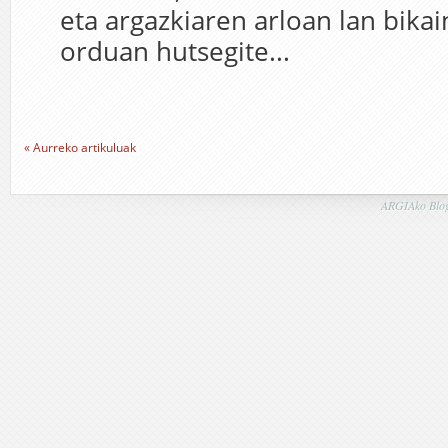
eta argazkiaren arloan lan bikai
orduan hutsegite...
« Aurreko artikuluak
ARGIAko Blog