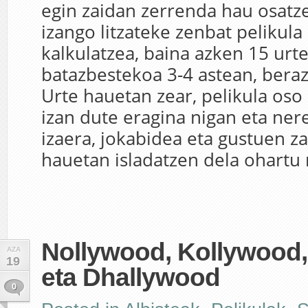
egin zaidan zerrenda hau osatze
izango litzateke zenbat pelikula
kalkulatzea, baina azken 15 urt
batazbestekoa 3-4 astean, bera
Urte hauetan zear, pelikula os
izan dute eragina nigan eta ner
izaera, jokabidea eta gustuen zat
hauetan isladatzen dela ohartu n
Nollywood, Kollywood,
AZA
19
eta Dhallywood
0