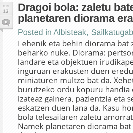
Dragoi bola: zaletu ba
OTS
13
planetaren diorama era
0
Posted in
Albisteak
,
Sailkatuga
Lehenik eta behin diorama bat 
beharko nuke. Diorama: pertson
landare eta objektuen irudikap
inguruan erakusten duen eredu
miniaturen multzo bat da. Xehe
burutzeko ordu kopuru handia
izateaz gainera, pazientzia eta s
eskatzen duen lana da. Kasu ho
bola telesailaren zaletu amorrat
Namek planetaren diorama bat e