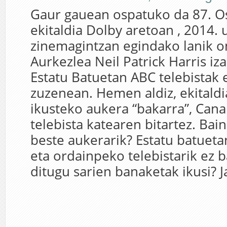
Gaur gauean ospatuko da 87. Os
ekitaldia Dolby aretoan , 2014. 
zinemagintzan egindako lanik o
Aurkezlea Neil Patrick Harris iz
Estatu Batuetan ABC telebistak
zuzenean. Hemen aldiz, ekitald
ikusteko aukera “bakarra”, Cana
telebista katearen bitartez. Bai
beste aukerarik? Estatu batuetan
eta ordainpeko telebistarik ez b
ditugu sarien banaketak ikusi? Ja