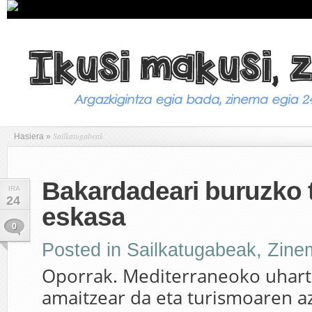
Sailkatugabeak
Hasiera
»
Bakardadeari buruzko t
IRA
24
eskasa
0
Posted in
Sailkatugabeak
,
Zine
Oporrak. Mediterraneoko uhart
amaitzear da eta turismoaren 