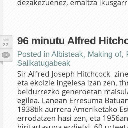
dezakezuenez, emaitza ikusgarri
96 minutu Alfred Hitch
ABE
22
Posted in
Albisteak
,
Making of
,
0
Sailkatugabeak
Sir Alfred Joseph Hitchcock zi
eta ekoizle ingelesa izan zen, thr
beldurrezko generoetan maisul
egilea. Lanean Erresuma Batuan
1938tik aurrera Ameriketako Es
errodatzen hasi zen, eta 1956a
hiritartasuna erdietsi. 60 urteet