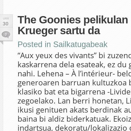
The Goonies pelikulan
URR
30
Krueger sartu da
0
Posted in
Sailkatugabeak
“Aux yeux des vivants” bi zuzen
kaskarrena dela esateak, ez du 
nahi. Lehena – À l’intérieur- be
generoaren barruan kultuzkoa b
klasiko bat eta bigarrena -Livid
zegoelako. Lan berri honetan, L
ikusi genituen akats berdinak a
baina bi aldiz biderkatuak. Eko
indartsua, dekoratu/lokalizazio