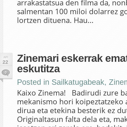
arrakastatsua den filma da, nonb
salmentan 100 miloi dolarrez g
lortzen dituena. Hau...
Zinemari eskerrak ema
API
22
eskutitza
0
Posted in
Sailkatugabeak
,
Zinem
Kaixo Zinema! Badirudi zure b
mekanismo hori koipeztatzeko 
dirua eta etekina besterik ez du
Originaltasun falta dela eta, ma