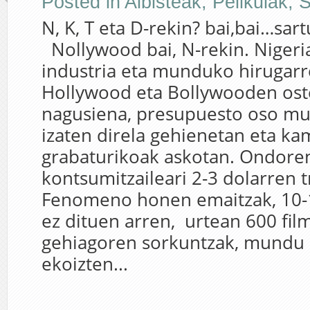
Posted in
Albisteak
,
Pelikulak
,
S
N, K, T eta D-rekin? bai,bai…
Nollywood bai, N-rekin. Niger
industria eta munduko hirugar
Hollywood eta Bollywooden oste
nagusiena, presupuesto oso mu
izaten direla gehienetan eta ka
grabaturikoak askotan. Ondore
kontsumitzaileari 2-3 dolarren t
Fenomeno honen emaitzak, 10-1
ez dituen arren, urtean 600 fil
gehiagoren sorkuntzak, mundu 
ekoizten...