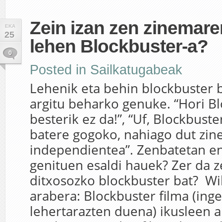
Zein izan zen zinemare
EKA
25
lehen Blockbuster-a?
0
Posted in
Sailkatugabeak
Lehenik eta behin blockbuster 
argitu beharko genuke. “Hori B
besterik ez da!”, “Uf, Blockbuste
batere gogoko, nahiago dut zi
independientea”. Zenbatetan e
genituen esaldi hauek? Zer da z
ditxosozko blockbuster bat? Wi
arabera: Blockbuster filma (ing
lehertarazten duena) ikusleen 