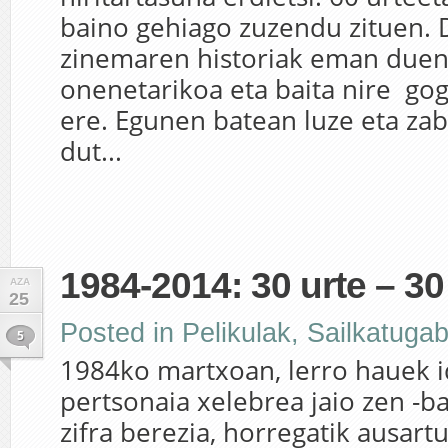
baino gehiago zuzendu zituen. 
zinemaren historiak eman duen
onenetarikoa eta baita nire go
ere. Egunen batean luze eta zab
dut...
1984-2014: 30 urte – 30
AZA
25
Posted in
Pelikulak
,
Sailkatuga
5
1984ko martxoan, lerro hauek i
pertsonaia xelebrea jaio zen -bai
zifra berezia, horregatik ausartu