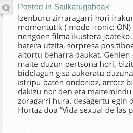
Posted in
Sailkatugabeak
0
Izenburu zirraragarri hori iraku
momentutik ( mode ironic: ON) 
nengoen filma ikustera joateko.
batera utzita, sorpresa positibo
aitortu beharra daukat. Gehien
maite duzun pertsona hori, bizi
bidelagun gisa aukeratu duzuna
istripu baten ondorioz, arrotz b
dakizu nor den eta maitemindu 
zoragarri hura, desagertu egin d
Hortaz doa “Vida sexual de las pl