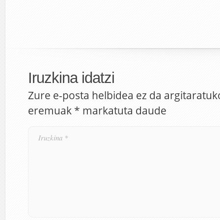
Iruzkina idatzi
Zure e-posta helbidea ez da argitaratuk
eremuak
*
markatuta daude