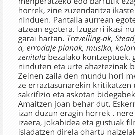
menperatzeko edo barrutik eza
horrek, zine zuzendaritza ikaste
ninduen. Pantaila aurrean egotet
atzean egotera. Izugarri ikasi 
garai hartan.
Travelling-ak, Stead
a, errodaje planak, musika, kolo
zenitala
bezalako kontzeptuek, gu
ninduten eta urte ahaztezinak b
Zeinen zaila den mundu hori m
ze erraztasunarekin kritikatzen 
sakrifizio eta askotan bidegabek
Amaitzen joan behar dut. Eskerr
izan duzun eragin horrek , nere
izaera, jokabidea eta gustuak fi
isladatzen direla ohartu naizel