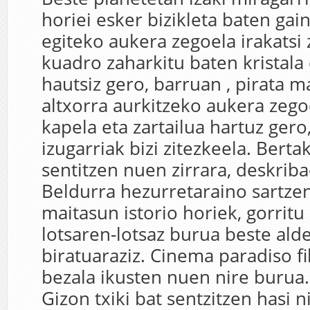
horiei esker bizikleta baten ga
egiteko aukera zegoela irakatsi
kuadro zaharkitu baten kristala
hautsiz gero, barruan , pirata m
altxorra aurkitzeko aukera zegoe
kapela eta zartailua hartuz gero
izugarriak bizi zitezkeela. Bert
sentitzen nuen zirrara, deskriba
Beldurra hezurretaraino sartzen
maitasun istorio horiek, gorritu
lotsaren-lotsaz burua beste ald
biratuaraziz. Cinema paradiso f
bezala ikusten nuen nire burua.
Gizon txiki bat sentzitzen hasi n