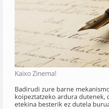
Kaixo Zinema!
Badirudi zure barne mekanismo
koipeztatzeko ardura dutenek, d
etekina besterik ez dutela buru