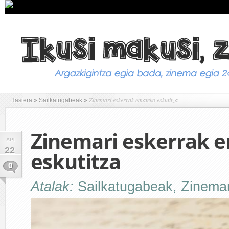
Zinemari eskerrak emateko eskutitza
Hasiera
»
Sailkatugabeak
»
Zinemari eskerrak 
API
22
eskutitza
0
Atalak:
Sailkatugabeak
,
Zinemar