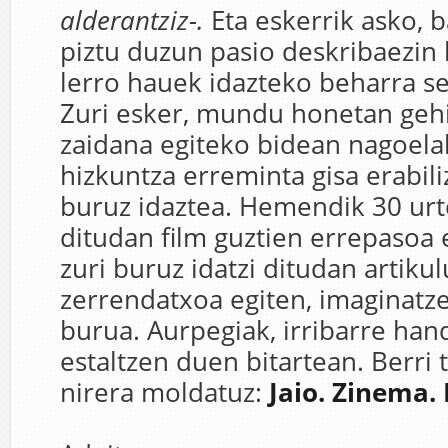
alderantziz-.
Eta eskerrik asko, b
piztu duzun pasio deskribaezin 
lerro hauek idazteko beharra se
Zuri esker, mundu honetan geh
zaidana egiteko bidean nagoela
hizkuntza erreminta gisa erabili
buruz idaztea. Hemendik 30 urte
ditudan film guztien errepasoa e
zuri buruz idatzi ditudan artiku
zerrendatxoa egiten, imaginatze
burua. Aurpegiak, irribarre han
estaltzen duen bitartean. Berri 
nirera moldatuz:
Jaio. Zinema. 