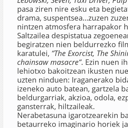
Lebowski, Seven, Taxi Driver, Pulp 
pasa ziren nire esku eta begietat
drama, suspentsea…zuzen zuze
nintzen atmosfera harrapakor h
Saltzailea despistatua zegoenea
begiratzen nien beldurrezko fi
karatulei,
“The Exorcist, The Shini
chainsaw masacre“
. Ezin nuen ih
lehiotxo bakoitzean ikusten nue
uzten ninduen: Iraganerako bid
izeneko auto batean, gartzela 
beldurgarriak, akzioa, odola, ez
gansterrak, hiltzaileak.
Nerabetasuna igarotzearekin ba
betaurreko imaginario horiek ja