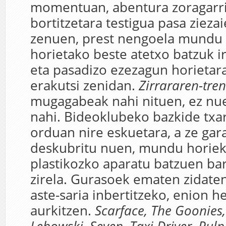
momentuan, abentura zoragarri 
bortitzetara testigua pasa zieza
zenuen, prest nengoela mundu 
horietako beste atetxo batzuk i
eta pasadizo ezezagun horietar
erakutsi zenidan.
Zirrararen-tren
mugagabeak nahi nituen, ez nuen
nahi. Bideoklubeko bazkide txart
orduan nire eskuetara, a ze gar
deskubritu nuen, mundu horiek,
plastikozko aparatu batzuen ba
zirela. Gurasoek ematen zidate
aste-saria inbertitzeko, enion 
aurkitzen.
Scarface, The Goonies,