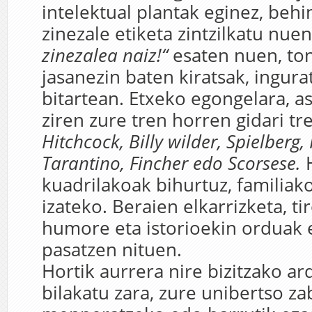
intelektual plantak eginez, behi
zinezale etiketa zintzilkatu nuen
zinezalea naiz!“
esaten nuen, to
jasanezin baten kiratsak, ingur
bitartean. Etxeko egongelara, a
ziren zure tren horren gidari t
Hitchcock, Billy wilder, Spielberg
Tarantino, Fincher edo Scorsese.
kuadrilakoak bihurtuz, familiak
izateko. Beraien elkarrizketa, tir
humore eta istorioekin orduak 
pasatzen nituen.
Hortik aurrera nire bizitzako ar
bilakatu zara, zure unibertso za