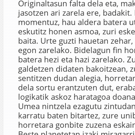
Originaltasun falta dela eta, ma
jasotzen ari zarela ere, badakit.
momentuz, hau aldera batera ut
eskutitz honen asmoa, zuri esk
baita. Urte guzti hauetan zehar,
egon zarelako. Bidelagun fin hor
batera hezi eta hazi zarelako. Z
galdetzen didaten bakoitzean, z
sentitzen dudan alegia, horretar
dela sortu erantzuten dut, eraba
logikatik askoz haratagoa doana
Umea nintzela ezagutu zintudan
karratu baten bitartez, zure uni
horretara gonbite zuzena eskain
Beste planetetan izaki miragarr