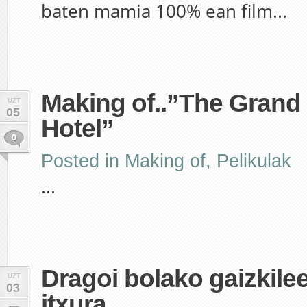
baten mamia 100% ean film...
Making of..”The Grand
UZT
05
Hotel”
0
Posted in
Making of
,
Pelikulak
...
Dragoi bolako gaizkile
UZT
03
itxura