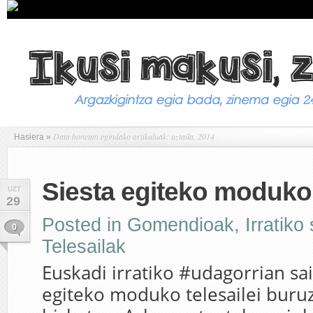
Data honetan egindako artikuluak: uztaila, 2014
Hasiera
»
Siesta egiteko moduko 
UZT
29
Posted in
Gomendioak
,
Irratiko
0
Telesailak
Euskadi irratiko #udagorrian sa
egiteko moduko telesailei buru