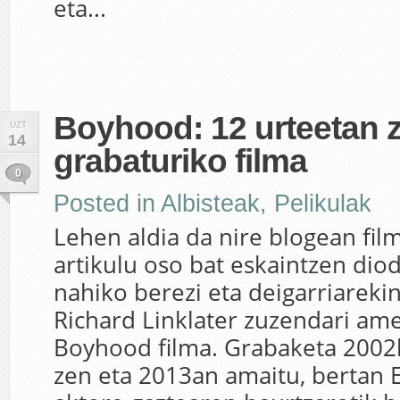
eta...
Boyhood: 12 urteetan 
UZT
14
grabaturiko filma
0
Posted in
Albisteak
,
Pelikulak
Lehen aldia da nire blogean film
artikulu oso bat eskaintzen diod
nahiko berezi eta deigarriarekin
Richard Linklater zuzendari am
Boyhood filma. Grabaketa 2002
zen eta 2013an amaitu, bertan E