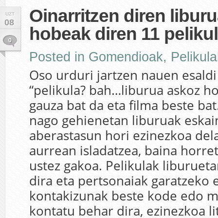
Oinarritzen diren libur
UZT
08
hobeak diren 11 peliku
0
Posted in
Gomendioak
,
Pelikula
Oso urduri jartzen nauen esaldi 
“pelikula? bah…liburua askoz h
gauza bat da eta filma beste bat
nago gehienetan liburuak eskai
aberastasun hori ezinezkoa dela
aurrean isladatzea, baina horre
ustez gakoa. Pelikulak liburuet
dira eta pertsonaiak garatzeko e
kontakizunak beste kode edo 
kontatu behar dira, ezinezkoa li