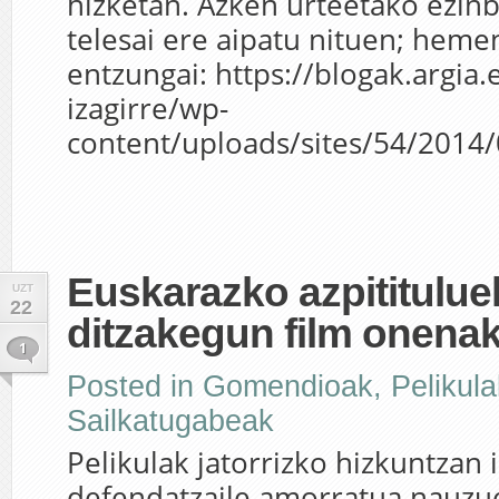
hizketan. Azken urteetako ezin
telesai ere aipatu nituen; heme
entzungai: https://blogak.argia.
izagirre/wp-
content/uploads/sites/54/2014
Euskarazko azpititulue
UZT
22
ditzakegun film onena
1
Posted in
Gomendioak
,
Pelikula
Sailkatugabeak
Pelikulak jatorrizko hizkuntzan 
defendatzaile amorratua nauzue