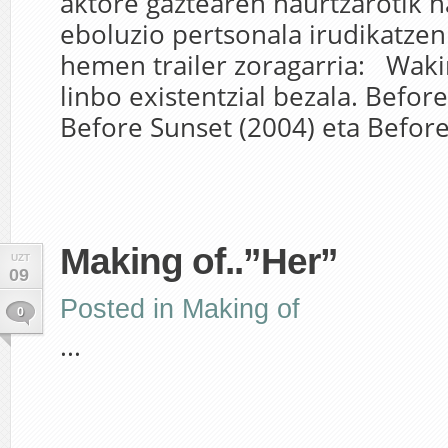
aktore gaztearen haurtzarotik h
eboluzio pertsonala irudikatzen
hemen trailer zoragarria: Wakin
linbo existentzial bezala. Before
Before Sunset (2004) eta Before.
Making of..”Her”
UZT
09
Posted in
Making of
0
...