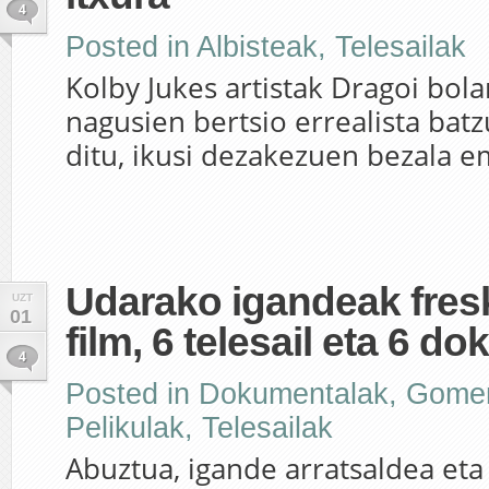
4
Posted in
Albisteak
,
Telesailak
Kolby Jukes artistak Dragoi bola
nagusien bertsio errealista batz
ditu, ikusi dezakezuen bezala em
Udarako igandeak fres
UZT
01
film, 6 telesail eta 6 d
4
Posted in
Dokumentalak
,
Gome
Pelikulak
,
Telesailak
Abuztua, igande arratsaldea eta