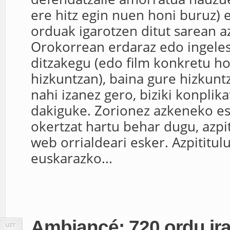
ere hitz egin nuen honi buruz) 
orduak igarotzen ditut sarean az
Orokorrean erdaraz edo ingele
ditzakegu (edo film konkretu ho
hizkuntzan), baina gure hizkunt
nahi izanez gero, biziki konplik
dakiguke. Zorionez azkeneko es
okertzat hartu behar dugu, azpi
web orrialdeari esker. Azpititu
euskarazko...
Ambiancé: 720 ordu ira
UZT