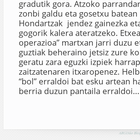
gradutik gora. Atzoko parranda
zonbi galdu eta gosetxu batean 
Hondartzak jendez gainezka eta
gogorik kalera ateratzeko. Etxe
operazioa” martxan jarri duzu e
guztiak beheraino jetsiz zure k
geratu zara eguzki izpiek harra
zaitzatenaren itxaropenez. Helb
“bol” erraldoi bat esku artean h
berria duzun pantaila erraldoi...
ARGIAko Blog