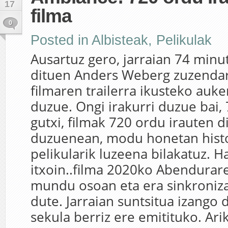
17
filma
0
Posted in
Albisteak
,
Pelikulak
Ausartuz gero, jarraian 74 minu
dituen Anders Weberg zuzenda
filmaren trailerra ikusteko auke
duzue. Ongi irakurri duzue bai,
gutxi, filmak 720 ordu irauten di
duzuenean, modu honetan hist
pelikularik luzeena bilakatuz. H
itxoin..filma 2020ko Abendurar
mundu osoan eta era sinkroniz
dute. Jarraian suntsitua izango 
sekula berriz ere emitituko. Arik