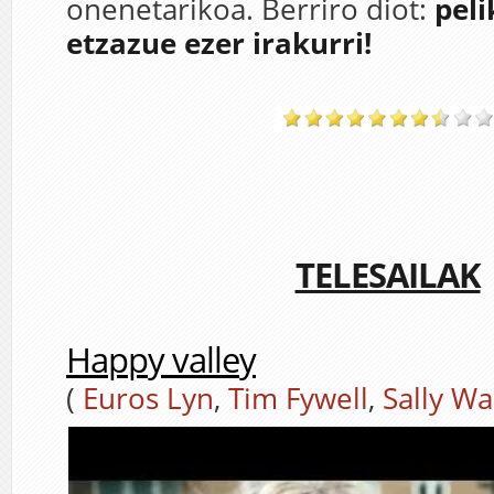
onenetarikoa. Berriro diot:
peli
etzazue ezer irakurri!
TELESAILAK
Happy valley
(
Euros Lyn
,
Tim Fywell
,
Sally Wa