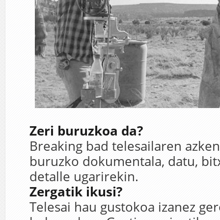
Zeri buruzkoa da?
Breaking bad telesailaren azken
buruzko dokumentala, datu, bitx
detalle ugarirekin.
Zergatik ikusi?
Telesai hau gustokoa izanez ger