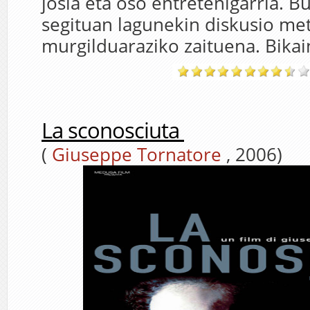
josia eta oso entretenigarria. B
segituan lagunekin diskusio met
murgilduaraziko zaituena. Bikai
La sconosciuta
(
Giuseppe Tornatore
, 2006)