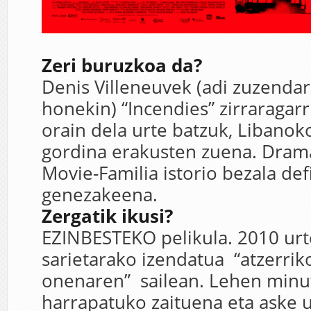
Zeri buruzkoa da?
Denis Villeneuvek (adi zuzendar
honekin) “Incendies” zirraragarr
orain dela urte batzuk, Libanoko
gordina erakusten zuena. Drama
Movie-Familia istorio bezala def
genezakeena.
Zergatik ikusi?
EZINBESTEKO pelikula. 2010 ur
sarietarako izendatua “atzerriko
onenaren” sailean. Lehen minu
harrapatuko zaituena eta aske 