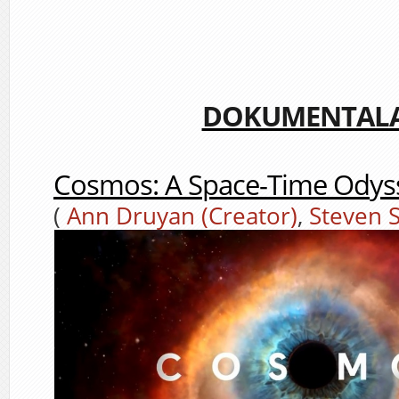
DOKUMENTAL
Cosmos: A Space-Time Odys
(
Ann Druyan (Creator)
,
Steven 