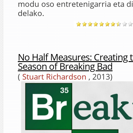
modu oso entretenigarria eta d
delako.
No Half Measures: Creating t
Season of Breaking Bad
(
Stuart Richardson
, 2013)