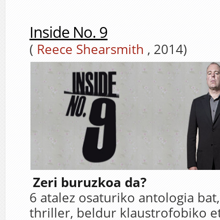
Inside No. 9
(
Reece Shearsmith
, 2014)
Zeri buruzkoa da?
6 atalez osaturiko antologia bat
thriller, beldur klaustrofobiko e