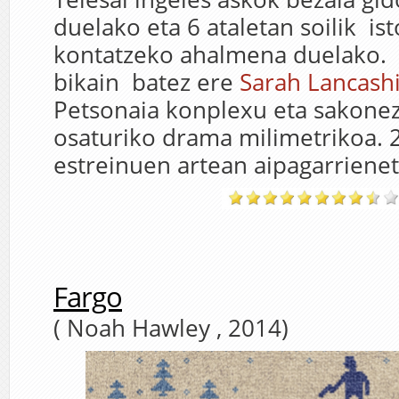
duelako eta 6 ataletan soilik ist
kontatzeko ahalmena duelako. 
bikain batez ere
Sarah Lancash
Petsonaia konplexu eta sakone
osaturiko drama milimetrikoa.
estreinuen artean aipagarrienet
Fargo
( Noah Hawley , 2014)