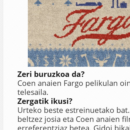
Zeri buruzkoa da?
Coen anaien Fargo pelikulan oin
telesaila.
Zergatik ikusi?
Urteko beste estreinuetako ba
beltzez josia eta Coen anaien fi
erreferentziaz betea. Gidoi bika