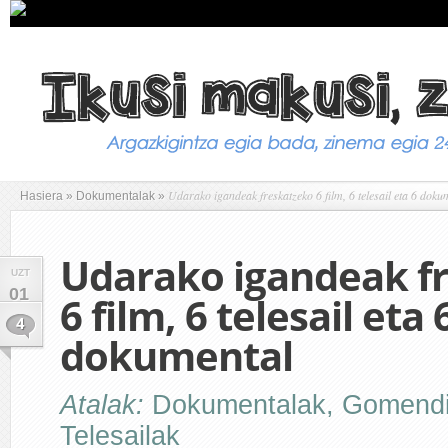
Udarako igandeak freskatzeko 6 film, 6 telesail eta 6 doku
Hasiera
»
Dokumentalak
»
Udarako igandeak f
UZT
01
6 film, 6 telesail eta 
4
dokumental
Atalak:
Dokumentalak
,
Gomend
Telesailak