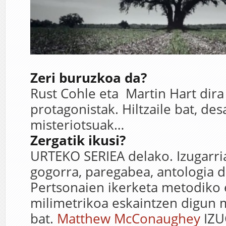
Zeri buruzkoa da?
Rust Cohle eta Martin Hart dira
protagonistak. Hiltzaile bat, de
misteriotsuak…
Zergatik ikusi?
URTEKO SERIEA delako. Izugarria
gogorra, paregabea, antologia d
Pertsonaien ikerketa metodiko 
milimetrikoa eskaintzen digun 
bat.
Matthew McConaughey
IZU