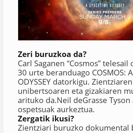
Zeri buruzkoa da?
Carl Saganen “Cosmos” telesail 
30 urte beranduago COSMOS: A
ODYSSEY datorkigu. Zientziaren 
unibertsoaren eta gizakiaren m
arituko da.Neil deGrasse Tyson 
ospetsuak aurkeztua.
Zergatik ikusi?
Zientziari buruzko dokumental 