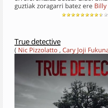
guztiak zoragarri batez ere
Bill
True detective
(
Nic Pizzolatto
,
Cary Joji Fukun