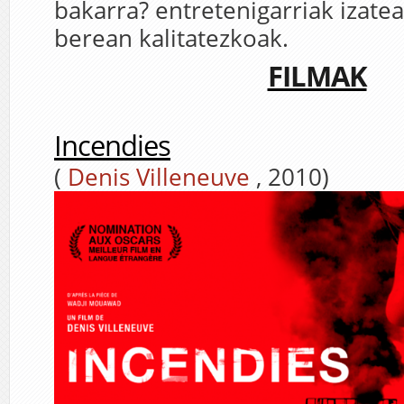
bakarra? entretenigarriak izatea
berean kalitatezkoak.
FILMAK
Incendies
(
Denis Villeneuve
, 2010)