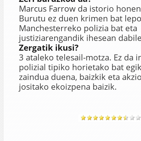
Marcus Farrow da istorio honen
Burutu ez duen krimen bat lepo
Manchesterreko polizia bat eta
justiziarengandik ihesean dabil
Zergatik ikusi?
3 ataleko telesail-motza. Ez da 
polizial tipiko horietako bat eg
zaindua duena, baizkik eta akzi
jositako ekoizpena baizik.