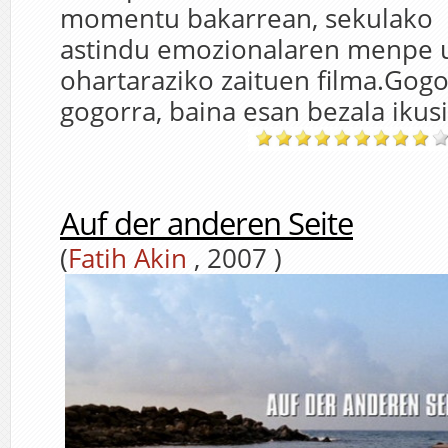
momentu bakarrean, sekulako
astindu emozionalaren menpe ut
ohartaraziko zaituen filma.Gog
gogorra, baina esan bezala ikus
Auf der anderen Seite
(
Fatih Akin
, 2007 )