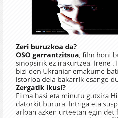
Zeri buruzkoa da?
OSO garrantzitsua
, film honi 
sinopsirik ez irakurtzea. Irene , 
bizi den Ukraniar emakume bat
istorioa dela bakarrik esango du
Zergatik ikusi?
Filma hasi eta minutu gutxira H
datorkit burura. Intriga eta su
arloan azken urteetan egin det 