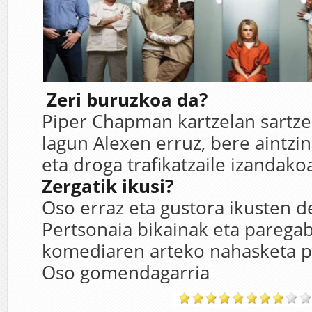
Zeri buruzkoa da?
Piper Chapman kartzelan sartze
lagun Alexen erruz, bere aintz
eta droga trafikatzaile izandako
Zergatik ikusi?
Oso erraz eta gustora ikusten d
Pertsonaia bikainak eta parega
komediaren arteko nahasketa pe
Oso gomendagarria