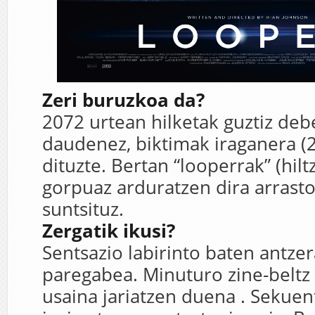
Zeri buruzkoa da?
2072 urtean hilketak guztiz de
daudenez, biktimak iraganera (2
dituzte. Bertan “looperrak” (hiltz
gorpuaz arduratzen dira arrasto
suntsituz.
Zergatik ikusi?
Sentsazio labirinto baten antzer
paregabea. Minuturo zine-beltz
usaina jariatzen duena . Sekuen