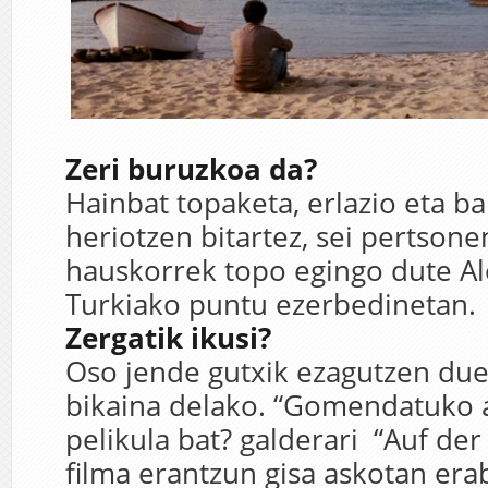
Zeri buruzkoa da?
Hainbat topaketa, erlazio eta ba
heriotzen bitartez, sei pertsonen
hauskorrek topo egingo dute A
Turkiako puntu ezerbedinetan.
Zergatik ikusi?
Oso jende gutxik ezagutzen due
bikaina delako. “Gomendatuko 
pelikula bat? galderari “Auf der
filma erantzun gisa askotan erab