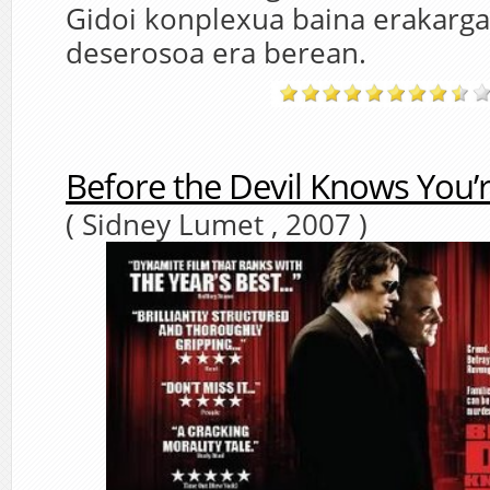
Gidoi konplexua baina erakarga
deserosoa era berean.
Before the Devil Knows You’
( Sidney Lumet , 2007 )