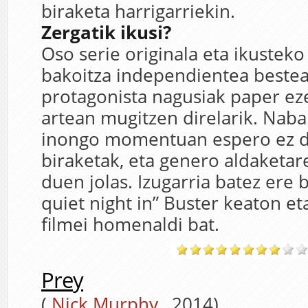
biraketa harrigarriekin.
Zergatik ikusi?
Oso serie originala eta ikusteko 
bakoitza independientea bestea
protagonista nagusiak paper e
artean mugitzen direlarik. Na
inongo momentuan espero ez di
biraketak, eta genero aldaketar
duen jolas. Izugarria batez ere b
quiet night in” Buster keaton e
filmei homenaldi bat.
Prey
(
Nick Murphy
, 2014)