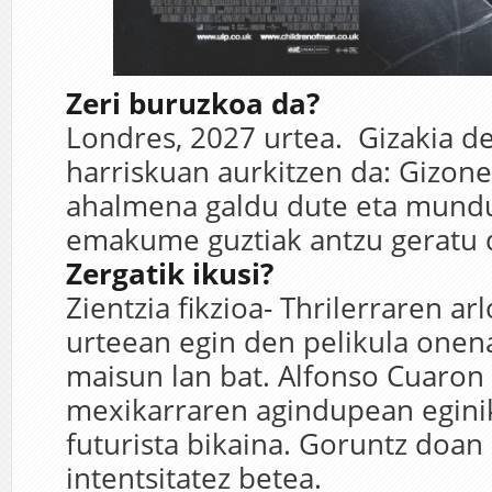
Zeri buruzkoa da?
Londres, 2027 urtea. Gizakia d
harriskuan aurkitzen da: Gizon
ahalmena galdu dute eta mund
emakume guztiak antzu geratu d
Zergatik ikusi?
Zientzia fikzioa- Thrilerraren a
urteean egin den pelikula onen
maisun lan bat. Alfonso Cuaron
mexikarraren agindupean eginik
futurista bikaina. Goruntz doan
intentsitatez betea.