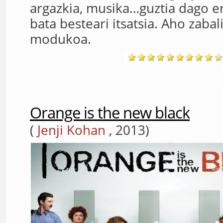
argazkia, musika…guztia dago e
bata besteari itsatsia. Aho zabal
modukoa.
Orange is the new black
(
Jenji Kohan
, 2013)