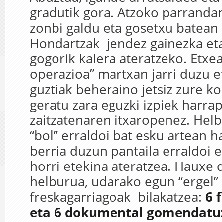
gradutik gora. Atzoko parranda
zonbi galdu eta gosetxu batean 
Hondartzak jendez gainezka eta
gogorik kalera ateratzeko. Etxe
operazioa” martxan jarri duzu e
guztiak beheraino jetsiz zure k
geratu zara eguzki izpiek harra
zaitzatenaren itxaropenez. Helb
“bol” erraldoi bat esku artean h
berria duzun pantaila erraldoi e
horri etekina ateratzea. Hauxe 
helburua, udarako egun “ergel”
freskagarriagoak bilakatzea:
6 
eta 6 dokumental gomendat