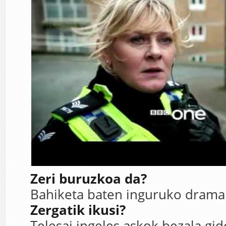
Zeri buruzkoa da?
Bahiketa baten inguruko drama 
Zergatik ikusi?
Telesai ingeles askok bezala gid