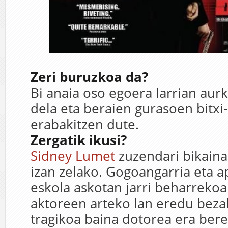
Zeri buruzkoa da?
Bi anaia oso egoera larrian aurk
dela eta beraien gurasoen bitxi
erabakitzen dute.
Zergatik ikusi?
Sidney Lumet
zuzendari bikaina
izan zelako. Gogoangarria eta a
eskola askotan jarri beharrekoa
aktoreen arteko lan eredu beza
tragikoa baina dotorea era bere