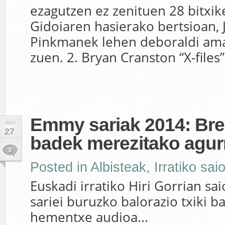
ezagutzen ez zenituen 28 bitxike
Gidoiaren hasierako bertsioan, 
Pinkmanek lehen deboraldi ama
zuen. 2. Bryan Cranston “X-files”.
Emmy sariak 2014: Bre
ABU
27
badek merezitako agur
0
Posted in
Albisteak
,
Irratiko sai
Euskadi irratiko Hiri Gorrian s
sariei buruzko balorazio txiki b
hementxe audioa...