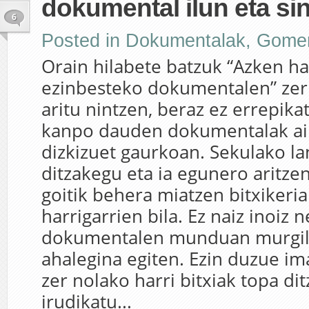
dokumental ilun eta si
6
Posted in
Dokumentalak
,
Gome
Orain hilabete batzuk “Azken 
ezinbesteko dokumentalen” zer
aritu nintzen, beraz ez errepika
kanpo dauden dokumentalak ai
dizkizuet gaurkoan. Sekulako lan
ditzakegu eta ia egunero aritzen
goitik behera miatzen bitxikeri
harrigarrien bila. Ez naiz inoiz 
dokumentalen munduan murgil
ahalegina egiten. Ezin duzue im
zer nolako harri bitxiak topa di
irudikatu...