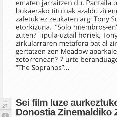
ematen jarraitzen du. Pantaila b
bukaerako tituluak azaldu ziren
zaletuk ez zeukaten argi Tony 
etorkizuna. “Solo miembros-en” 
zuten? Tipula-uztail horiek, Tony
zirkularraren metafora bat al zi
gertatzen zen Meadow aparkalek
zetorrenean? 7 urte beranduago
“The Sopranos”...
Sei film luze aurkeztuk
ABU
27
Donostia Zinemaldiko 
0