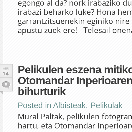
egongo al da? nork irabaziko du
irabazi beharko luke? Hona hem
garrantzitsuenekin eginiko nire 
apustu zuek ere! Telesail onen
Pelikulen eszena mitik
ABU
14
Otomandar Inperioaren
0
bihurturik
Posted in
Albisteak
,
Pelikulak
Mural Paltak, pelikulen fotogra
hartu, eta Otomandar Inperioar