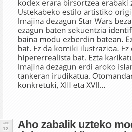
kodex erara birsortzea erabaki 
Ustekabeko estilo artistiko origi
Imajina dezagun Star Wars beza
ezagun baten sekuentzia identifi
baina modu ezberdin batean. E
bat. Ez da komiki ilustrazioa. E
hipererrealista bat. Ezta karikat
Imajina dezagun erdi aroko isla
tankeran irudikatua, Otomanda
konkretuki, XIII eta XVII...
Aho zabalik uzteko mo
ABU
12