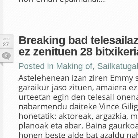
Breaking bad telesaila
ABU
27
ez zenituen 28 bitxikeri
0
Posted in
Making of
,
Sailkatug
Astelehenean izan ziren Emmy s
garaikur jaso zituen, amaiera e
urteetan egin den telesail onen
nabarmendu daiteke Vince Gili
honetatik: aktoreak, argazkia, m
planoak eta abar. Baina gaurkoan
honen beste alde bat azaldu nah