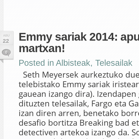
Emmy sariak 2014: ap
ABU
22
martxan!
0
Posted in
Albisteak
,
Telesailak
Seth Meyersek aurkeztuko du
telebistako Emmy sariak iristea
gauean izango dira). Izendapen 
dituzten telesailak, Fargo eta 
izan diren arren, benetako borr
desafio bortitza Breaking bad e
detectiven artekoa izango da. S