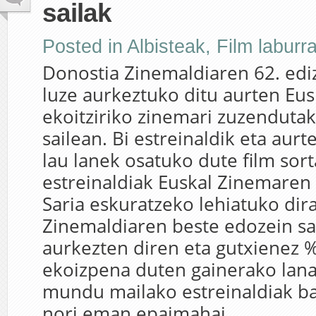
sailak
Posted in
Albisteak
,
Film laburr
Donostia Zinemaldiaren 62. ediz
luze aurkeztuko ditu aurten Eus
ekoitziriko zinemari zuzenduta
sailean. Bi estreinaldik eta aurt
lau lanek osatuko dute film sort
estreinaldiak Euskal Zinemaren 
Saria eskuratzeko lehiatuko dira
Zinemaldiaren beste edozein sa
aurkezten diren eta gutxienez 
ekoizpena duten gainerako lana
mundu mailako estreinaldiak badi
nori eman epaimahai...