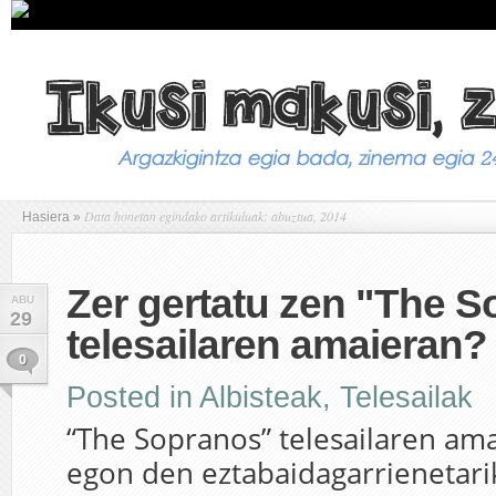
Data honetan egindako artikuluak: abuztua, 2014
Hasiera
»
Zer gertatu zen "The 
ABU
29
telesailaren amaieran?
0
Posted in
Albisteak
,
Telesailak
“The Sopranos” telesailaren ama
egon den eztabaidagarrienetari