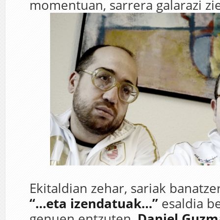
momentuan, sarrera galarazi zi
Ekitaldian zehar, sariak banatze
“…eta izendatuak…”
esaldia be
genuen entzuten,
Daniel Guzm