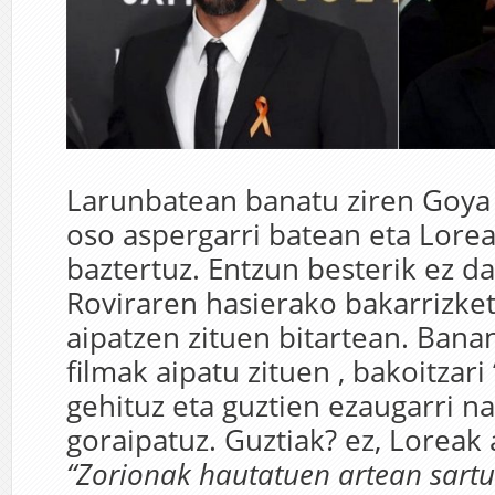
Larunbatean banatu ziren Goya s
oso aspergarri batean eta Lorea
baztertuz. Entzun besterik ez d
Roviraren hasierako bakarrizke
aipatzen zituen bitartean. Bana
filmak aipatu zituen , bakoitzari 
gehituz eta guztien ezaugarri n
goraipatuz. Guztiak? ez, Loreak
“Zorionak hautatuen artean sartu