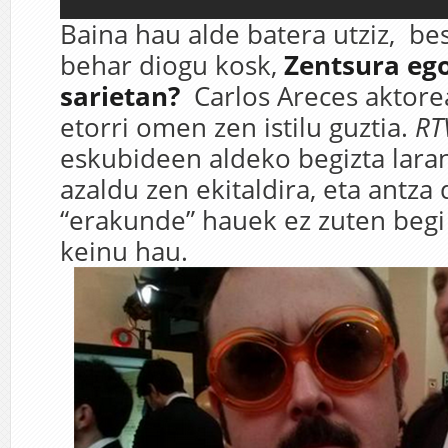
Baina hau alde batera utziz, bes
behar diogu kosk,
Zentsura ego
sarietan?
Carlos Areces aktore
etorri omen zen istilu guztia.
RT
eskubideen aldeko begizta laran
azaldu zen ekitaldira, eta antza 
“erakunde” hauek ez zuten begi
keinu hau.