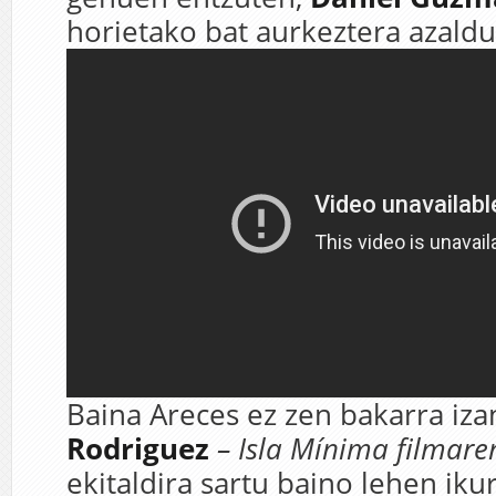
horietako bat aurkeztera azaldu
Baina Areces ez zen bakarra iza
Rodriguez
– Isla Mínima filmare
ekitaldira sartu baino lehen ikur