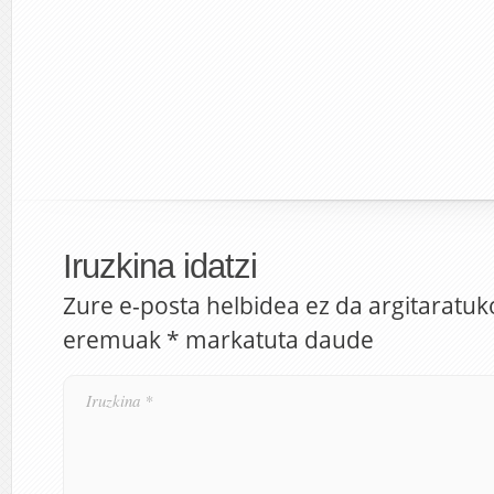
Iruzkina idatzi
Zure e-posta helbidea ez da argitaratuk
eremuak
*
markatuta daude