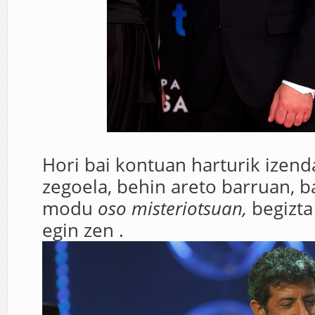
Hori bai kontuan harturik izen
zegoela, behin areto barruan, b
modu
oso misteriotsuan,
begizta
egin zen .