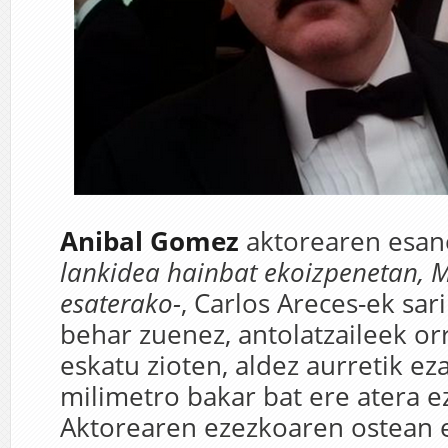
Anibal Gomez
aktorearen esa
lankidea hainbat ekoizpenetan,
esaterako-
, Carlos Areces-ek sar
behar zuenez, antolatzaileek orr
eskatu zioten, aldez aurretik eza
milimetro bakar bat ere atera e
Aktorearen ezezkoaren ostean 