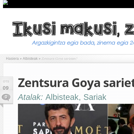
Zentsura Goya sarietan?
Hasiera
»
Albisteak
»
Zentsura Goya sarie
OTS
09
Atalak:
Albisteak
,
Sariak
0