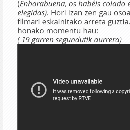
(
Enhorabuena, os habéis colado e
elegidas).
Hori izan zen gau oso
filmari eskainitako arreta guztia
honako momentu hau:
( 19 garren segundutik aurrera)