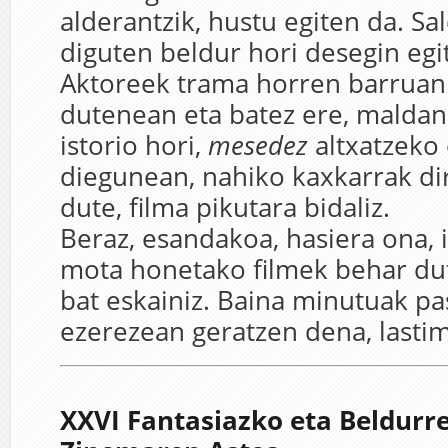
alderantzik, hustu egiten da. Sa
diguten beldur hori desegin egit
Aktoreek trama horren barruan
dutenean eta batez ere, malda
istorio hori,
mesedez
altxatzeko
diegunean, nahiko kaxkarrak dir
dute, filma pikutara bidaliz.
Beraz, esandakoa, hasiera ona, i
mota honetako filmek behar du
bat eskainiz. Baina minutuak pa
ezerezean geratzen dena, lastim
XXVI Fantasiazko eta Beldurr