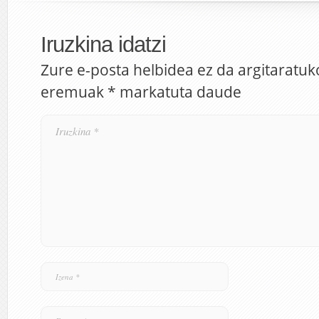
Iruzkina idatzi
Zure e-posta helbidea ez da argitaratuk
eremuak
*
markatuta daude