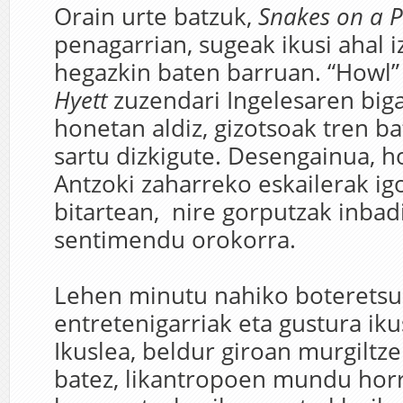
Orain urte batzuk,
Snakes on a 
penagarrian, sugeak ikusi ahal 
hegazkin baten barruan. “Howl”
Hyett
zuzendari Ingelesaren biga
honetan aldiz, gizotsoak tren b
sartu dizkigute. Desengainua, ho
Antzoki zaharreko eskailerak ig
bitartean, nire gorputzak inbad
sentimendu orokorra.
Lehen minutu nahiko boteretsu
entretenigarriak eta gustura iku
Ikuslea, beldur giroan murgiltz
batez, likantropoen mundu hor