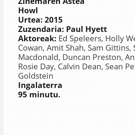
Zinemaren Astea
Howl
Urtea: 2015
Zuzendaria:
Paul Hyett
Aktoreak:
Ed Speleers, Holly We
Cowan, Amit Shah, Sam Gittins,
Macdonald, Duncan Preston, An
Rosie Day, Calvin Dean, Sean Pe
Goldstein
Ingalaterra
95 minutu.