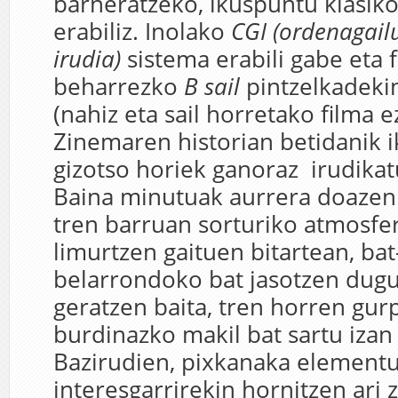
barneratzeko, ikuspuntu klasiko
erabiliz. Inolako
CGI (ordenagailu
irudia)
sistema erabili gabe eta f
beharrezko
B sail
pintzelkadekin
(nahiz eta sail horretako filma ez
Zinemaren historian betidanik i
gizotso horiek ganoraz irudikat
Baina minutuak aurrera doazen
tren barruan sorturiko atmosfer
limurtzen gaituen bitartean, ba
belarrondoko bat jasotzen dugu
geratzen baita, tren horren gur
burdinazko makil bat sartu izan
Bazirudien, pixkanaka element
interesgarrirekin hornitzen ari z