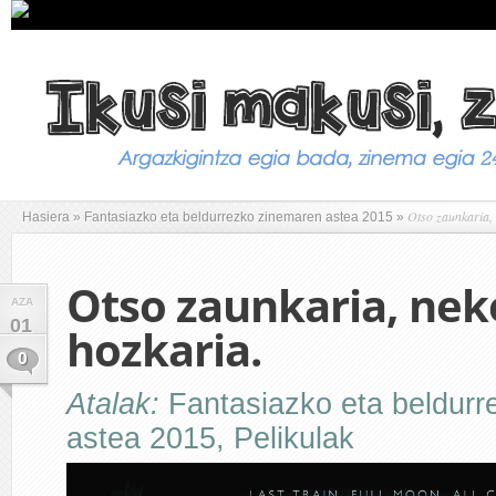
Otso zaunkaria, 
Hasiera
»
Fantasiazko eta beldurrezko zinemaren astea 2015
»
Otso zaunkaria, nek
AZA
01
hozkaria.
0
Atalak:
Fantasiazko eta beldur
astea 2015
,
Pelikulak