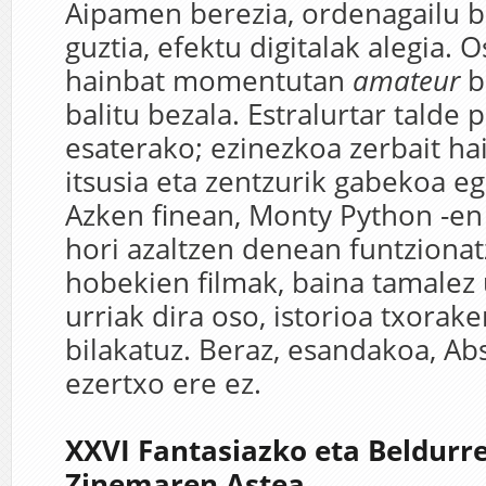
Aipamen berezia, ordenagailu b
guztia, efektu digitalak alegia. 
hainbat momentutan
amateur
b
balitu bezala. Estralurtar talde 
esaterako; ezinezkoa zerbait ha
itsusia eta zentzurik gabekoa eg
Azken finean, Monty Python -e
hori azaltzen denean funtziona
hobekien filmak, baina tamalez
urriak dira oso, istorioa txorak
bilakatuz. Beraz, esandakoa, Ab
ezertxo ere ez.
XXVI Fantasiazko eta Beldurr
Zinemaren Astea