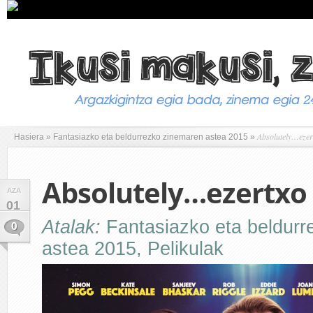
Absolutely…ezert
Hasiera
»
Fantasiazko eta beldurrezko zinemaren astea 2015
»
Absolutely…ezertxo 
AZA
01
Atalak:
Fantasiazko eta beldur
0
astea 2015
,
Pelikulak