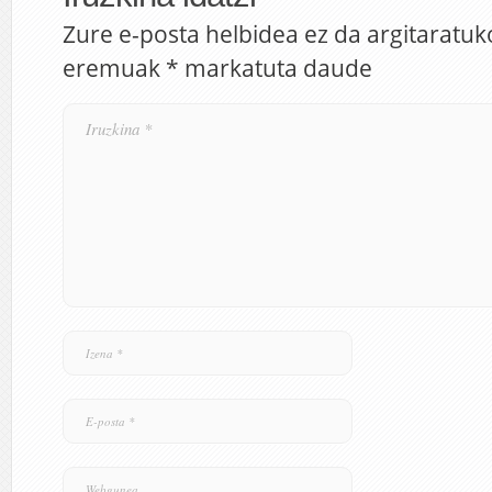
Zure e-posta helbidea ez da argitaratuk
eremuak
*
markatuta daude