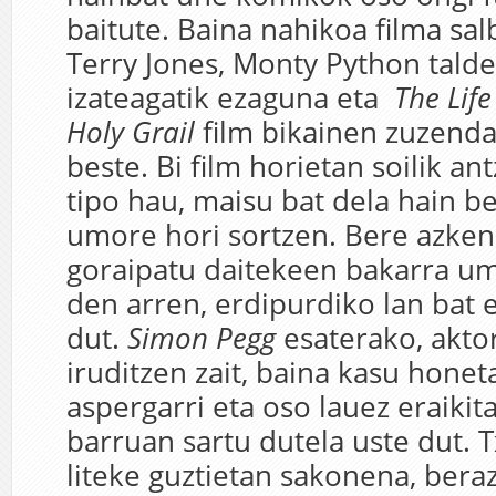
baitute. Baina nahikoa filma sal
Terry Jones, Monty Python tald
izateagatik ezaguna eta
The Life
Holy Grail
film bikainen zuzenda
beste. Bi film horietan soilik a
tipo hau, maisu bat dela hain 
umore hori sortzen. Bere azken
goraipatu daitekeen bakarra u
den arren, erdipurdiko lan bat 
dut.
Simon Pegg
esaterako, akto
iruditzen zait, baina kasu hone
aspergarri eta oso lauez eraikit
barruan sartu dutela uste dut. 
liteke guztietan sakonena, bera