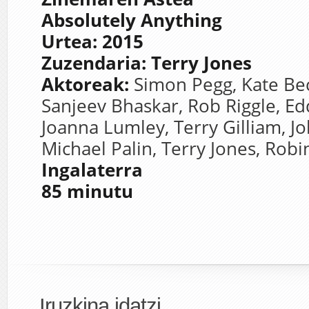
Absolutely Anything
Urtea: 2015
Zuzendaria:
Terry Jones
Aktoreak:
Simon Pegg, Kate Bec
Sanjeev Bhaskar, Rob Riggle, Edd
Joanna Lumley, Terry Gilliam, Jo
Michael Palin, Terry Jones, Robi
Ingalaterra
85 minutu
Iruzkina idatzi