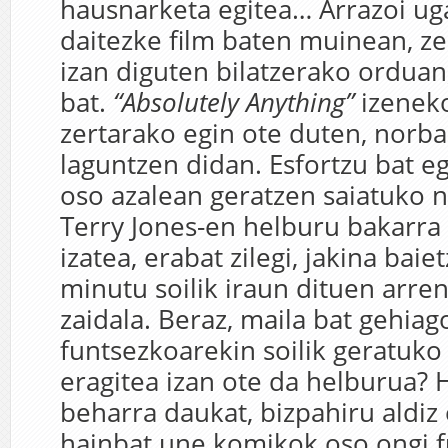
hausnarketa egitea… Arrazoi uga
daitezke film baten muinean, ze
izan diguten bilatzerako ordua
bat.
“Absolutely Anything”
izeneko
zertarako egin ote duten, norba
laguntzen didan. Esfortzu bat e
oso azalean geratzen saiatuko na
Terry Jones-en helburu bakarra
izatea, erabat zilegi, jakina bai
minutu soilik iraun dituen arren
zaidala. Beraz, maila bat gehiago
funtsezkoarekin soilik geratuko 
eragitea izan ote da helburua?
beharra daukat, bizpahiru aldiz 
hainbat une komikok oso ongi f