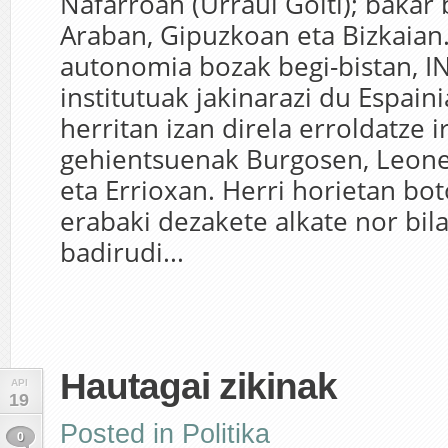
Nafarroan (Urraul Goiti); bakar 
Araban, Gipuzkoan eta Bizkaian.
autonomia bozak begi-bistan, IN
institutuak jakinarazi du Espain
herritan izan direla erroldatze i
gehientsuenak Burgosen, Leone
eta Errioxan. Herri horietan bo
erabaki dezakete alkate nor bil
badirudi...
Hautagai zikinak
API
19
Posted in
Politika
0