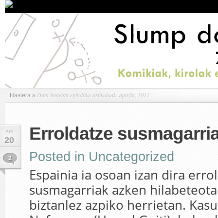
Data honetan egindako artikuluak: apirila, 2011
Hasiera
»
Erroldatze susmagarri
API
20
Posted in
Uncategorized
2
Espainia ia osoan izan dira erro
susmagarriak azken hilabeteota
biztanlez azpiko herrietan. Kas