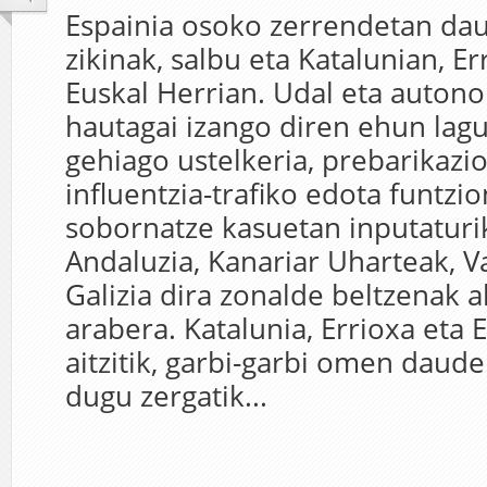
Espainia osoko zerrendetan da
zikinak, salbu eta Katalunian, Er
Euskal Herrian. Udal eta auton
hautagai izango diren ehun lag
gehiago ustelkeria, prebarikazio
influentzia-trafiko edota funtzi
sobornatze kasuetan inputaturi
Andaluzia, Kanariar Uharteak, Va
Galizia dira zonalde beltzenak a
arabera. Katalunia, Errioxa eta 
aitzitik, garbi-garbi omen daude
dugu zergatik...