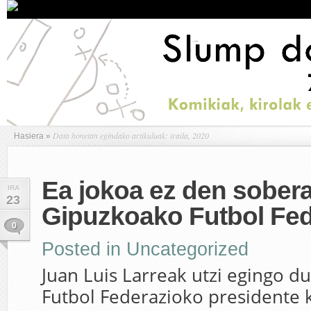
Data honetan egindako artikuluak: iraila, 2020
Hasiera
»
Ea jokoa ez den sobera
IRA
23
Gipuzkoako Futbol Fe
0
Posted in
Uncategorized
Juan Luis Larreak utzi egingo 
Futbol Federazioko presidente k