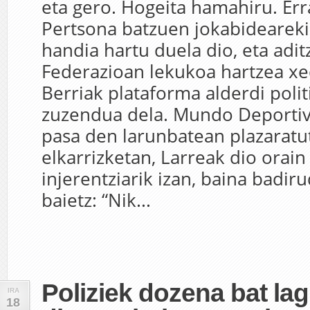
eta gero. Hogeita hamahiru. Err
Pertsona batzuen jokabidearek
handia hartu duela dio, eta adi
Federazioan lekukoa hartzea x
Berriak plataforma alderdi polit
zuzendua dela. Mundo Deportiv
pasa den larunbatean plazaratu
elkarrizketan, Larreak dio orain
injerentziarik izan, baina badiru
baietz: “Nik...
Poliziek dozena bat lag
IRA
18