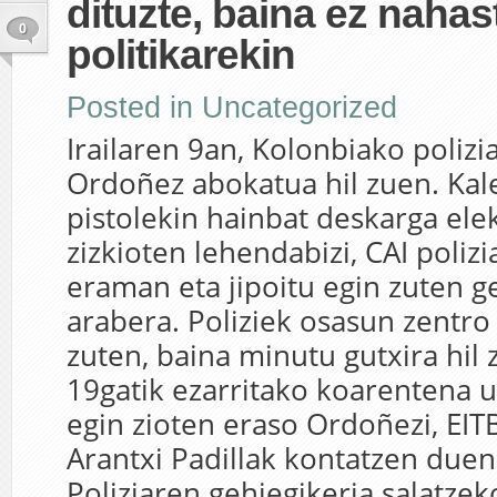
dituzte, baina ez nahas
0
politikarekin
Posted in
Uncategorized
Irailaren 9an, Kolonbiako polizia
Ordoñez abokatua hil zuen. Kale
pistolekin hainbat deskarga el
zizkioten lehendabizi, CAI poliz
eraman eta jipoitu egin zuten g
arabera. Poliziek osasun zentr
zuten, baina minutu gutxira hil 
19gatik ezarritako koarentena u
egin zioten eraso Ordoñezi, EIT
Arantxi Padillak kontatzen due
Poliziaren gehiegikeria salatze