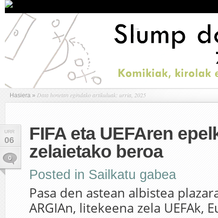
Data honetan egindako artikuluak: urria, 2025
Hasiera
»
FIFA eta UEFAren epelke
URR
06
zelaietako beroa
0
Posted in
Sailkatu gabea
Pasa den astean albistea plaza
ARGIAn, litekeena zela UEFAk, E