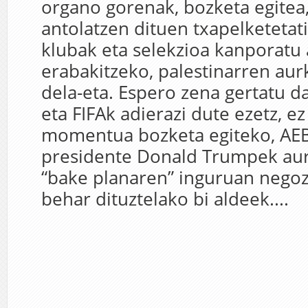
organo gorenak, bozketa egitea
antolatzen dituen txapelketetati
klubak eta selekzioa kanporatu 
erabakitzeko, palestinarren au
dela-eta. Espero zena gertatu d
eta FIFAk adierazi dute ezetz, ez
momentua bozketa egiteko, AE
presidente Donald Trumpek au
“bake planaren” inguruan negoz
behar dituztelako bi aldeek....