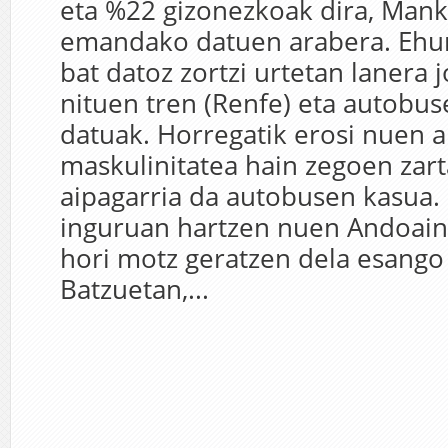
eta %22 gizonezkoak dira, Man
emandako datuen arabera. Ehu
bat datoz zortzi urtetan lanera j
nituen tren (Renfe) eta autobus
datuak. Horregatik erosi nuen a
maskulinitatea hain zegoen zar
aipagarria da autobusen kasua.
inguruan hartzen nuen Andoain
hori motz geratzen dela esango
Batzuetan,...