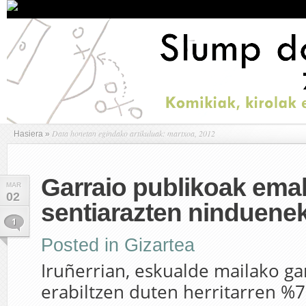
Data honetan egindako artikuluak: martxoa, 2012
Hasiera
»
Garraio publikoak em
MAR
02
sentiarazten ninduene
1
Posted in
Gizartea
Iruñerrian, eskualde mailako ga
erabiltzen duten herritarren 