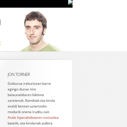
JON TORNER
Goiburua irakurtzean barre
egingo duzue nire
belaunaldiaren biktima
zaretenok. Komikiak eta kirola
esaldi berean uztartzeko
modurik onena iruditu zait.
Arale hiperaktiboaren sortzailea
batetik, eta kirolariak aulkira