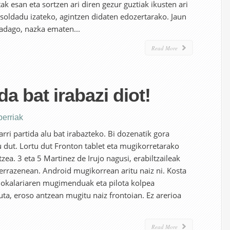
tak esan eta sortzen ari diren gezur guztiak ikusten ari
soldadu izateko, agintzen didaten edozertarako. Jaun
badago, nazka ematen...
Read More
da bat irabazi diot!
berriak
rri partida alu bat irabazteko. Bi dozenatik gora
u dut. Lortu dut Fronton tablet eta mugikorretarako
zea. 3 eta 5 Martinez de Irujo nagusi, erabiltzaileak
errazenean. Android mugikorrean aritu naiz ni. Kosta
n jokalariaren mugimenduak eta pilota kolpea
uta, eroso antzean mugitu naiz frontoian. Ez arerioa
Read More