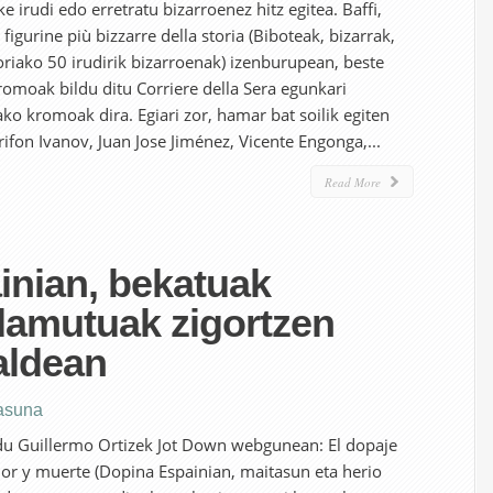
 irudi edo erretratu bizarroenez hitz egitea. Baffi,
 figurine più bizzarre della storia (Biboteak, bizarrak,
oriako 50 irudirik bizarroenak) izenburupean, beste
romoak bildu ditu Corriere della Sera egunkari
ko kromoak dira. Egiari zor, hamar bat soilik egiten
Trifon Ivanov, Juan Jose Jiménez, Vicente Engonga,...
Read More
inian, bekatuak
a damutuak zigortzen
raldean
asuna
du Guillermo Ortizek Jot Down webgunean: El dopaje
or y muerte (Dopina Espainian, maitasun eta herio