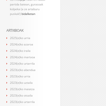
partida batean, gurasoak
kolpeka (a ze artaburu
puskak!)
bidalketan
ARTXIBOAK
2025(e)ko urria
2024(e)ko azaroa
2024(e)ko iraila
2024(e)ko martxoa
2024(e)ko urtarrila
2023(e)ko abendua
2023(e)ko urria
2023(e)ko uztaila
2023(e)ko maiatza
2023(e)ko otsaila
2023(e)ko urtarrila