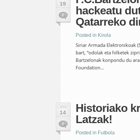
19
hackeatu dut
0
Qatarreko di
Posted in
Kirola
Siriar Armada Elektronikoak (
bart, “odolak eta hilketek zip
Bartzelonak konpondu du araz
Foundation...
Historiako k
OTS
14
Latzak!
0
Posted in
Futbola