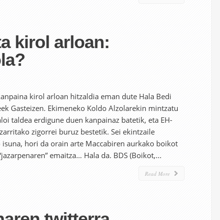
ta kirol arloan:
la?
anpaina kirol arloan hitzaldia eman dute Hala Bedi
deek Gasteizen. Ekimeneko Koldo Alzolarekin mintzatu
aloi taldea erdigune duen kanpainaz batetik, eta EH-
zarritako zigorrei buruz bestetik. Sei ekintzaile
 isuna, hori da orain arte Maccabiren aurkako boikot
“jazarpenaren” emaitza… Hala da. BDS (Boikot,...
Read More
naren twitterra