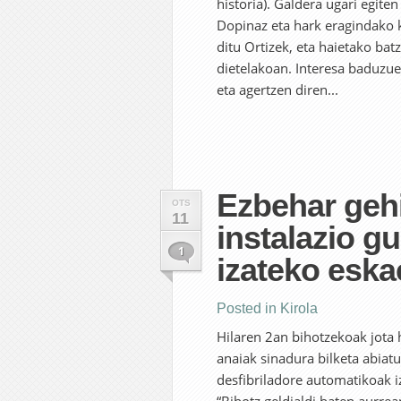
historia). Galdera ugari egiten
Dopinaz eta hark eragindako ka
ditu Ortizek, eta haietako bat
dietelakoan. Interesa baduzue
eta agertzen diren...
Ezbehar gehi
OTS
11
instalazio gu
1
izateko eska
Posted in
Kirola
Hilaren 2an bihotzekoak jota h
anaiak sinadura bilketa abiat
desfibriladore automatikoak iz