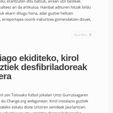
 du; erantzuten ditu batzuk, airean utzi besteak.
lteez ari da artikulua. Hainbat adituren hitzak bildu
zuk ekarri ditugu hona, adar guztiei heltzen
, erreportajea osorik irakurtzea gomendatzen dizuet,
Read More
ago ekiditeko, kirol
ztiek desfibriladoreak
era
il zen Tolosako futbol jokalari Urtzi Gurrutxagaren
u du Change.org webgunean. Kirol instalazio guztiek
ateko eskatu diote Urtziren senideek Jaurlaritzari.