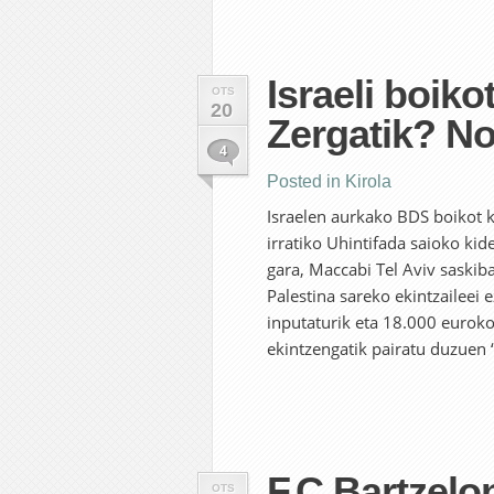
Israeli boiko
OTS
20
Zergatik? No
4
Posted in
Kirola
Israelen aurkako BDS boikot k
irratiko Uhintifada saioko ki
gara, Maccabi Tel Aviv saskib
Palestina sareko ekintzaileei e
inputaturik eta 18.000 euroko
ekintzengatik pairatu duzuen 
F.C.Bartzelo
OTS