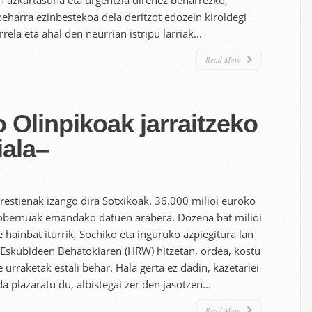
an azkartasuna eta urgentzia direnez beharrezko,
eharra ezinbestekoa dela deritzot edozein kiroldegi
rela eta ahal den neurrian istripu larriak...
Read More
Olinpikoak jarraitzeko
iala–
arestienak izango dira Sotxikoak. 36.000 milioi euroko
Gobernuak emandako datuen arabera. Dozena bat milioi
 hainbat iturrik, Sochiko eta inguruko azpiegitura lan
 Eskubideen Behatokiaren (HRW) hitzetan, ordea, kostu
urraketak estali behar. Hala gerta ez dadin, kazetariei
 plazaratu du, albistegai zer den jasotzen...
Read More