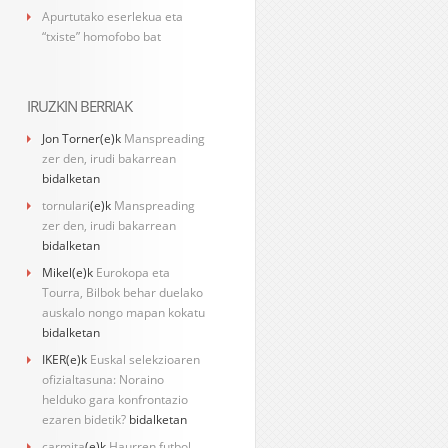
Apurtutako eserlekua eta
“txiste” homofobo bat
IRUZKIN BERRIAK
Jon Torner
(e)k
Manspreading
zer den, irudi bakarrean
bidalketan
tornulari
(e)k
Manspreading
zer den, irudi bakarrean
bidalketan
Mikel
(e)k
Eurokopa eta
Tourra, Bilbok behar duelako
auskalo nongo mapan kokatu
bidalketan
IKER
(e)k
Euskal selekzioaren
ofizialtasuna: Noraino
helduko gara konfrontazio
ezaren bidetik?
bidalketan
carmita
(e)k
Haurren futbol