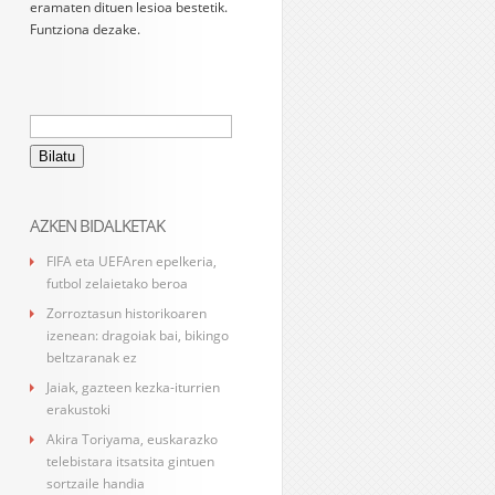
eramaten dituen lesioa bestetik.
Funtziona dezake.
Bilatu:
AZKEN BIDALKETAK
FIFA eta UEFAren epelkeria,
futbol zelaietako beroa
Zorroztasun historikoaren
izenean: dragoiak bai, bikingo
beltzaranak ez
Jaiak, gazteen kezka-iturrien
erakustoki
Akira Toriyama, euskarazko
telebistara itsatsita gintuen
sortzaile handia