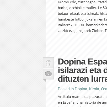
Kromo edo, zuzenagoa litzateke
barbe, occhiali e mullet. Le 50
betaurrekoak eta tximak; hist
hainbeste futbol jokalariren k
italiarrak. 70-90. hamarkadeta
zaizkit ezagun: Jacek Ziober, 
Dopina Espa
OTS
13
isilarazi et
0
dituzten lur
Posted in
Dopina
,
Kirola
,
Os
Artikulu mamitsua plazaratu 
en España: una historia de am