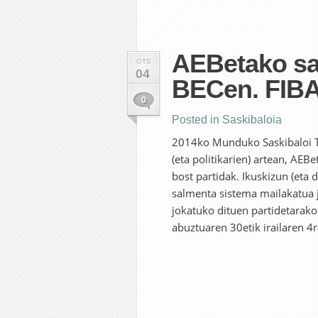
AEBetako sas
OTS
04
BECen. FIBA
0
Posted in
Saskibaloia
2014ko Munduko Saskibaloi T
(eta politikarien) artean, AEB
bost partidak. Ikuskizun (eta 
salmenta sistema mailakatua j
jokatuko dituen partidetarako
abuztuaren 30etik irailaren 4r