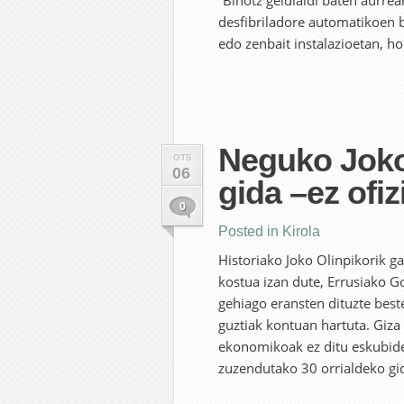
“Bihotz geldialdi baten aurre
desfibriladore automatikoen b
edo zenbait instalazioetan, hor
Neguko Joko 
OTS
06
gida –ez ofiz
0
Posted in
Kirola
Historiako Joko Olinpikorik g
kostua izan dute, Errusiako 
gehiago eransten dituzte beste
guztiak kontuan hartuta. Giza
ekonomikoak ez ditu eskubide 
zuzendutako 30 orrialdeko gida