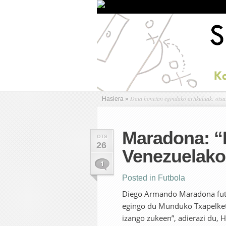
Data honetan egindako artikuluak: otsa
Hasiera
»
Maradona: “
OTS
26
Venezuelako
1
Posted in
Futbola
Diego Armando Maradona futbo
egingo du Munduko Txapelket
izango zukeen”, adierazi du, 