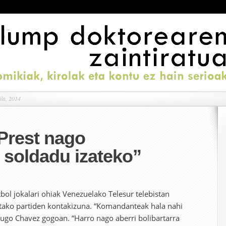
ila, 2014
Prest nago
 soldadu izateko”
l jokalari ohiak Venezuelako Telesur telebistan
ako partiden kontakizuna. “Komandanteak hala nahi
Hugo Chavez gogoan. “Harro nago aberri bolibartarra