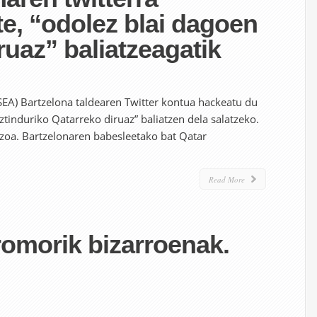
e, “odolez blai dagoen
ruaz” baliatzeagatik
SEA) Bartzelona taldearen Twitter kontua hackeatu du
riztinduriko Qatarreko diruaz” baliatzen dela salatzeko.
oa. Bartzelonaren babesleetako bat Qatar
Read More
romorik bizarroenak.