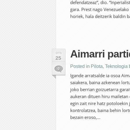
defendatzeaz”, dio. “Inperialis
gara. Prest nago Venezuelako 
horiek, hala deitzerik baldin 
Aimarri parti
OTS
25
Posted in
Pilota
,
Teknologia 
0
Igande arratsalde ia osoa Aima
saiakera, baina azkenean lort
joko berrian goizuetarra garait
aukeran dituen hiru mailetan 
egin zait nire hatz potoloeki
kontrolatzea, baina behin lort
bezain eroso,...