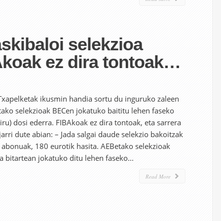
kibaloi selekzioa
koak ez dira tontoak…
xapelketak ikusmin handia sortu du inguruko zaleen
etako selekzioak BECen jokatuko baititu lehen faseko
diru) dosi ederra. FIBAkoak ez dira tontoak, eta sarrera
arri dute abian: – Jada salgai daude selekzio bakoitzak
 abonuak, 180 eurotik hasita. AEBetako selekzioak
a bitartean jokatuko ditu lehen faseko...
Read More